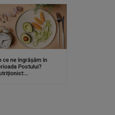
 ce ne îngrășăm în
rioada Postului?
triționist:...