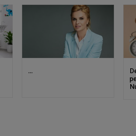
...
De
pe
Nu