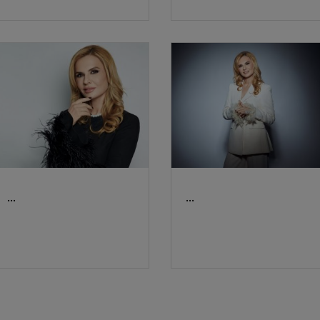
...
...