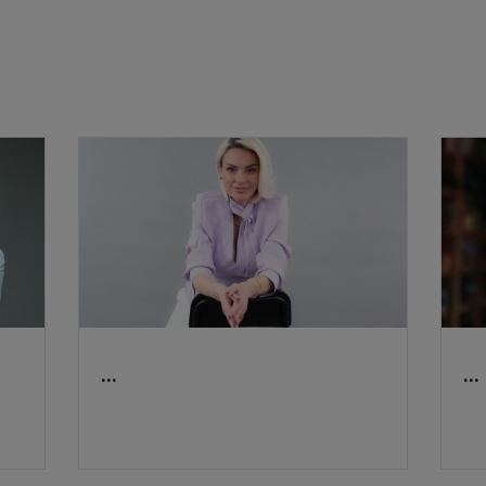
...
...