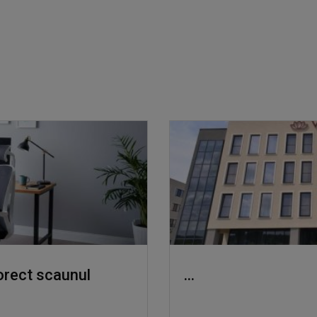
corect scaunul
...