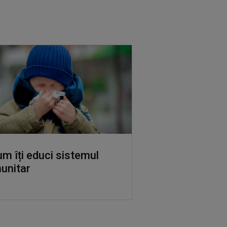
m îți educi sistemul
unitar