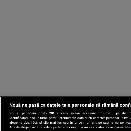
Nouă ne pasă ca datele tale personale să rămână confi
Noi și partenerii noștri
201
stocăm și/sau accesăm informații pe dispozi
identificatorii cookie unici pentru prelucrarea datelor cu caracter personal. Puteț
alegerile dvs. făcând clic mai jos sau în orice moment, pe pagina cu politica 
Aceste alegeri vor fi raportate partenerilor noștri și nu vă vor afecta navigarea.
Mai