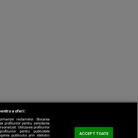
pentru a oferi:
formanței reclamelor. Stocarea
a profilurilor pentru selectarea
sonalizat. Utilizarea profilurilor
rofilurilor pentru publicitate
ACCEPT TOATE
erea publicului prin statistici