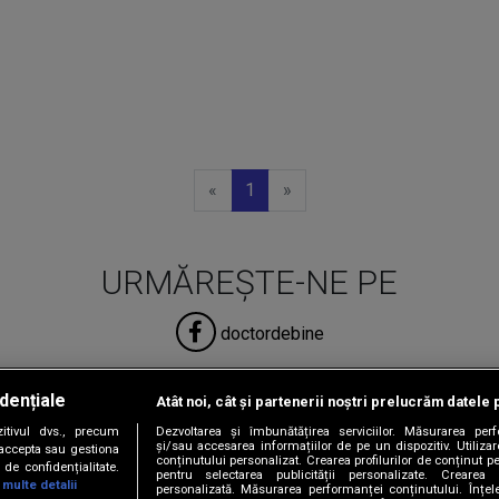
Previous
Next
«
1
»
URMĂREȘTE-NE PE
doctordebine
dențiale
Atât noi, cât și partenerii noștri prelucrăm datele 
tivul dvs., precum
Dezvoltarea și îmbunătățirea serviciilor. Măsurarea per
și/sau accesarea informațiilor de pe un dispozitiv. Utilizare
i accepta sau gestiona
conținutului personalizat. Crearea profilurilor de conținut per
de confidențialitate.
pentru selectarea publicității personalizate. Crearea p
 multe detalii
personalizată. Măsurarea performanței conținutului. Înțeleg