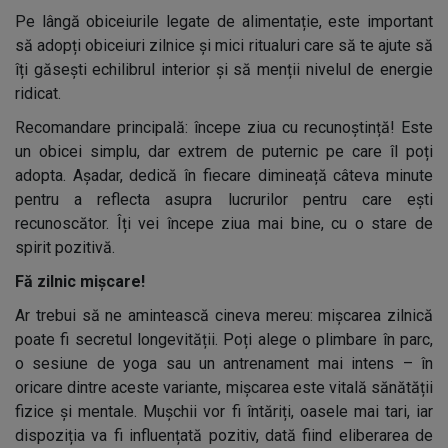
Pe lângă obiceiurile legate de alimentație, este important
să adopți obiceiuri zilnice și mici ritualuri care să te ajute să
îți găsești echilibrul interior și să menții nivelul de energie
ridicat.
Recomandare principală: începe ziua cu recunoștință! Este
un obicei simplu, dar extrem de puternic pe care îl poți
adopta. Așadar, dedică în fiecare dimineață câteva minute
pentru a reflecta asupra lucrurilor pentru care ești
recunoscător. Îți vei începe ziua mai bine, cu o stare de
spirit pozitivă.
Fă zilnic mișcare!
Ar trebui să ne amintească cineva mereu: mișcarea zilnică
poate fi secretul longevității. Poți alege o plimbare în parc,
o sesiune de yoga sau un antrenament mai intens – în
oricare dintre aceste variante, mișcarea este vitală sănătății
fizice și mentale. Mușchii vor fi întăriți, oasele mai tari, iar
dispoziția va fi influențată pozitiv, dată fiind eliberarea de