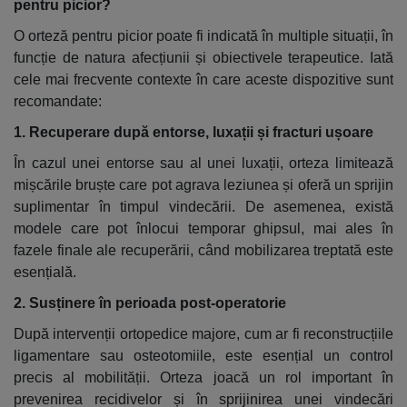
pentru picior?
O orteză pentru picior poate fi indicată în multiple situații, în
funcție de natura afecțiunii și obiectivele terapeutice. Iată
cele mai frecvente contexte în care aceste dispozitive sunt
recomandate:
1. Recuperare după entorse, luxații și fracturi ușoare
În cazul unei entorse sau al unei luxații, orteza limitează
mișcările bruște care pot agrava leziunea și oferă un sprijin
suplimentar în timpul vindecării. De asemenea, există
modele care pot înlocui temporar ghipsul, mai ales în
fazele finale ale recuperării, când mobilizarea treptată este
esențială.
2. Susținere în perioada post-operatorie
După intervenții ortopedice majore, cum ar fi reconstrucțiile
ligamentare sau osteotomiile, este esențial un control
precis al mobilității. Orteza joacă un rol important în
prevenirea recidivelor și în sprijinirea unei vindecări