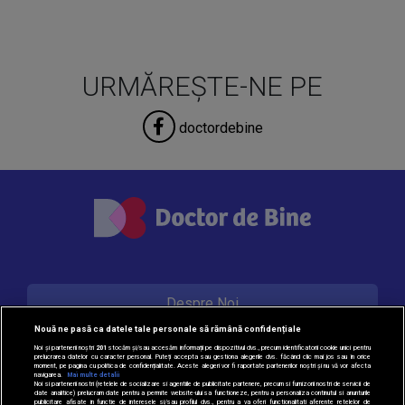
URMĂREȘTE-NE PE
doctordebine
Despre Noi
Nouă ne pasă ca datele tale personale să rămână confidențiale
Noi și partenerii noștri
201
stocăm și/sau accesăm informații pe dispozitivul dvs., precum identificatorii cookie unici pentru
prelucrarea datelor cu caracter personal. Puteți accepta sau gestiona alegerile dvs. făcând clic mai jos sau în orice
Contact
moment, pe pagina cu politica de confidențialitate. Aceste alegeri vor fi raportate partenerilor noștri și nu vă vor afecta
navigarea.
Mai multe detalii
Noi si partenerii nostri (retelele de socializare si agentiile de publicitate partenere, precum si furnizorii nostri de servicii de
date analitice) prelucram date pentru a permite website-ului sa functioneze, pentru a personaliza continutul si anunturile
publicitare afisate in functie de interesele si/sau profilul dvs., pentru a va oferi functionalitati aferente retelelor de