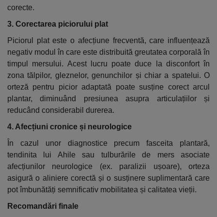
corecte.
3. Corectarea piciorului plat
Piciorul plat este o afecțiune frecventă, care influențează
negativ modul în care este distribuită greutatea corporală în
timpul mersului. Acest lucru poate duce la disconfort în
zona tălpilor, gleznelor, genunchilor și chiar a spatelui. O
orteză pentru picior adaptată poate susține corect arcul
plantar, diminuând presiunea asupra articulațiilor și
reducând considerabil durerea.
4. Afecțiuni cronice și neurologice
În cazul unor diagnostice precum fasceita plantară,
tendinita lui Ahile sau tulburările de mers asociate
afecțiunilor neurologice (ex. paralizii ușoare), orteza
asigură o aliniere corectă și o susținere suplimentară care
pot îmbunătăți semnificativ mobilitatea și calitatea vieții.
Recomandări finale