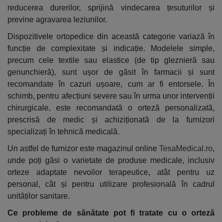
reducerea durerilor, sprijină vindecarea țesuturilor și
previne agravarea leziunilor.
Dispozitivele ortopedice din această categorie variază în
funcție de complexitate și indicație. Modelele simple,
precum cele textile sau elastice (de tip gleznieră sau
genunchieră), sunt ușor de găsit în farmacii și sunt
recomandate în cazuri ușoare, cum ar fi entorsele. În
schimb, pentru afecțiuni severe sau în urma unor intervenții
chirurgicale, este recomandată o orteză personalizată,
prescrisă de medic și achiziționată de la furnizori
specializați în tehnică medicală.
Un astfel de furnizor este magazinul online
TesaMedical.ro
,
unde poți găsi o varietate de produse medicale, inclusiv
orteze adaptate nevoilor terapeutice, atât pentru uz
personal, cât și pentru utilizare profesională în cadrul
unităților sanitare.
Ce probleme de sănătate pot fi tratate cu o orteză