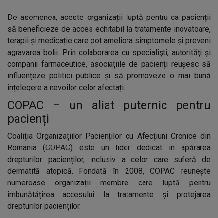
De asemenea, aceste organizații luptă pentru ca pacienții
să beneficieze de acces echitabil la tratamente inovatoare,
terapii și medicație care pot ameliora simptomele și preveni
agravarea bolii. Prin colaborarea cu specialiști, autorități și
companii farmaceutice, asociațiile de pacienți reușesc să
influențeze politici publice și să promoveze o mai bună
înțelegere a nevoilor celor afectați.
COPAC – un aliat puternic pentru
pacienți
Coaliția Organizațiilor Pacienților cu Afecțiuni Cronice din
România (
COPAC
) este un lider dedicat în apărarea
drepturilor pacienților, inclusiv a celor care suferă de
dermatită atopică. Fondată în 2008, COPAC reunește
numeroase organizații membre care luptă pentru
îmbunătățirea accesului la tratamente și protejarea
drepturilor pacienților.