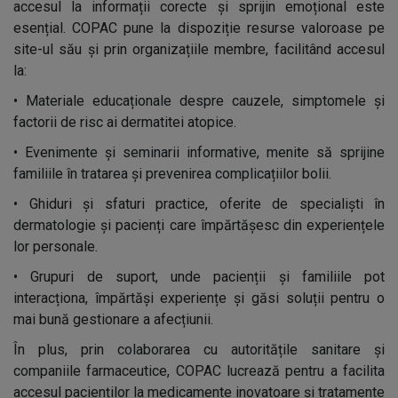
accesul la informații corecte și sprijin emoțional este
esențial. COPAC pune la dispoziție resurse valoroase pe
site-ul său și prin organizațiile membre, facilitând accesul
la:
•
Materiale educaționale despre cauzele, simptomele și
factorii de risc ai dermatitei atopice.
•
Evenimente și seminarii informative, menite să sprijine
familiile în tratarea și prevenirea complicațiilor bolii.
•
Ghiduri și sfaturi practice, oferite de specialiști în
dermatologie și pacienți care împărtășesc din experiențele
lor personale.
•
Grupuri de suport, unde pacienții și familiile pot
interacționa, împărtăși experiențe și găsi soluții pentru o
mai bună gestionare a afecțiunii.
În plus, prin colaborarea cu autoritățile sanitare și
companiile farmaceutice, COPAC lucrează pentru a facilita
accesul pacienților la medicamente inovatoare și tratamente