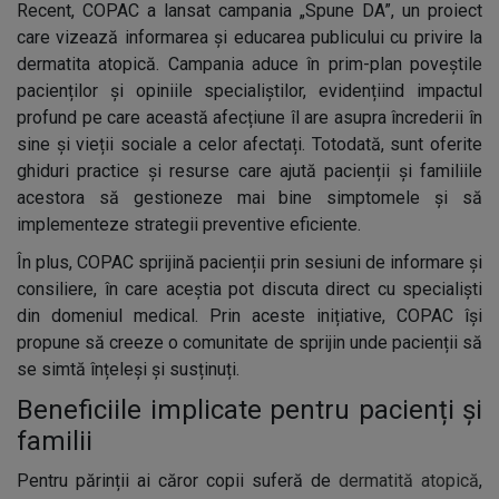
Recent, COPAC a lansat campania „Spune DA”, un proiect
care vizează informarea și educarea publicului cu privire la
dermatita atopică. Campania aduce în prim-plan poveștile
pacienților și opiniile specialiștilor, evidențiind impactul
profund pe care această afecțiune îl are asupra încrederii în
sine și vieții sociale a celor afectați. Totodată, sunt oferite
ghiduri practice și resurse care ajută pacienții și familiile
acestora să gestioneze mai bine simptomele și să
implementeze strategii preventive eficiente.
În plus, COPAC sprijină pacienții prin sesiuni de informare și
consiliere, în care aceștia pot discuta direct cu specialiști
din domeniul medical. Prin aceste inițiative, COPAC își
propune să creeze o comunitate de sprijin unde pacienții să
se simtă înțeleși și susținuți.
Beneficiile implicate pentru pacienți și
familii
Pentru părinții ai căror copii suferă de
dermatită atopică
,