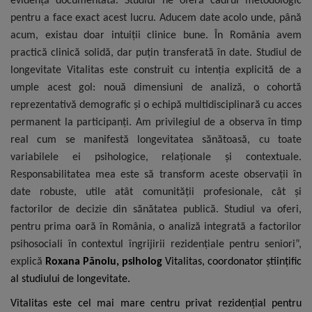
evidență documentată. Studiul ne oferă cadrul metodologic
pentru a face exact acest lucru. Aducem date acolo unde, până
acum, existau doar intuiții clinice bune. În România avem
practică clinică solidă, dar puțin transferată în date. Studiul de
longevitate Vitalitas este construit cu intenția explicită de a
umple acest gol: nouă dimensiuni de analiză, o cohortă
reprezentativă demografic și o echipă multidisciplinară cu acces
permanent la participanți. Am privilegiul de a observa în timp
real cum se manifestă longevitatea sănătoasă, cu toate
variabilele ei psihologice, relaționale și contextuale.
Responsabilitatea mea este să transform aceste observații în
date robuste, utile atât comunității profesionale, cât și
factorilor de decizie din sănătatea publică. Studiul va oferi,
pentru prima oară în România, o analiză integrată a factorilor
psihosociali în contextul îngrijirii rezidențiale pentru seniori”,
explică
Roxana Pănoiu, psiholog
Vitalitas, coordonator științific
al studiului de longevitate.
Vitalitas este cel mai mare centru privat rezidențial pentru