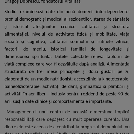
Dragoș Dobrescu, fondatorul
Vitalitas.
Studiul examinează date din nouă domenii interdependente:
profilul demografic și medical al rezidenților, starea de sănătate
și istoricul afecțiunilor cronice, calitatea și structura
alimentației, nivelul de activitate fizică și mobilitate, viața
socială și cognitivă, calitatea somnului și rutinele zilnice,
factorii de mediu, istoricul familial de longevitate și
dimensiunea spirituală. Datele colectate relevă tablouri de
viață complexe care vor fi dezvăluite după analiză. Alimentația
structurată de trei mese principale și două gustări pe zi,
elaborată de un medic nutriționist; acces zilnic la kinetoterapie,
balneofizioterapie, activități de dans, gimnastică și plimbări și
activități în aer liber - inclusiv pentru rezidenți de peste 90 de
ani, susțin date clinice și comportamentale importante.
“Managementul unui centru de această dimensiune implică
responsabilități care depășesc cu mult operarea curentă. Una
dintre ele este aceea de a contribui la progresul domeniului, nu