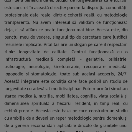
doar de a beneficia de el. Studiul de longevitate la care lucrăm
este concret în această direcție: punem la dispoziția comunității
profesionale date reale, dintr-o cohortă reală, cu metodologie
transparentă. Nu avem interesul să validăm ce funcționează
deja, ci să aflăm ce poate funcționa mai bine. Acesta este, din
punctul meu de vedere, singurul tip de cercetare care justifică
resursele implicate. Vitalitas are un slogan pe care îl respectăm
zilnic: longevitate de calitate. Centrul funcționează cu o
infrastructură medicală completă - geriatrie, psihiatrie,
psihologie, neurologie, kinetoterapie, recuperare medicală,
logopedie și stomatologie, toate sub același acoperiș, 24/7.
Această integrare este condiția care face posibil un studiu de
longevitate cu adevărat multidisciplinar. Putem urmări simultan
starea medicală, nutriția, mobilitatea, cogniția, viața socială și
dimensiunea spirituală a fiecărui rezident, în timp real, cu
echipă proprie. Aceasta este baza pe care construim un studiu
cu ambiția de a deveni un reper metodologic pentru domeniu și
de a genera recomandări aplicabile dincolo de granițele unui