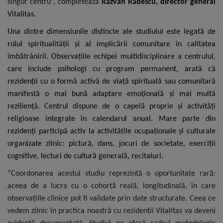
singur centru”, completează
Răzvan Rădescu, director general
Vitalitas.
Una dintre dimensiunile distincte ale studiului este legată de
rolul spiritualității și al implicării comunitare în calitatea
îmbătrânirii. Observațiile echipei multidisciplinare a centrului,
care include psihologi cu program permanent, arată că
rezidenții cu o formă activă de viață spirituală sau comunitară
manifestă o mai bună adaptare emoțională și mai multă
reziliență.
C
entrul dispune de o capelă proprie și activități
religioase integrate în calendarul anual. Mare parte din
rezidenți participă activ la activitățile ocupaționale și culturale
organizate zilnic: pictură, dans, jocuri de societate, exerciții
cognitive, lecturi de cultură generală, recitaluri.
“Coordonarea acestui studiu reprezintă o oportunitate rară:
aceea de a lucra cu o cohortă reală, longitudinală, în care
observațiile clinice pot fi validate prin date structurate. Ceea ce
vedem zilnic în practica noastră cu rezidenții Vitalitas va deveni