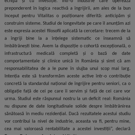
echipă și cu investiție. Într-o industrie care operează
preponderent în logica reactivă a îngrijirii, am ales de la bun
început pentru Vitalitas o poziționare diferită: anticipăm și
construim sisteme. Studiul de longevitate pe care îl anunțăm azi
este expresia acestei filosofii aplicată la cercetare: trecem de la
a îngriji bine la a înțelege sistematic ce înseamnă să
îmbătrânești bine. Avem la dispoziție o cohortă excepțională, o
infrastructură medicală completă și o bază de date
comportamentale și clinice unică în România și simt că am
responsabilitatea de a le pune în slujba unui scop mai larg.
Intenția este să transformăm aceste active într-o contribuție
concretă la standardul național de îngrijire pentru seniori, ca o
obligație față de cei pe care îi servim și față de cei care vor
urma. Studiul este răspunsul nostru la un deficit real: România
nu dispune de date longitudinale solide despre îmbătrânirea
sănătoasă în mediu rezidențial. Dacă rezultatele acestui studiu
vor contribui la nivel de industrie, aceasta va fi, pentru mine,
cea mai valoroasă rentabilitate a acestei investiții”, declară