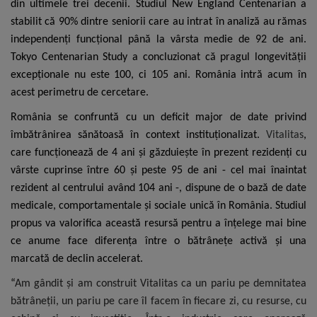
din ultimele trei decenii. Studiul New England Centenarian a
stabilit că 90% dintre seniorii care au intrat în analiză au rămas
independenți funcțional până la vârsta medie de 92 de ani.
Tokyo Centenarian Study a concluzionat că pragul longevității
excepționale nu este 100, ci 105 ani. România intră acum în
acest perimetru de cercetare.
România se confruntă cu un deficit major de date privind
îmbătrânirea sănătoasă în context instituționalizat.
Vitalitas
,
care funcționează de 4 ani și găzduiește în prezent rezidenți cu
vârste cuprinse între 60 și peste 95 de ani - cel mai înaintat
rezident al centrului având 104 ani -, dispune de o bază de date
medicale, comportamentale și sociale unică în România. Studiul
propus va valorifica această resursă pentru a înțelege mai bine
ce anume face diferența între o bătrânețe activă și una
marcată de declin accelerat.
“
Am gândit și am construit Vitalitas ca un pariu pe demnitatea
bătrâneții, un pariu pe care îl facem în fiecare zi, cu resurse, cu