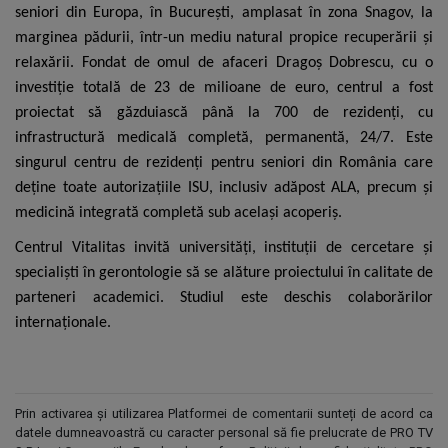
seniori din Europa, în București, amplasat în zona Snagov, la
marginea pădurii, într-un mediu natural propice recuperării și
relaxării. Fondat de omul de afaceri Dragoș Dobrescu, cu o
investiție totală de 23 de milioane de euro, centrul a fost
proiectat să găzduiască până la 700 de rezidenți, cu
infrastructură medicală completă, permanentă, 24/7. Este
singurul centru de rezidenți pentru seniori din România care
deține toate autorizațiile ISU, inclusiv adăpost ALA, precum și
medicină integrată completă sub același acoperiș.
Centrul Vitalitas invită universități, instituții de cercetare și
specialiști în gerontologie să se alăture proiectului în calitate de
parteneri academici. Studiul este deschis colaborărilor
internaționale.
Prin activarea și utilizarea Platformei de comentarii sunteți de acord ca
datele dumneavoastră cu caracter personal să fie prelucrate de PRO TV