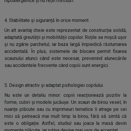
hipoalergenice și nu rețin mirosuri.
4. Stabilitate și siguranță în orice moment
Un alt avantaj cheie este reprezentat de construcția solidă,
adaptată greutății și mobilității copiilor. Roțile se mișcă ușor
și nu zgârie parchetul, iar baza largă împiedică răsturnarea
accidentală. În plus, sistemele de blocare permit fixarea
scaunului atunci când este necesar, prevenind alunecările
sau accidentele frecvente când copiii sunt energici.
5. Design atractiv și adaptat psihologiei copilului
Nu este un detaliu minor: copiii reacționează pozitiv la
forme, culori și modele jucăușe. Un scaun de birou vesel, în
nuanțe plăcute sau cu imprimeuri tematice îi atrage pe cei
mici să petreacă mai mult timp la birou, fără să simtă că
este o obligație. Astfel, studiul sau joaca la masă devin
momente plăcute, iar rutina devine mai ușor de acceptat.