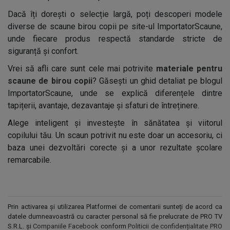
Dacă îți dorești o selecție largă, poți descoperi modele
diverse de scaune birou copii pe site-ul ImportatorScaune,
unde fiecare produs respectă standarde stricte de
siguranță și confort.
Vrei să afli care sunt cele mai potrivite
materiale pentru
scaune de birou copii
? Găsești un ghid detaliat pe blogul
ImportatorScaune, unde se explică diferențele dintre
tapițerii, avantaje, dezavantaje și sfaturi de întreținere.
Alege inteligent și investește în sănătatea și viitorul
copilului tău. Un scaun potrivit nu este doar un accesoriu, ci
baza unei dezvoltări corecte și a unor rezultate școlare
remarcabile.
Prin activarea și utilizarea Platformei de comentarii sunteți de acord ca
datele dumneavoastră cu caracter personal să fie prelucrate de PRO TV
S.R.L. și
Companiile Facebook
conform
Politicii de confidențialitate PRO