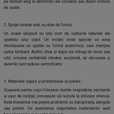
pe termen lung la deformări ale coloanei sau dureri cronice
de spate.
2. Sprijin lombar real, nu doar de formă
Un scaun obișnuit nu ține cont de curburile naturale ale
spatelui unui copil. Un model creat special va avea
întotdeauna un spătar cu formă anatomică, care menține
curba lombară. Astfel, chiar și după ore întregi de teme sau
citit, coloana vertebrală rămâne susținută, iar oboseala și
durerile sunt reduse semnificativ.
3. Materiale sigure și prietenoase cu pielea
Scaunele pentru copii folosesc textile respirabile, neiritante
și ușor de curățat, concepute să reziste la utilizare intensă.
Asta înseamnă mai puține probleme cu transpirația, alergiile
sau petele. De asemenea, majoritatea materialelor sunt