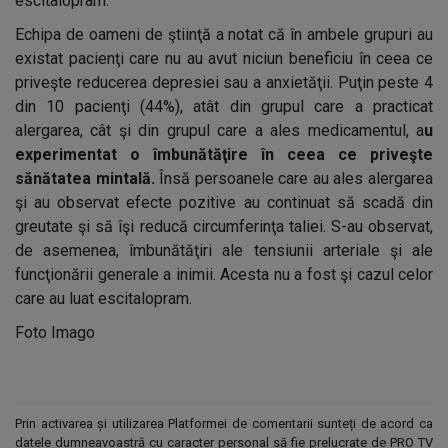
escitalopram.
Echipa de oameni de ştiinţă a notat că în ambele grupuri au
existat pacienţi care nu au avut niciun beneficiu în ceea ce
priveşte reducerea depresiei sau a anxietăţii. Puţin peste 4
din 10 pacienţi (44%), atât din grupul care a practicat
alergarea, cât şi din grupul care a ales medicamentul, a
u
experimentat o îmbunătăţire în ceea ce priveşte
sănătatea mintală.
Însă persoanele care au ales alergarea
şi au observat efecte pozitive au continuat să scadă din
greutate şi să îşi reducă circumferinţa taliei. S-au observat,
de asemenea, îmbunătăţiri ale tensiunii arteriale şi ale
funcţionării generale a inimii. Acesta nu a fost şi cazul celor
care au luat escitalopram.
Foto Imago
Prin activarea și utilizarea Platformei de comentarii sunteți de acord ca
datele dumneavoastră cu caracter personal să fie prelucrate de PRO TV