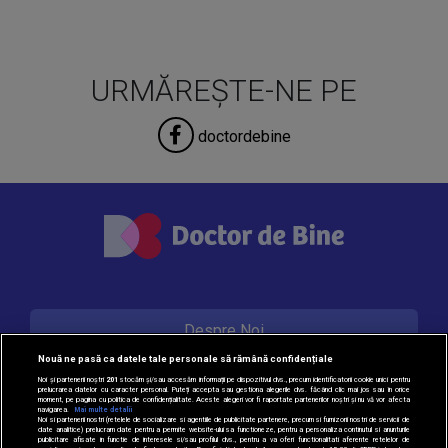
URMĂREȘTE-NE PE
doctordebine
Despre Noi
Nouă ne pasă ca datele tale personale să rămână confidențiale
Noi și partenerii noștri
201
stocăm și/sau accesăm informații pe dispozitivul dvs., precum identificatorii cookie unici pentru
prelucrarea datelor cu caracter personal. Puteți accepta sau gestiona alegerile dvs. făcând clic mai jos sau în orice
Contact
moment, pe pagina cu politica de confidențialitate. Aceste alegeri vor fi raportate partenerilor noștri și nu vă vor afecta
navigarea.
Mai multe detalii
Noi si partenerii nostri (retelele de socializare si agentiile de publicitate partenere, precum si furnizorii nostri de servicii de
date analitice) prelucram date pentru a permite website-ului sa functioneze, pentru a personaliza continutul si anunturile
publicitare afisate in functie de interesele si/sau profilul dvs., pentru a va oferi functionalitati aferente retelelor de