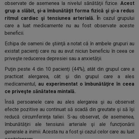
observate de asemenea la nivelul sănătăţii fizice.
Acest
grup a slăbit, şi-a îmbunătăţit forma fizică şi şi-a redus
ritmul cardiac şi tensiunea arterială. Î
n cazul grupului
care a luat medicamente nu au fost observate aceste
beneficii.
Echipa de oameni de ştiinţă a notat că în ambele grupuri au
existat pacienţi care nu au avut niciun beneficiu în ceea ce
priveşte reducerea depresiei sau a anxietăţii.
Puţin peste 4 din 10 pacienţi (44%), atât din grupul care a
practicat alergarea, cât şi din grupul care a ales
medicamentul,
au experimentat o îmbunătăţire în ceea
ce priveşte sănătatea mintală.
Însă persoanele care au ales alergarea şi au observat
efecte pozitive au continuat să scadă din greutate şi să îşi
reducă circumferinţa taliei. S-au observat, de asemenea,
îmbunătăţiri ale tensiunii arteriale şi ale funcţionării
generale a inimii. Acesta nu a fost şi cazul celor care au luat