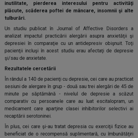
inutilitate, pierderea interesului pentru activităţi
plăcute, scăderea poftei de mâncare, insomnii şi alte
tulburări.
Un studiu publicat în Journal of Affective Disorders a
analizat impactul practicării alergării asupra anxietăţii şi
depresiei în comparaţie cu un antidepresiv obişnuit. Toţi
pacienţii incluşi în acest studiu erau afectaţi de depresie
şi/sau de anxietate.
Rezultatele cercetării
În rândul a 140 de pacienţi cu depresie, cei care au practicat
sesiuni de alergare în grup - două sau trei alergări de 45 de
minute pe săptămână - nivelul de depresie a scăzut
comparativ cu persoanele care au luat escitalopram, un
medicament care aparţine clasei inhibitorilor selectivi ai
recaptării serotoninei.
În plus, cei care şi-au tratat depresia cu exerciţii fizice au
beneficiat de o recompensă suplimentară, cu îmbunătăţiri