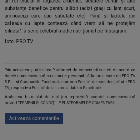
un rol crucial în reglarea arderilor, lactatele conțin și alte
substanțe benefice pentru slăbit (acizi grași cu lanț scurt,
aminoacizi care dau sațietate etc). Până și laptele din
cafeaua cu lapte contează când vrem să ne protejăm
silueta.", a scrie celebrul medic nutriționist pe Instagram.
foto: PRO TV
Prin activarea și utilizarea Platformei de comentarii sunteți de acord ca
datele dumneavoastră cu caracter personal să fie prelucrate de PRO TV
S.R.L. și
Companiile Facebook
conform
Politicii de confidențialitate PRO
TV
, respectiv a
Politicii de utilizare a datelor Facebook
.
Apăsarea butonului de mai jos reprezintă acordul dumneavoastră
privind
TERMENII ȘI CONDIȚIILE PLATFORMEI DE COMENTARII
.
Activează comentariile