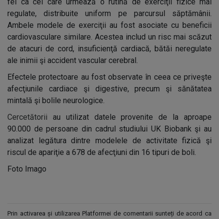
fel ca cei care urmează o rutină de exerciţii fizice mai
regulate, distribuite uniform pe parcursul săptămânii.
Ambele modele de exerciţii au fost asociate cu beneficii
cardiovasculare similare. Acestea includ un risc mai scăzut
de atacuri de cord, insuficienţă cardiacă, bătăi neregulate
ale inimii şi accident vascular cerebral.
Efectele protectoare au fost observate în ceea ce priveşte
afecţiunile cardiace şi digestive, precum şi sănătatea
mintală şi bolile neurologice.
Cercetătorii
au utilizat datele provenite de la aproape
90.000 de persoane din cadrul studiului UK Biobank şi au
analizat legătura dintre modelele de activitate fizică şi
riscul de apariţie a 678 de afecţiuni din 16 tipuri de boli.
Foto Imago
Prin activarea și utilizarea Platformei de comentarii sunteți de acord ca