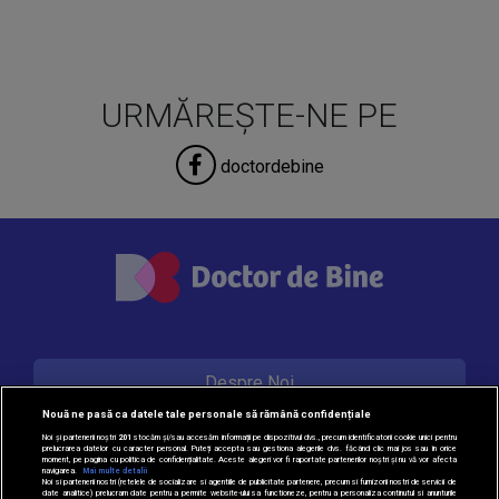
URMĂREȘTE-NE PE
doctordebine
Despre Noi
Nouă ne pasă ca datele tale personale să rămână confidențiale
Noi și partenerii noștri
201
stocăm și/sau accesăm informații pe dispozitivul dvs., precum identificatorii cookie unici pentru
prelucrarea datelor cu caracter personal. Puteți accepta sau gestiona alegerile dvs. făcând clic mai jos sau în orice
Contact
moment, pe pagina cu politica de confidențialitate. Aceste alegeri vor fi raportate partenerilor noștri și nu vă vor afecta
navigarea.
Mai multe detalii
Noi si partenerii nostri (retelele de socializare si agentiile de publicitate partenere, precum si furnizorii nostri de servicii de
date analitice) prelucram date pentru a permite website-ului sa functioneze, pentru a personaliza continutul si anunturile