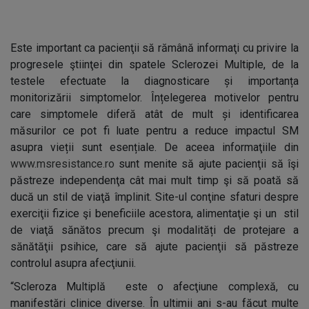
Este important ca pacienţii să rămână informaţi cu privire la
progresele ştiinţei din spatele Sclerozei Multiple, de la
testele efectuate la diagnosticare și importanța
monitorizării simptomelor. Înțelegerea motivelor pentru
care simptomele diferă atât de mult și identificarea
măsurilor ce pot fi luate pentru a reduce impactul SM
asupra vieții sunt esențiale. De aceea informaţiile din
www.msresistance.ro
sunt menite să ajute pacienţii să îşi
păstreze independenţa cât mai mult timp şi să poată să
ducă un stil de viaţă împlinit. Site-ul conţine sfaturi despre
exerciţii fizice şi beneficiile acestora, alimentaţie şi un stil
de viaţă sănătos precum şi modalități de protejare a
sănătăţii psihice, care să ajute pacienţii să păstreze
controlul asupra afecţiunii.
“Scleroza Multiplă este o afecţiune complexă, cu
manifestări clinice diverse. În ultimii ani s-au făcut multe