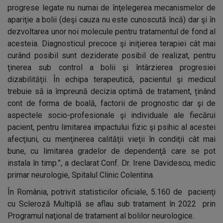
progrese legate nu numai de înţelegerea mecanismelor de
apariţie a bolii (deşi cauza nu este cunoscută încă) dar şi în
dezvoltarea unor noi molecule pentru tratamentul de fond al
acesteia. Diagnosticul precoce şi iniţierea terapiei cât mai
curând posibil sunt deziderate posibil de realizat, pentru
ţinerea sub control a bolii şi întârzierea progresiei
dizabilităţii. În echipa terapeutică, pacientul şi medicul
trebuie să ia împreună decizia optimă de tratament, ținând
cont de forma de boală, factorii de prognostic dar şi de
aspectele socio-profesionale şi individuale ale fiecărui
pacient, pentru limitarea impactului fizic şi psihic al acestei
afecţiuni, cu menţinerea calităţii vieţii în condiţii cât mai
bune, cu limitarea gradelor de dependenţă care se pot
instala în timp.”, a declarat Conf. Dr. Irene Davidescu, medic
primar neurologie, Spitalul Clinic Colentina.
În România, potrivit statisticilor oficiale, 5.160 de pacienţi
cu Scleroză Multiplă se aflau sub tratament în 2022 prin
Programul naţional de tratament al bolilor neurologice.