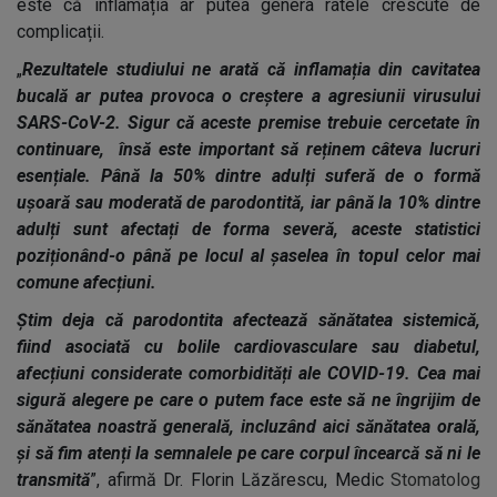
este că inflamația ar putea genera ratele crescute de
complicații.
„
Rezultatele studiului ne arată că inflamația din cavitatea
bucală ar putea provoca o creștere a agresiunii virusului
SARS-CoV-2. Sigur că aceste premise trebuie cercetate în
continuare, însă este important să reținem câteva lucruri
esențiale. Până la 50% dintre adulți suferă de o formă
ușoară sau moderată de parodontită, iar până la 10% dintre
adulți sunt afectați de forma severă, aceste statistici
poziționând-o până pe locul al șaselea în topul celor mai
comune afecțiuni.
Știm deja că parodontita afectează sănătatea sistemică,
fiind asociată cu bolile cardiovasculare sau diabetul,
afecțiuni considerate comorbidități ale COVID-19. Cea mai
sigură alegere pe care o putem face este să ne îngrijim de
sănătatea noastră generală, incluzând aici sănătatea orală,
și să fim atenți la semnalele pe care corpul încearcă să ni le
transmită
”, afirmă Dr. Florin Lăzărescu, Medic
Stomatolog