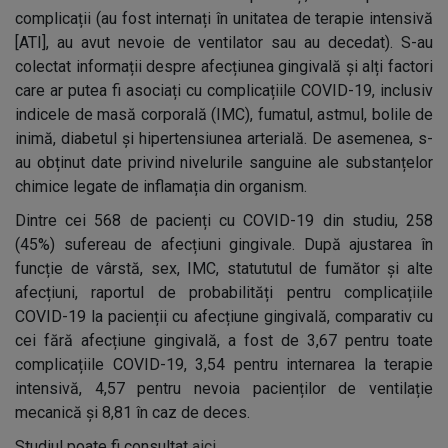
complicații (au fost internați în unitatea de terapie intensivă
[ATI], au avut nevoie de ventilator sau au decedat). S-au
colectat informații despre afecțiunea gingivală și alți factori
care ar putea fi asociați cu complicațiile COVID-19, inclusiv
indicele de masă corporală (IMC), fumatul, astmul, bolile de
inimă, diabetul și hipertensiunea arterială. De asemenea, s-
au obținut date privind nivelurile sanguine ale substanțelor
chimice legate de inflamația din organism.
Dintre cei 568 de pacienți cu COVID-19 din studiu, 258
(45%) sufereau de afecțiuni gingivale. După ajustarea în
funcție de vârstă, sex, IMC, statututul de fumător și alte
afecțiuni, raportul de probabilități pentru complicațiile
COVID-19 la pacienții cu afecțiune gingivală, comparativ cu
cei fără afecțiune gingivală, a fost de 3,67 pentru toate
complicațiile COVID-19, 3,54 pentru internarea la terapie
intensivă, 4,57 pentru nevoia pacienților de ventilație
mecanică și 8,81 în caz de deces.
Studiul poate fi consultat
aici
.