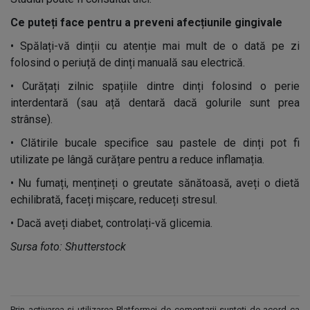
Ce puteți face pentru a preveni afecțiunile gingivale
•
Spălați-vă dinții cu atenție mai mult de o dată pe zi
folosind o periuță de dinți manuală sau electrică.
•
Curățați zilnic spațiile dintre dinți folosind o perie
interdentară (sau ață dentară dacă golurile sunt prea
strânse).
•
Clătirile bucale specifice sau pastele de dinți pot fi
utilizate pe lângă curățare pentru a reduce inflamația.
•
Nu fumați, mențineți o greutate sănătoasă, aveți o dietă
echilibrată, faceți mișcare, reduceți stresul.
•
Dacă aveți diabet, controlați-vă glicemia.
Sursa foto: Shutterstock
Prin activarea și utilizarea Platformei de comentarii sunteți de acord ca