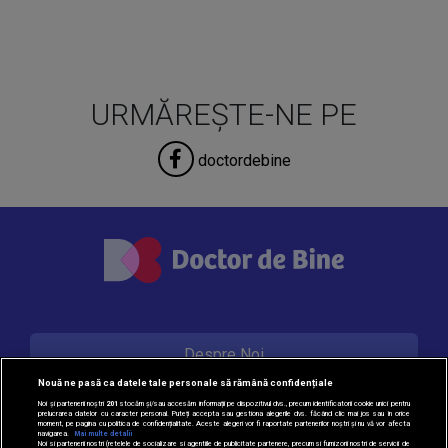
URMĂREȘTE-NE PE
doctordebine
Despre Noi
Nouă ne pasă ca datele tale personale să rămână confidențiale
Noi și partenerii noștri
201
stocăm și/sau accesăm informații pe dispozitivul dvs., precum identificatorii cookie unici pentru
prelucrarea datelor cu caracter personal. Puteți accepta sau gestiona alegerile dvs. făcând clic mai jos sau în orice
Contact
moment, pe pagina cu politica de confidențialitate. Aceste alegeri vor fi raportate partenerilor noștri și nu vă vor afecta
navigarea.
Mai multe detalii
Noi si partenerii nostri (retelele de socializare si agentiile de publicitate partenere, precum si furnizorii nostri de servicii de