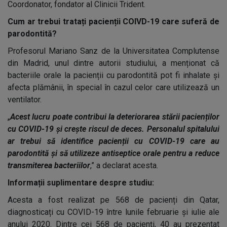
Coordonator, fondator al Clinicii Trident.
Cum ar trebui tratați pacienții COIVD-19 care suferă de
parodontită?
Profesorul Mariano Sanz de la Universitatea Complutense
din Madrid, unul dintre autorii studiului, a menționat că
bacteriile orale la pacienții cu parodontită pot fi inhalate și
afecta plămânii, în special în cazul celor care utilizează un
ventilator.
„
Acest lucru poate contribui la deteriorarea stării pacienților
cu COVID-19 și crește riscul de deces. Personalul spitalului
ar trebui să identifice pacienții cu COVID-19 care au
parodontită și să utilizeze antiseptice orale pentru a reduce
transmiterea bacteriilor
,” a declarat acesta.
Informații suplimentare despre studiu:
Acesta a fost realizat pe 568 de pacienți din Qatar,
diagnosticați cu COVID-19 între lunile februarie și iulie ale
anului 2020. Dintre cei 568 de pacienți, 40 au prezentat