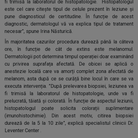
fi trimisă la laboratorul de histopatologie. Histopatologul
este cel care citește tipul de celule prezent în leziune și
pune diagnosticul de certitudine. În funcție de acest
diagnostic, dermatologul vă va explica tipul de tratament
necesar”, spune Irina Năsturică.
În majoritatea cazurilor procedura durează până la câteva
ore, în funcție de cât de extins este melanomul.
Dermatologii pot determina timpul operației doar examinând
cu privirea suprafața afectată. De obicei se aplică o
anestezie locală care va amorți complet zona afectată de
melanom, asta după ce se curăță bine locul în care se va
executa intervenția. ”După prelevarea biopsiei, leziunea va
fi trimisă la laboratorul de histopatologie, unde va fi
prelucrată, tăiată și colorată. În funcție de aspectul leziunii,
histopatologul poate solicita colorații suplimentare
(imunohistochimie). Din acest motiv, citirea biopsiei
durează de la 5 la 10 zile”, explică specialistul clinicii Dr.
Leventer Center .