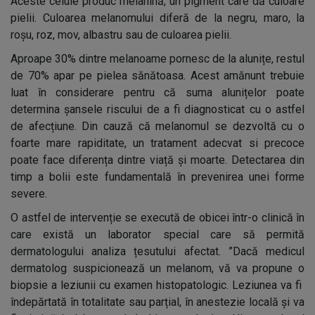
Aceste celule produc melanină, un pigment care dă culoare
pielii. Culoarea melanomului diferă de la negru, maro, la
roșu, roz, mov, albastru sau de culoarea pielii.
Aproape 30% dintre melanoame pornesc de la alunițe, restul
de 70% apar pe pielea sănătoasa. Acest amănunt trebuie
luat în considerare pentru că suma alunițelor poate
determina șansele riscului de a fi diagnosticat cu o astfel
de afecțiune. Din cauză că melanomul se dezvoltă cu o
foarte mare rapiditate, un tratament adecvat si precoce
poate face diferența dintre viață și moarte. Detectarea din
timp a bolii este fundamentală în prevenirea unei forme
severe.
O astfel de intervenție se execută de obicei într-o clinică în
care există un laborator special care să permită
dermatologului analiza țesutului afectat. ”Dacă medicul
dermatolog suspicionează un melanom, vă va propune o
biopsie a leziunii cu examen histopatologic. Leziunea va fi
îndepărtată în totalitate sau parțial, în anestezie locală și va