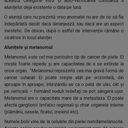
această categorie intră și auto-verificarea constantă a
alunițelor deja existente o data pe lună.
O aluniță care nu prezintă vreo anomalie nu are de ce să fie
îndepărtată decât dacă deranjează sau dacă are un aspect
inestetic. De obicei, după o astfel de intervenție rămâne o
cicatrice în locul aluniței.
Alunițele și melanomul
Melanomul, este cel mai periculos tip de cancer de piele. El
crește foarte repede și are capacitatea de a se extinde la
orice organ. ”Melanomul reprezintă cea mai gravă formă de
cancer cutanat. El poate crește atât pe orizontală, din
aproape în aproape, întinzându-se ca o pată de ulei, cât și
pe verticală – formând noduli reliefați ce pot sângera ușor.
Melanomul are o capacitate mare de a metastaza. El poate
afecta ganglionii limfatici regionali și chiar organele interne
(plămânii, oasele, ficatul, creierul etc).
Numele bolii vine de la celulele din pielei numitemelanocite.