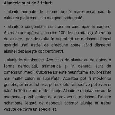
Alunițele sunt de 3 feluri:
-
alunițe normale de culoare brună, maro-roșcat sau de
culoarea pielii care au o margine evidențiată.
-
alunițele congenitale sunt acelea care apar la naștere.
Acestea pot apărea la unu din 100 de nou născuți. Acest tip
de alunițe pot dezvolta în suprafață un melanom. Riscul
apariției unei astfel de afecțiune apare când diametrul
aluniței depășește opt centimetri.
-
alunițele displastice. Acest tip de alunițe au de obicei o
formă neregulată, asimetrică și în general sunt de
dimensiuni medii. Culoarea lor este neuniformă sau prezinta
mai multe culori în suprafață.. Acestea pot fi moștenite
genetic, iar în acest caz, persoanele respective pot avea și
până la 100 de astfel de alunițe. Alunițele displastice au de
asemenea posibilitatea de a provoca un melanom. Fiecare
schimbare legată de aspectul acestor alunițe ar trebui
văzute de către un specialist.