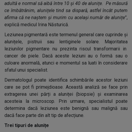
adultă e normal să aibă între 10 și 40 de alunițe. Pe măsură
ce îmbătrânim, alunițele tind sa dispară, astfel încât putem
afirma că ne naștem și murim cu același număr de alunițe
”,
explică medicul Irina Năsturică.
Leziunea pigmentară este termenul general care cuprinde și
alunițele, pistruii sau lentiginele solare. Majoritatea
leziunilor pigmentare nu prezinta riscul transformarii in
cancer de piele. Dacă aceste leziuni au o formă sau o
culoare anormală, atunci e momentul sa luati în considerare
sfatul unui specialist.
Dermatologul poate identifica schimbările acestor leziuni
care se pot fi primejdioase. Această analiză se face prin
extragerea unei părți a aluniței (biopsie) și examinarea
acesteia la microscop. Prin urmare, specialistul poate
determina dacă leziunea este benignă sau malignă sau
dacă face parte din alt tip de afecțiune.
Trei tipuri de alunițe