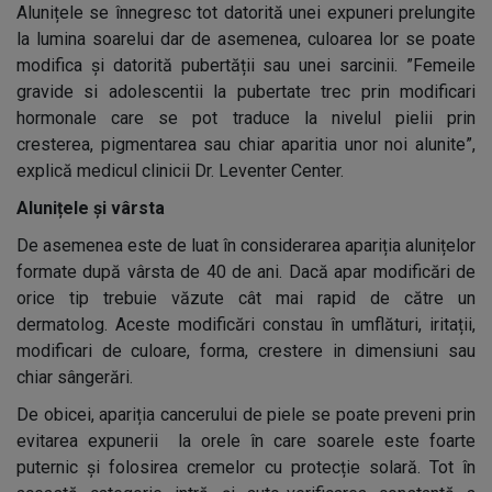
Alunițele se înnegresc tot datorită unei expuneri prelungite
la lumina soarelui dar de asemenea, culoarea lor se poate
modifica și datorită pubertății sau unei sarcinii. ”Femeile
gravide si adolescentii la pubertate trec prin modificari
hormonale care se pot traduce la nivelul pielii prin
cresterea, pigmentarea sau chiar aparitia unor noi alunite”,
explică medicul clinicii Dr. Leventer Center.
Alunițele și vârsta
De asemenea este de luat în considerarea apariția alunițelor
formate după vârsta de 40 de ani. Dacă apar modificări de
orice tip trebuie văzute cât mai rapid de către un
dermatolog. Aceste modificări constau în umflături, iritații,
modificari de culoare, forma, crestere in dimensiuni sau
chiar sângerări.
De obicei, apariția cancerului de piele se poate preveni prin
evitarea expunerii la orele în care soarele este foarte
puternic și folosirea cremelor cu protecție solară. Tot în