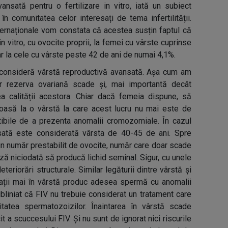
nsată pentru o fertilizare in vitro, iată un subiect
în comunitatea celor interesați de tema infertilității.
nternaționale vom constata că acestea susțin faptul că
 in vitro, cu ovocite proprii, la femei cu vârste cuprinse
iar la cele cu vârste peste 42 de ani de numai 4,1%.
 consideră vârstă reproductivă avansată. Așa cum am
or rezerva ovariană scade și, mai importantă decât
a calității acestora. Chiar dacă femeia dispune, să
oasă la o vârstă la care acest lucru nu mai este de
tibile de a prezenta anomalii cromozomiale. În cazul
nsată este considerată vârsta de 40-45 de ani. Spre
n număr prestabilit de ovocite, număr care doar scade
ează niciodată să producă lichid seminal. Sigur, cu unele
eteriorări structurale. Similar legăturii dintre vârstă și
rbații mai în vârstă produc adesea spermă cu anomalii
iniat că FIV nu trebuie considerat un tratament care
litatea spermatozoizilor. Înaintarea în vârstă scade
it a scuccesului FIV. Și nu sunt de ignorat nici riscurile