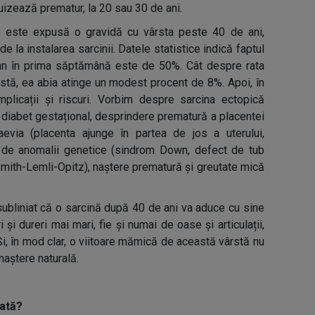
izează prematur, la 20 sau 30 de ani.
re este expusă o gravidă cu vârsta peste 40 de ani,
e la instalarea sarcinii. Datele statistice indică faptul
tan în prima săptămână este de 50%. Cât despre rata
ârstă, ea abia atinge un modest procent de 8%. Apoi, în
mplicații și riscuri. Vorbim despre sarcina ectopică
ă, diabet gestațional, desprindere prematură a placentei
aevia (placenta ajunge în partea de jos a uterului,
), de anomalii genetice (sindrom Down, defect de tub
Smith-Lemli-Opitz), naștere prematură și greutate mică
 subliniat că o sarcină după 40 de ani va aduce cu sine
i dureri mai mari, fie și numai de oase și articulații,
Și, în mod clar, o viitoare mămică de această vârstă nu
naștere naturală.
tată?