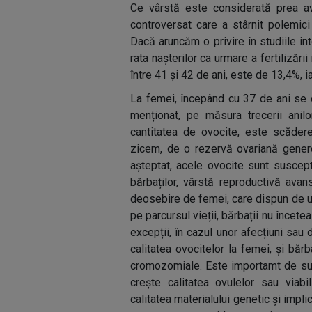
Ce vârstă este considerată prea ava
controversat care a stârnit polemici 
Dacă aruncăm o privire în studiile i
rata nașterilor ca urmare a fertilizării
între 41 și 42 de ani, este de 13,4%, 
La femei, începând cu 37 de ani se
menționat, pe măsura trecerii anil
cantitatea de ovocite, este scădere
zicem, de o rezervă ovariană gener
așteptat, acele ovocite sunt suscep
bărbaților, vârstă reproductivă ava
deosebire de femei, care dispun de u
pe parcursul vieții, bărbații nu încet
excepții, în cazul unor afecțiuni sau d
calitatea ovocitelor la femei, și bă
cromozomiale. Este importamt de subl
crește calitatea ovulelor sau viabi
calitatea materialului genetic și implic