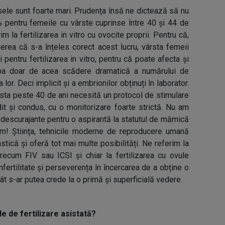
ele sunt foarte mari. Prudența însă ne dictează să nu
pentru femeile cu vârste cuprinse între 40 și 44 de
im la fertilizarea in vitro cu ovocite proprii. Pentru că,
rea că s-a înțeles corect acest lucru, vârsta femeii
pentru fertilizarea in vitro, pentru că poate afecta și
ba doar de acea scădere dramatică a numărului de
lor. Deci implicit și a embrionilor obținuți în laborator.
ârsta peste 40 de ani necesită un protocol de stimulare
dit și condus, cu o monitorizare foarte strictă. Nu am
e descurajante pentru o aspirantă la statutul de mămică
m! Știința, tehnicile moderne de reproducere umană
stică și oferă tot mai multe posibilități. Ne referim la
recum FIV sau ICSI și chiar la fertilizarea cu ovule
infertilitate și perseverența în încercarea de a obține o
t s-ar putea crede la o primă și superficială vedere.
le de fertilizare asistată?