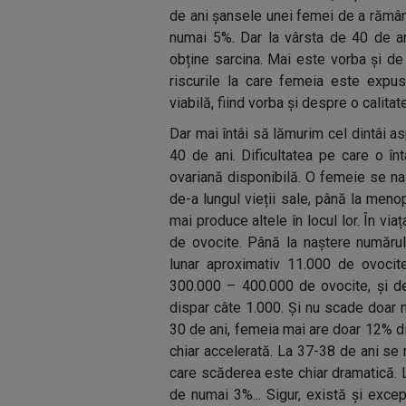
de ani șansele unei femei de a rămâne
numai 5%. Dar la vârsta de 40 de a
obține sarcina. Mai este vorba și de 
riscurile la care femeia este expus
viabilă, fiind vorba și despre o calita
Dar mai întâi să lămurim cel dintâi as
40 de ani. Dificultatea pe care o î
ovariană disponibilă. O femeie se naș
de-a lungul vieții sale, până la meno
mai produce altele în locul lor. În via
de ovocite. Până la naștere numărul
lunar aproximativ 11.000 de ovocit
300.000 – 400.000 de ovocite, și de 
dispar câte 1.000. Și nu scade doar num
30 de ani, femeia mai are doar 12% d
chiar accelerată. La 37-38 de ani se
care scăderea este chiar dramatică. 
de numai 3%... Sigur, există și exce