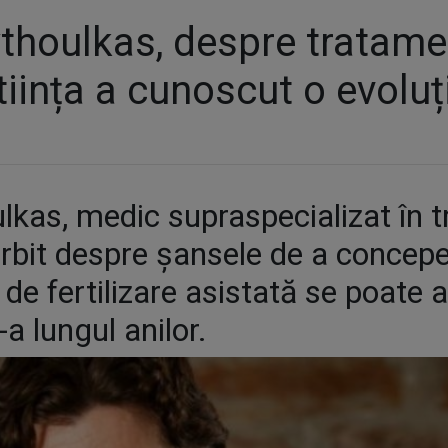
thoulkas, despre tratame
”Știința a cunoscut o evolu
lkas, medic supraspecializat în 
a vorbit despre șansele de a conce
i de fertilizare asistată se poate
a lungul anilor.