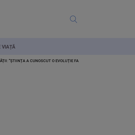
E VIAȚĂ
ȚII: ”ȘTIINȚA A CUNOSCUT O EVOLUȚIE FANTASTICĂ”