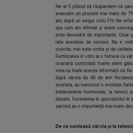
Ne-ar fi plăcut să răspundem că șans
avansăm un procent mai mare de 7% 
ani, după un singur ciclu FIV. Ne refer
așa cum am afirmat și avem convinge
este deosebit de importantă. Chiar și 
rata acesteia de succes. Nu e vor
ovocite, mai este vorba și de calitatea 
Fertilizarea in vitro la o femeie cu v
ovariană controlată foarte atent gân
vrea ca toate aceste informații să fi
după vârsta de 40 de ani! Nicidecu
asistata, au cunoscut o evoluție fanta
tratamentele hormonale, la tehnici p
donate. Încrederea în specialistul în 
sarcină au o importanță mai mare decâ
De ce contează vârsta și la tehnici