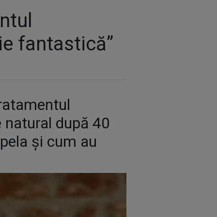
ntul
ție fantastică”
tratamentul
pe natural după 40
 apela și cum au