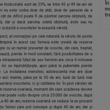
În
 însărcinată sunt de 25%, iar între 45 și 49 de ani de
ma
ni nu este vorba doar de atât, doar de șansele de a
tr
cât de dificil poate fi de păstrat sarcina obținută, de
ă, dar și dacă sarcina, odată obținută, este sau nu
te scăzută a ovocitelor la această vârstă.
pect, al concepției pe cale naturală la vârsta de peste
ntâmpină în acest caz femeia este creată de rezerva
te cu un număr presetat de ovocite, din care, treptat,
pauză, pierde în mod constant, fără posibilitatea de a
ța intrauterină fătul de sex feminin are circa 4 milioane
 lor se înjumătățește, apoi până la pubertate pierde
e. La instalarea menstrei, adolescenta mai are doar
aici înainte, pâna pe la 30 de ani, lună de lună mai
ărul ovocitelor, ci și calitatea lor. În jurul vârstei de
in rezerva ovariană, moment din care scăderea devine
 mai poate vorbi despre circa 25.000 de ovocite, după
La 40 de ani, rezerva ovariană se reduce la un procent
pții: femei care pot concepe și după 40 de ani, dar și