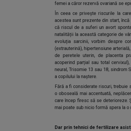
femei a căror rezervă ovariană se epu
În ceea ce privește riscurile la ca
acestea sunt prezente din start, încă d
că riscul de a suferi un avort spon
natalității la această categorie de v
evoluția sarcinii, vorbim despre co
(extrauterină), hipertensiune arterial
de peretele uterin, de placenta pr
acoperind parțial sau total cervixul
neural, Trisomie 13 sau 18, sindrom 
a copilului la naștere.
Fără a fi considerate riscuri, trebuie
o oboseală mai accentuată, neplăceri ș
care încep firesc să se deterioreze. 
mai poate sub nicio formă spera la o 
Dar prin tehnici de fertilizare asis