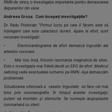
RMN de stres, o investigație importanta pentru demascarea
depunerilor din vase
Andreea Groza: Cum începeți investigațiile?
Dr. Radu Pretorian: "
Primul lucru pe care îl facem este să
înțelegem care este caracterul durerii. Apare la efort, sunt
necesare investigații.
• Electrocardiograma de efort demască îngustări ale
arterelor coronare.
• Mai nou însă, folosim rezonanța magnetică de stres.
Este o investigație mai fidelă decât un EKG de efort. Medicul
radiolog vede eventualele ischemii pe RMN. Așa demascăm
problemele.
Vizualizarea ulterioară a vaselor îngustate se face cel mai
bine prin coronarografie. În timpul acestei investigații,
putem să montăm și stenturile. Se numește angioplastie
coronariană cu stent.