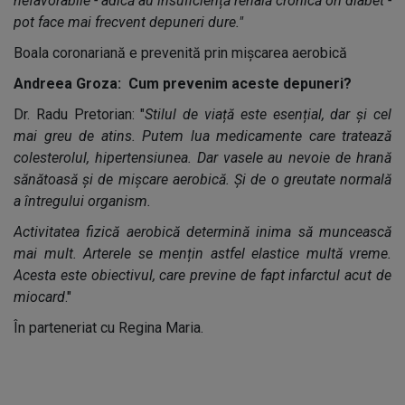
nefavorabile - adică au insuficiență renală cronică ori diabet -
pot face mai frecvent depuneri dure."
Boala coronariană e prevenită prin mișcarea aerobică
Andreea Groza: Cum prevenim aceste depuneri?
Dr. Radu Pretorian: "
Stilul de viață este esențial, dar și cel
mai greu de atins. Putem lua medicamente care tratează
colesterolul, hipertensiunea. Dar vasele au nevoie de hrană
sănătoasă și de mișcare aerobică. Și de o greutate normală
a întregului organism.
Activitatea fizică aerobică determină inima să muncească
mai mult. Arterele se mențin astfel elastice multă vreme.
Acesta este obiectivul, care previne de fapt infarctul acut de
miocard
."
În parteneriat cu Regina Maria.