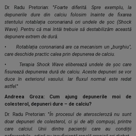
Dr. Radu Pretorian: "
Foarte diferită. Spre exemplu, la
depunerile dure din calciu folosim înainte de fixarea
stentului rotablația coronariană ori undele de șoc (Shock
Wave). Pentru că mai întâi trebuie să destabilizăm această
depunere extrem de dură.
• Rotablația coronariană are ca mecanism un „burghiu",
care deschide practic calea prin depunerea de calciu.
• Terapia Shock Wave eliberează undele de șoc care
fisurează depunerea dură de calciu. Aceste depuneri se vor
duce în exteriorul vasului. Iar fluxul normal este redat
astfel
."
Andreea Groza: Cum ajung depunerile moi de
colesterol, depuneri dure – de calciu?
Dr. Radu Pretorian: "
În procesul de ateroscleroză nu sunt
doar depuneri de colesterol, ci și de alți compuși, printre
care calciul. Unii dintre pacienții care au condiții