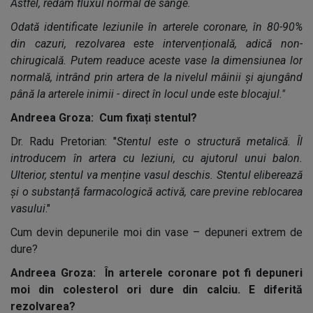
Astfel, redăm fluxul normal de sânge.
Odată identificate leziunile în arterele coronare, în 80-90%
din cazuri, rezolvarea este intervențională, adică non-
chirugicală. Putem readuce aceste vase la dimensiunea lor
normală, intrând prin artera de la nivelul mâinii și ajungând
până la arterele inimii - direct în locul unde este blocajul."
Andreea Groza: Cum fixați stentul?
Dr. Radu Pretorian: "
Stentul este o structură metalică. Îl
introducem în artera cu leziuni, cu ajutorul unui balon.
Ulterior, stentul va menține vasul deschis. Stentul eliberează
și o substanță farmacologică activă, care previne reblocarea
vasului
."
Cum devin depunerile moi din vase – depuneri extrem de
dure?
Andreea Groza: În arterele coronare pot fi depuneri
moi din colesterol ori dure din calciu. E diferită
rezolvarea?