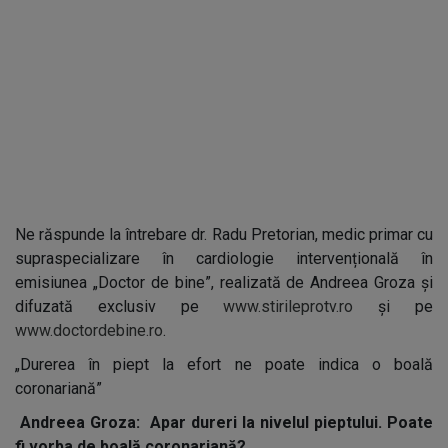
Ne răspunde la întrebare dr. Radu Pretorian, medic primar cu
supraspecializare în cardiologie intervențională în
emisiunea „Doctor de bine”, realizată de Andreea Groza și
difuzată exclusiv pe
www.stirileprotv.ro
și pe
www.doctordebine.ro
.
„Durerea în piept la efort ne poate indica o boală
coronariană”
Andreea Groza: Apar dureri la nivelul pieptului. Poate
fi vorba de boală coronariană?