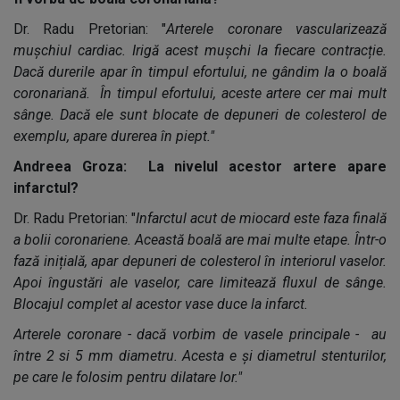
Dr. Radu Pretorian: "
Arterele coronare vascularizează
mușchiul cardiac. Irigă acest mușchi la fiecare contracție.
Dacă durerile apar în timpul efortului, ne gândim la o boală
coronariană. În timpul efortului, aceste artere cer mai mult
sânge. Dacă ele sunt blocate de depuneri de colesterol de
exemplu, apare durerea în piept."
Andreea Groza: La nivelul acestor artere apare
infarctul?
Dr. Radu Pretorian: "
Infarctul acut de miocard este faza finală
a bolii coronariene. Această boală are mai multe etape. Într-o
fază inițială, apar depuneri de colesterol în interiorul vaselor.
Apoi îngustări ale vaselor, care limitează fluxul de sânge.
Blocajul complet al acestor vase duce la infarct.
Arterele coronare - dacă vorbim de vasele principale - au
între 2 si 5 mm diametru. Acesta e și diametrul stenturilor,
pe care le folosim pentru dilatare lor."