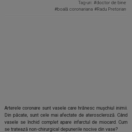
Tag-uri:
#doctor de bine
#boală coronariana
#Radu Pretorian
Arterele coronare sunt vasele care hrănesc mușchiul inimii.
Din păcate, sunt cele mai afectate de ateroscleroză. Când
vasele se închid complet apare infarctul de miocard. Cum
se tratează non-chirurgical depunerile nocive din vase?