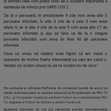
în termeni reali vom putea vorbi de o scădere importantă a
numarului de infecții prin SARS COV 2.
De la o persoană, în următoarele 4 zile vom avea alte 3
persoane infectate. În alte 4 zile de a cele 3 vom avea
altele 9, iar in alte 4 zile de la cele 9 vom avea alte 27 de
persoane infectate și așa se face ca de la o singura
pesoana infectată vom avea iîn final 40 de persoane
infectate.
Ceea ce vreau să relatez este faptul că am vazut o
expunere de motive foarte interesantă pe care am vazut-o.
Haideți să izolăm virusul nu să ne izolăm noi de virus.’’
Prin activarea și utilizarea Platformei de comentarii sunteți de acord ca
datele dumneavoastră cu caracter personal să fie prelucrate de PRO TV
S.R.L. și
Companiile Facebook
conform
Politicii de confidențialitate PRO
TV
, respectiv a
Politicii de utilizare a datelor Facebook
.
Apăsarea butonului de mai jos reprezintă acordul dumneavoastră