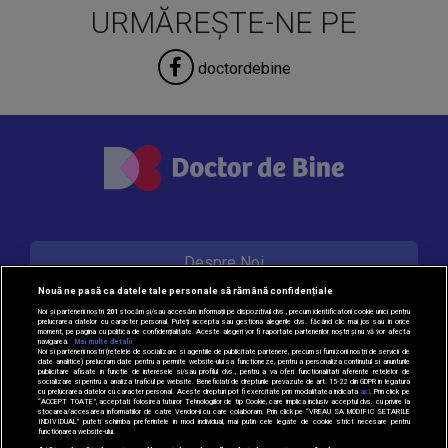
URMĂREȘTE-NE PE
doctordebine
Despre Noi
Nouă ne pasă ca datele tale personale să rămână confidențiale
Noi și partenerii noștri
201
stocăm și/sau accesăm informații pe dispozitivul dvs., precum identificatorii cookie unici pentru
prelucrarea datelor cu caracter personal. Puteți accepta sau gestiona alegerile dvs. făcând clic mai jos sau în orice
Contact
moment, pe pagina cu politica de confidențialitate. Aceste alegeri vor fi raportate partenerilor noștri și nu vă vor afecta
navigarea.
Mai multe detalii
Noi si partenerii nostri (retelele de socializare si agentiile de publicitate partenere, precum si furnizorii nostri de servicii de
date analitice) prelucram date pentru a permite website-ului sa functioneze, pentru a personaliza continutul si anunturile
publicitare afisate in functie de interesele si/sau profilul dvs., pentru a va oferi functionalitati aferente retelelor de
socializare si pentru a analiza traficul pe website. Beneficiati de drepturile prevazute de art. 15-22 din GDPR in legatura
Politica de cookie
cu prelucrarea datelor cu caracter personal. Aceste drepturi pot fi exercitate prin modalitatea indicata
aici
. Prin click pe
“ACCEPT TOATE”, acceptati folosirea tuturor Tehnologiilor de tip Cookie, care implica inclusiv acceptul dvs. cu privire la
stocarea/accesarea informatiilor de catre Vendor-ii cu care colaboram. Prin click pe “VREAU SA MODIFIC SETARILE
INDIVIDUAL” puteti schimba preferintele in mod individual, mai putin cele legate de cookie strict necesare pentru
functionarea website-ului.