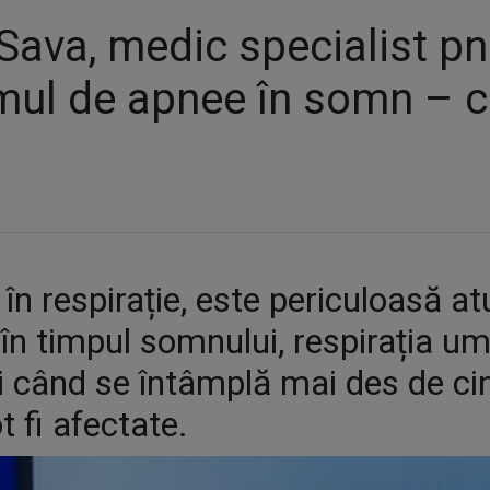
 Sava, medic specialist p
ul de apnee în somn – ca
n respirație, este periculoasă at
, în timpul somnului, respirația u
 când se întâmplă mai des de cin
 fi afectate.