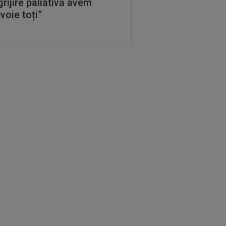
grijire paliativă avem
voie toți”