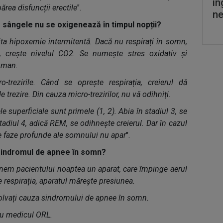
în
părea disfuncții erectile
".
ne
sângele nu se oxigenează în timpul nopții?
ta hipoxemie intermitentă. Dacă nu respirați în somn,
, crește nivelul CO2. Se numește stres oxidativ și
uman.
-trezirile. Când se oprește respirația, creierul dă
 trezire. Din cauza micro-trezirilor, nu vă odihniți.
e superficiale sunt primele (1, 2). Abia în stadiul 3, se
stadiul 4, adică REM, se odihnește creierul. Dar în cazul
 faze profunde ale somnului nu apar
".
sindromul de apnee în somn?
nem pacientului noaptea un aparat, care împinge aerul
 respirația, aparatul mărește presiunea.
zolvați cauza sindromului de apnee în somn.
cu medicul ORL.