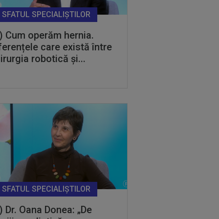
SFATUL SPECIALIȘTILOR
) Cum operăm hernia.
ferențele care există între
irurgia robotică și...
SFATUL SPECIALIȘTILOR
) Dr. Oana Donea: „De