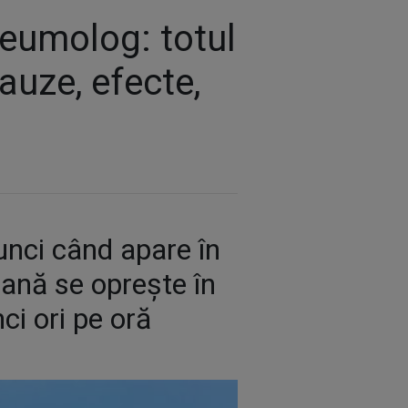
neumolog: totul
uze, efecte,
unci când apare în
mană se oprește în
ci ori pe oră