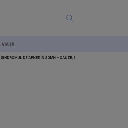
E VIAȚĂ
E SINDROMUL DE APNEE ÎN SOMN – CAUZE, EFECTE, TRATAMENT