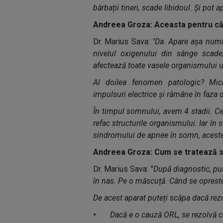
bărbații tineri, scade libidoul. Și pot a
Andreea Groza: Aceasta pentru că 
Dr. Marius Sava:
"Da. Apare așa numi
nivelul oxigenului din sânge scade
afectează toate vasele organismului 
Al doilea fenomen patologic? Micro
impulsuri electrice și rămâne în faza de
În timpul somnului, avem 4 stadii. Cel
refac structurile organismului. Iar în 
sindromului de apnee în somn, aceste
Andreea Groza: Cum se tratează 
Dr. Marius Sava: "
După diagnostic, pu
în nas. Pe o măscuță. Când se opreste
De acest aparat puteți scăpa dacă re
•
Dacă e o cauză ORL, se rezolvă 