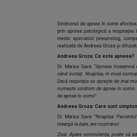
Sindromul de apnee în somn afectează
prin oprirea patologică a respirație
medic specialist pneumolog, compe
realizată de Andreea Groza și difuzată
Andreea Groza: Ce este apneea?
Dr. Marius Sava: "
Apneea înseamnă o 
când înotați. Noaptea, în mod normal, 
Dacă respirația se oprește de mai mul
numește sindrom de apnee în somn. 2
de apnee în somn
".
Andreea Groza: Care sunt simptom
Dr. Marius Sava: "
Noaptea: Pacientul 
meargă la baie, are coșmaruri.
Ziua: Apare somnolența, poate să ad