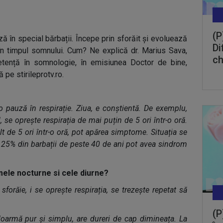
(P
 în special bărbații. Începe prin sforăit și evoluează
Di
i în timpul somnului. Cum? Ne explică dr. Marius Sava,
ch
tență în somnologie, în emisiunea Doctor de bine,
 pe stirileprotv.ro.
pauză în respirație. Ziua, e conștientă. De exemplu,
se oprește respirația de mai puțin de 5 ori într-o oră.
t de 5 ori într-o oră, pot apărea simptome. Situația se
5% din barbații de peste 40 de ani pot avea sindrom
ele nocturne si cele diurne?
sforăie, i se oprește respirația, se trezește repetat să
(P
oarmă pur și simplu, are dureri de cap dimineața. La