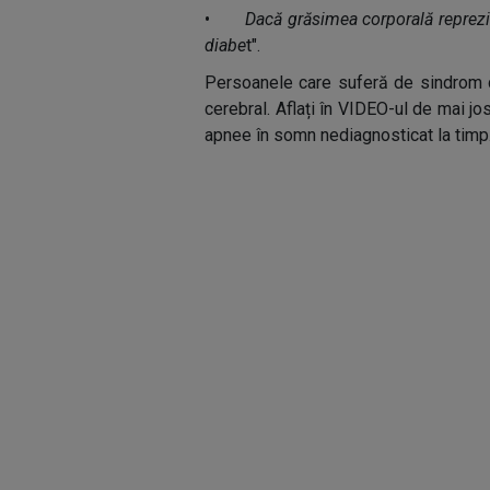
•
Dacă grăsimea corporală reprezin
diabe
t".
Persoanele care suferă de sindrom 
cerebral. Aflați în VIDEO-ul de mai jo
apnee în somn nediagnosticat la timp