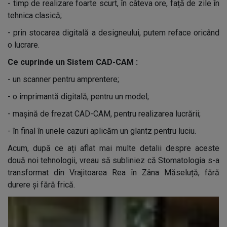
-
timp de realizare foarte scurt, în câteva ore, față de zile în
tehnica clasică;
-
prin stocarea digitală a designeului, putem reface oricând
o lucrare.
Ce cuprinde un Sistem CAD-CAM :
-
un scanner pentru amprentere;
-
o imprimantă digitală, pentru un model;
-
mașină de frezat CAD-CAM, pentru realizarea lucrării;
-
în final în unele cazuri aplicăm un glantz pentru luciu.
Acum, după ce ați aflat mai multe detalii despre aceste
două noi tehnologii, vreau să subliniez că Stomatologia s-a
transformat din Vrajitoarea Rea în Zâna Măseluță, fără
durere și fără frică.