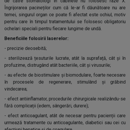
de către stomatologi în cabinete nu folosesc raze X.
Îngrijorarea pacineților cum că le-ar fi dăunătoare nu are
temei, singurul organ ce poate fi afectat este ochiul, motiv
pentru care în timpul tratamentului se folosesc obligatoriu
ochelari speciali pentru fiecare lungime de undă.
Beneficiile folosirii laserelor:
-
precizie deosebită;
-
sterilizează țesuturile lucrate, atât la suprafață, cât și în
profuzime, distrugând atât bacteriile, cât și virusurile;
-
au efecte de biostimulare și biomodulare, foarte necesare
în procesele de regenerare, stimulând și grăbind
vindecarea;
-
efect antiinflamator, procedurile chirurgicale realizându-se
fără complicații (edem, sângerări, durere);
-
efect anticoagulant, atât de necesar pentru pacienții care
urmează tratamente cu anticoagulante, diabetici sau cei cu
afecțiuni hepatice și de coagulare.