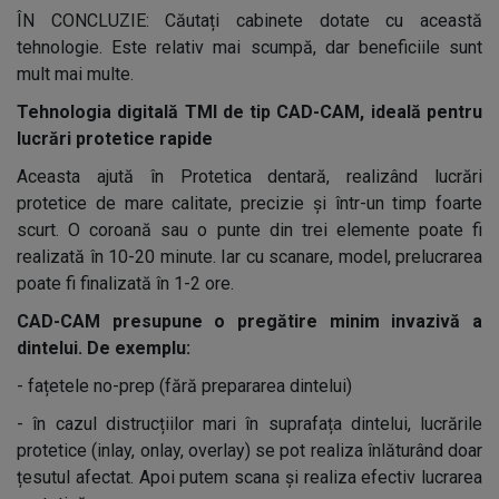
ÎN CONCLUZIE: Căutați cabinete dotate cu această
tehnologie. Este relativ mai scumpă, dar beneficiile sunt
mult mai multe.
Tehnologia digitală TMI de tip CAD-CAM, ideală pentru
lucrări protetice rapide
Aceasta ajută în Protetica dentară, realizând lucrări
protetice de mare calitate, precizie și într-un timp foarte
scurt. O coroană sau o punte din trei elemente poate fi
realizată în 10-20 minute. Iar cu scanare, model, prelucrarea
poate fi finalizată în 1-2 ore.
CAD-CAM presupune o pregătire minim invazivă a
dintelui. De exemplu:
-
fațetele no-prep (fără prepararea dintelui)
-
în cazul distrucțiilor mari în suprafața dintelui, lucrările
protetice (inlay, onlay, overlay) se pot realiza înlăturând doar
țesutul afectat. Apoi putem scana și realiza efectiv lucrarea