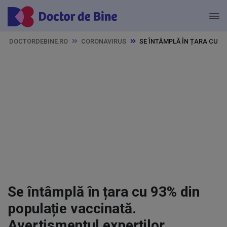
DOCTORDEBINE.RO
CORONAVIRUS
SE ÎNTÂMPLĂ ÎN ȚARA CU 9
Se întâmplă în țara cu 93% din
populație vaccinată.
Avertismentul experților