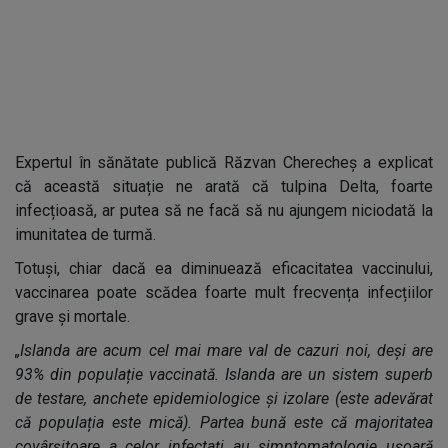
Expertul în sănătate publică Răzvan Cherecheș a explicat
că această situație ne arată că tulpina Delta, foarte
infecțioasă, ar putea să ne facă să nu ajungem niciodată la
imunitatea de turmă.
Totuși, chiar dacă ea diminuează eficacitatea vaccinului,
vaccinarea poate scădea foarte mult frecvența infecțiilor
grave și mortale.
„Islanda are acum cel mai mare val de cazuri noi, deși are
93% din populație vaccinată. Islanda are un sistem superb
de testare, anchete epidemiologice și izolare (este adevărat
că populația este mică). Partea bună este că majoritatea
covârșitoare a celor infectați au simptomatologie ușoară