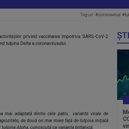
Tag-uri:
#coronavirus
#tu
ȘT
ctivităților privind vaccinarea împotriva SARS-CoV-2
nd tulpina Delta a coronavirusului.
Me
ea mai adaptată dintre cele patru
variante virale de
CO
agiozitate, de două ori mai mare față de tulpina inițială
vi
tulpina Alpha, cunoscută ca varianta britanică.