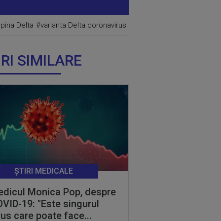
lpina Delta
#varianta Delta coronavirus
IRI SIMILARE
ȘTIRI MEDICALE
dicul Monica Pop, despre
VID-19: "Este singurul
rus care poate face...