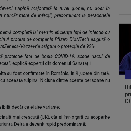
deveni tulpină majoritară la nivel global, nu doar în
un număr mare de infecții, predominant la persoanele
chemă completă își mențin eficiența față de infecția cu
accinul produs de compania Pfizer/ BioNTech asigură o
straZeneca/Vaxzevria asigură o protecție de 92%.
 protecție față de boala COVID-19, scade riscul de
deces”
, explică experții din domeniul Sănătății.
lta au fost confirmate în România, în 9 județe din țară.
e cu această tulpină. Niciuna dintre aceste persoane nu
Bi
pr
CO
ibilă decât celelalte variante;
cinală mai crescută (UK), cât și într-o țară cu acoperire
arianta Delta a devenit rapid predominantă;