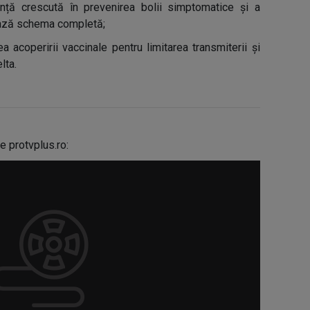
ență crescută în prevenirea bolii simptomatice și a
rează schema completă;
 acoperirii vaccinale pentru limitarea transmiterii și
lta.
e protvplus.ro: