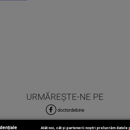
URMĂREȘTE-NE PE
doctordebine
dențiale
Atât noi, cât și partenerii noștri prelucrăm datele 