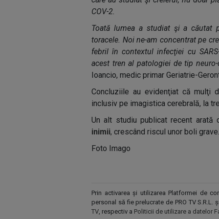
COV-2.
Toată lumea a studiat şi a căutat p
toracele. Noi ne-am concentrat pe cre
febril în contextul infecţiei cu SAR
acest tren al patologiei de tip neuro
Ioancio, medic primar Geriatrie-Geron
Concluziile au evidenţiat că mulţi d
inclusiv pe imagistica cerebrală, la 
Un alt studiu publicat recent arată 
inimii
,
crescând riscul unor boli grave
Foto Imago
Prin activarea și utilizarea Platformei de 
personal să fie prelucrate de PRO TV S.R.L. 
TV
, respectiv a
Politicii de utilizare a datelo