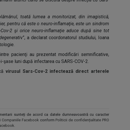
lămânul, toată lumea a monitorizat, din imagistică,
ier, pentru că este o neuro-inflamaţie, este un sindrom
S-Cov-2 şi orice neuro-inflamaţie aduce după sine tot
-degenerati
v”, a declarat coordonatorul studiului, Ioana
tologie.
intre pacienţi au prezentat modificări semnificative,
trei-şase luni după infectarea cu SARS-COV-2.
că
virusul Sars-Cov-2 infectează direct arterele
.
comentarii sunteți de acord ca datele dumneavoastră cu caracter
și
Companiile Facebook
conform
Politicii de confidențialitate PRO
r Facebook
.