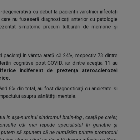
-degenerativă cu debut la pacienţii vârstnici infectaţi
care nu fuseseră diagnosticaţi anterior cu patologie
rezentat simptome precum tulburări de memorie şi
 pacienţi în vârstă arată că 24%, respectiv 73 dintre
lterări cognitive post COVID, iar dintre aceştia 11 au
ferice indiferent de prezenţa aterosclerozei
rice.
d 6% din total, au fost diagnosticaţi cu anxietate si
mpactului asupra sănătăţii mentale.
ul în aşa-numitul sindromul brain-fog , ceaţă pe creier,
nsulte cât mai repede specialistul în geriatrie şi
şi putem să spunem că ne numărăm printre promotorii
lămânii atunci când se discută despre infecţia cu Sars-