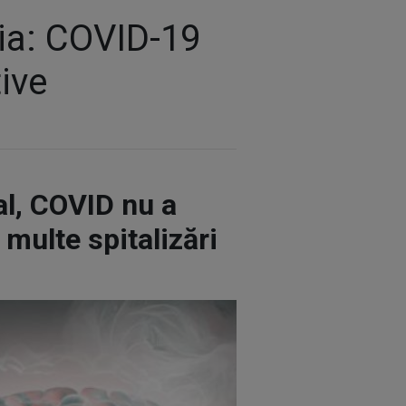
nia: COVID-19
ive
al, COVID nu a
multe spitalizări