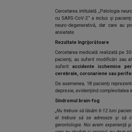
Cercetarea intitulată „Patologia neuro
cu SARS-CoV-2” a inclus şi pacienţi 
neuro-degenerativă, dar care au p
anxietate.
Rezultate îngrijorătoare
Cercetarea medicală realizată pe 304
pacienţi, au suferit modificări sau a
suferit
accidente ischemice peri
cerebrale, coronariene sau perife
De asemenea, 18 pacienţi reprezentân
depresie, evidenţiind complexitatea i
Sindromul brain-fog
„Nu trebuie să lăsăm 6-12 luni pacient
el trebuie să se adreseze şi să co
gerontologie. Noi avem experienţă 
care au studiat şi creierul, nu doar p