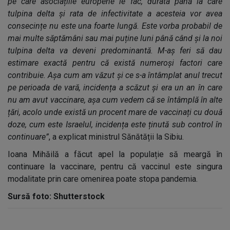
pe care asociațiile europene le fac, durata până la care
tulpina delta și rata de infectivitate a acesteia vor avea
consecințe nu este una foarte lungă. Este vorba probabil de
mai multe săptămâni sau mai puține luni până când și la noi
tulpina delta va deveni predominantă. M-aș feri să dau
estimare exactă pentru că există numeroși factori care
contribuie. Așa cum am văzut și ce s-a întâmplat anul trecut
pe perioada de vară, incidența a scăzut și era un an în care
nu am avut vaccinare, așa cum vedem că se întâmplă în alte
țări, acolo unde există un procent mare de vaccinați cu două
doze, cum este Israelul, incidența este ținută sub control în
continuare”
, a explicat ministrul Sănătății la Sibiu.
Ioana Mihăilă a făcut apel la populație să meargă în
continuare la vaccinare, pentru că vaccinul este singura
modalitate prin care omenirea poate stopa pandemia.
Sursă foto: Shutterstock