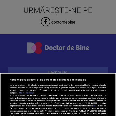
URMĂREȘTE-NE PE
doctordebine
Despre Noi
Nouă ne pasă ca datele tale personale să rămână confidențiale
Noi și partenerii noștri
201
stocăm și/sau accesăm informații pe dispozitivul dvs., precum identificatorii cookie unici pentru
prelucrarea datelor cu caracter personal. Puteți accepta sau gestiona alegerile dvs. făcând clic mai jos sau în orice
Contact
moment, pe pagina cu politica de confidențialitate. Aceste alegeri vor fi raportate partenerilor noștri și nu vă vor afecta
navigarea.
Mai multe detalii
Noi si partenerii nostri (retelele de socializare si agentiile de publicitate partenere, precum si furnizorii nostri de servicii de
date analitice) prelucram date pentru a permite website-ului sa functioneze, pentru a personaliza continutul si anunturile
publicitare afisate in functie de interesele si/sau profilul dvs., pentru a va oferi functionalitati aferente retelelor de
socializare si pentru a analiza traficul pe website. Beneficiati de drepturile prevazute de art. 15-22 din GDPR in legatura
Politica de cookie
cu prelucrarea datelor cu caracter personal. Aceste drepturi pot fi exercitate prin modalitatea indicata
aici
. Prin click pe
“ACCEPT TOATE”, acceptati folosirea tuturor Tehnologiilor de tip Cookie, care implica inclusiv acceptul dvs. cu privire la
stocarea/accesarea informatiilor de catre Vendor-ii cu care colaboram. Prin click pe “VREAU SA MODIFIC SETARILE
INDIVIDUAL” puteti schimba preferintele in mod individual, mai putin cele legate de cookie strict necesare pentru