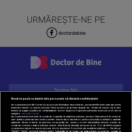
URMĂREȘTE-NE PE
doctordebine
Despre Noi
Nouă ne pasă ca datele tale personale să rămână confidențiale
Noi și partenerii noștri
201
stocăm și/sau accesăm informații pe dispozitivul dvs., precum identificatorii cookie unici pentru
prelucrarea datelor cu caracter personal. Puteți accepta sau gestiona alegerile dvs. făcând clic mai jos sau în orice
Contact
moment, pe pagina cu politica de confidențialitate. Aceste alegeri vor fi raportate partenerilor noștri și nu vă vor afecta
navigarea.
Mai multe detalii
Noi si partenerii nostri (retelele de socializare si agentiile de publicitate partenere, precum si furnizorii nostri de servicii de
date analitice) prelucram date pentru a permite website-ului sa functioneze, pentru a personaliza continutul si anunturile
publicitare afisate in functie de interesele si/sau profilul dvs., pentru a va oferi functionalitati aferente retelelor de
socializare si pentru a analiza traficul pe website. Beneficiati de drepturile prevazute de art. 15-22 din GDPR in legatura
Politica de cookie
cu prelucrarea datelor cu caracter personal. Aceste drepturi pot fi exercitate prin modalitatea indicata
aici
. Prin click pe
“ACCEPT TOATE”, acceptati folosirea tuturor Tehnologiilor de tip Cookie, care implica inclusiv acceptul dvs. cu privire la