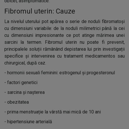
obicei, asimptomatice.
Fibromul uterin: Cauze
La nivelul uterului pot apărea o serie de noduli fibromatoși
cu dimensiuni variabile: de la noduli milimetrici până la cei
cu dimensiuni impresionante ce pot atinge mărimea unei
sarcini la termen. Fibromul uterin nu poate fi prevenit,
principalele soluții rămânând depistarea lui prin investigații
specifice și intervenirea cu tratament medicamentos sau
chirurgical, după caz.
-
hormonii sexuali feminini: estrogenul și progesteronul
-
factori genetici
-
sarcina și nașterea
-
obezitatea
-
prima menstruație la vârstă mai mică de 10 ani
-
hipertensiune arterială