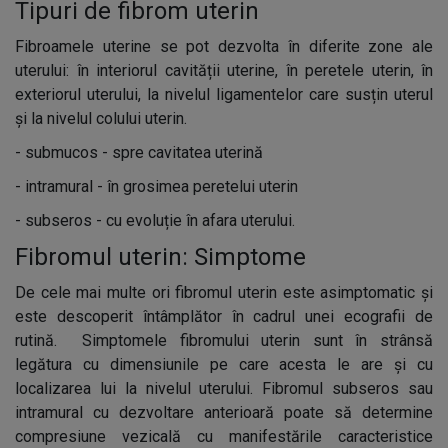
Tipuri de fibrom uterin
Fibroamele uterine se pot dezvolta în diferite zone ale
uterului: în interiorul cavității uterine, în peretele uterin, în
exteriorul uterului, la nivelul ligamentelor care susțin uterul
și la nivelul colului uterin.
-
submucos - spre cavitatea uterină
-
intramural - în grosimea peretelui uterin
-
subseros - cu evoluție în afara uterului.
Fibromul uterin: Simptome
De cele mai multe ori fibromul uterin este asimptomatic și
este descoperit întâmplător în cadrul unei ecografii de
rutină. Simptomele fibromului uterin sunt în strânsă
legătura cu dimensiunile pe care acesta le are și cu
localizarea lui la nivelul uterului. Fibromul subseros sau
intramural cu dezvoltare anterioară poate să determine
compresiune vezicală cu manifestările caracteristice