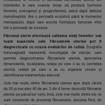
momentul în care ovarele încep să producă hormonii
feminini, estrogenul și progesteronul, adică după debutul
menstruațiilor. Are o perioadă evolutivă până la momentul
menopauzei, după care aceste formațiuni tumorale intră
într-o perioadă de involuție.
Fibromul uterin afectează calitatea vieții femeilor sub
toate aspectele sale. Fibroamele uterine pot fi
diagnosticate cu ocazia evaluărilor de rutină.
Ecografia
transvaginală reprezintă investigația de elecție, care
permite diagnosticarea fibroamele uterine, aprecierea
dimensiunile, localizarea, relația pe care o au cu cavitatea
uterină, relația pe care o au cu organele vecine și
identificarea tratamentului adecvat.
Cele mai multe dintre fibroamele uterine apar după vârsta
de 30 și mai ales 40 de ani. 3 din 4 femei dezvoltă fibroame
uterine pe parcursul vieții, însă, cele mai multe dintre ele nu
sunt conștiente de prezența fibroamelor, acestea fiind, de