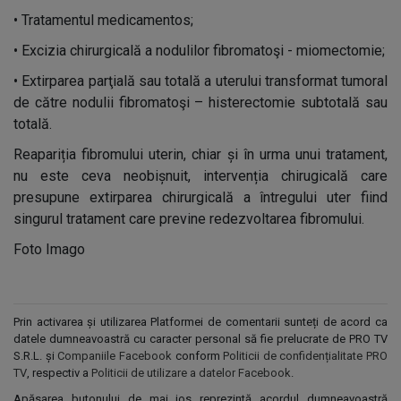
•
Tratamentul medicamentos;
•
Excizia chirurgicală a nodulilor fibromatoşi - miomectomie;
•
Extirparea parţială sau totală a uterului transformat tumoral
de către nodulii fibromatoşi – histerectomie subtotală sau
totală.
Reapariția fibromului uterin, chiar și în urma unui tratament,
nu este ceva neobișnuit, intervenția chirugicală care
presupune extirparea chirurgicală a întregului uter fiind
singurul tratament care previne redezvoltarea fibromului.
Foto Imago
Prin activarea și utilizarea Platformei de comentarii sunteți de acord ca
datele dumneavoastră cu caracter personal să fie prelucrate de PRO TV
S.R.L. și
Companiile Facebook
conform
Politicii de confidențialitate PRO
TV
, respectiv a
Politicii de utilizare a datelor Facebook
.
Apăsarea butonului de mai jos reprezintă acordul dumneavoastră