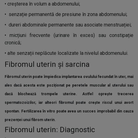
•
creșterea în volum a abdomenului;
•
senzație permanentă de presiune în zona abdomenului;
•
dureri abdominale permanente sau asociate menstruației;
•
micțiuni frecvente (urinare în exces) sau constipație
cronică;
•
alte senzații neplăcute localizate la nivelul abdomenului.
Fibromul uterin și sarcina
Fibromul uterin poate împiedica implantarea ovulului fecundat în uter, mai
ales dacă acesta este poziționat pe peretele muscular al uterului sau
dacă blochează trompele uterine. Astfel oprește trecerea
spermatozoizilor, iar alteori fibromul poate crește riscul unui avort
spontan. Fertilizarea în vitro poate avea un succes improbabil din cauza
prezenței unui fibrom uterin.
Fibromul uterin: Diagnostic