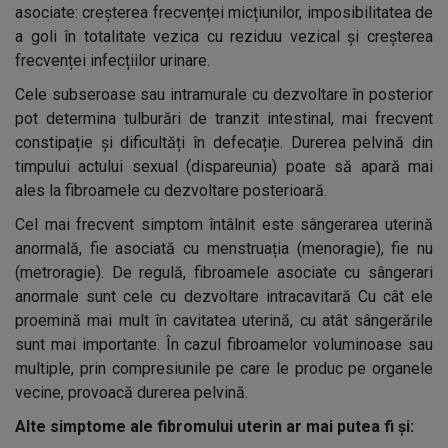
asociate: creșterea frecvenței micțiunilor, imposibilitatea de
a goli în totalitate vezica cu reziduu vezical și creșterea
frecvenței infecțiilor urinare.
Cele subseroase sau intramurale cu dezvoltare în posterior
pot determina tulburări de tranzit intestinal, mai frecvent
constipație și dificultăți în defecație. Durerea pelvină din
timpului actului sexual (dispareunia) poate să apară mai
ales la fibroamele cu dezvoltare posterioară.
Cel mai frecvent simptom întâlnit este sângerarea uterină
anormală, fie asociată cu menstruația (menoragie), fie nu
(metroragie). De regulă, fibroamele asociate cu sângerari
anormale sunt cele cu dezvoltare intracavitară Cu cât ele
proemină mai mult în cavitatea uterină, cu atât sângerările
sunt mai importante. În cazul fibroamelor voluminoase sau
multiple, prin compresiunile pe care le produc pe organele
vecine, provoacă durerea pelvină.
Alte simptome ale fibromului uterin ar mai putea fi și: