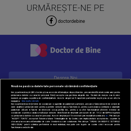
URMĂREȘTE-NE PE
doctordebine
Despre Noi
Nouă ne pasă ca datele tale personale să rămână confidențiale
Noi și partenerii noștri
201
stocăm și/sau accesăm informații pe dispozitivul dvs., precum identificatorii cookie unici pentru
prelucrarea datelor cu caracter personal. Puteți accepta sau gestiona alegerile dvs. făcând clic mai jos sau în orice
Contact
moment, pe pagina cu politica de confidențialitate. Aceste alegeri vor fi raportate partenerilor noștri și nu vă vor afecta
navigarea.
Mai multe detalii
Noi si partenerii nostri (retelele de socializare si agentiile de publicitate partenere, precum si furnizorii nostri de servicii de
date analitice) prelucram date pentru a permite website-ului sa functioneze, pentru a personaliza continutul si anunturile
publicitare afisate in functie de interesele si/sau profilul dvs., pentru a va oferi functionalitati aferente retelelor de
socializare si pentru a analiza traficul pe website. Beneficiati de drepturile prevazute de art. 15-22 din GDPR in legatura
Politica de cookie
cu prelucrarea datelor cu caracter personal. Aceste drepturi pot fi exercitate prin modalitatea indicata
aici
. Prin click pe
“ACCEPT TOATE”, acceptati folosirea tuturor Tehnologiilor de tip Cookie, care implica inclusiv acceptul dvs. cu privire la
stocarea/accesarea informatiilor de catre Vendor-ii cu care colaboram. Prin click pe “VREAU SA MODIFIC SETARILE
INDIVIDUAL” puteti schimba preferintele in mod individual, mai putin cele legate de cookie strict necesare pentru
functionarea website-ului.