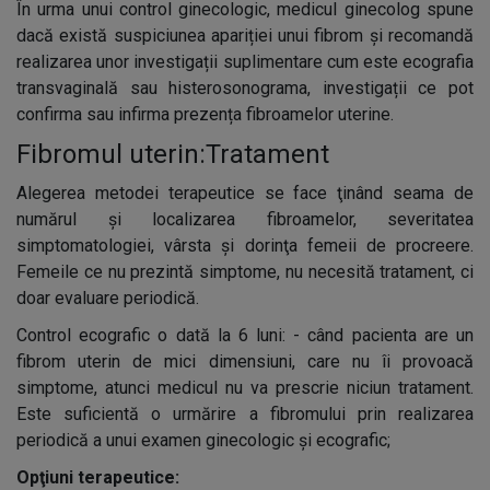
În urma unui control ginecologic, medicul ginecolog spune
dacă există suspiciunea apariției unui fibrom și recomandă
realizarea unor investigații suplimentare cum este ecografia
transvaginală sau histerosonograma, investigații ce pot
confirma sau infirma prezența fibroamelor uterine.
Fibromul uterin:Tratament
Alegerea metodei terapeutice se face ţinând seama de
numărul și localizarea fibroamelor, severitatea
simptomatologiei, vârsta și dorinţa femeii de procreere.
Femeile ce nu prezintă simptome, nu necesită tratament, ci
doar evaluare periodică.
Control ecografic o dată la 6 luni: - când pacienta are un
fibrom uterin de mici dimensiuni, care nu îi provoacă
simptome, atunci medicul nu va prescrie niciun tratament.
Este suficientă o urmărire a fibromului prin realizarea
periodică a unui examen ginecologic și ecografic;
Opţiuni terapeutice: