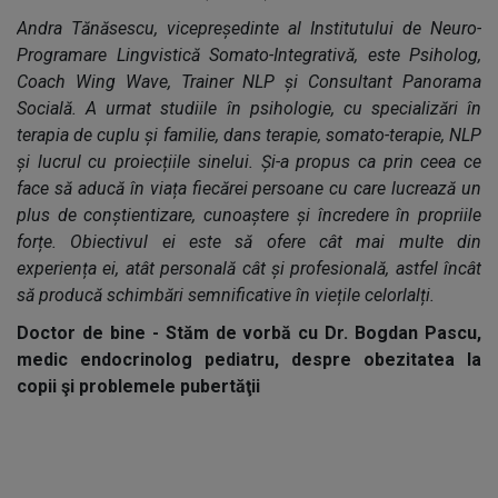
Andra Tănăsescu, vicepreședinte al Institutului de Neuro-
Programare Lingvistică Somato-Integrativă, este Psiholog,
Coach Wing Wave, Trainer NLP și Consultant Panorama
Socială. A urmat studiile în psihologie, cu specializări în
terapia de cuplu și familie, dans terapie, somato-terapie, NLP
și lucrul cu proiecțiile sinelui. Și-a propus ca prin ceea ce
face să aducă în viața fiecărei persoane cu care lucrează un
plus de conștientizare, cunoaștere și încredere în propriile
forțe. Obiectivul ei este să ofere cât mai multe din
experiența ei, atât personală cât și profesională, astfel încât
să producă schimbări semnificative în viețile celorlalți.
Doctor de bine - Stăm de vorbă cu Dr. Bogdan Pascu,
medic endocrinolog pediatru, despre obezitatea la
copii şi problemele pubertăţii