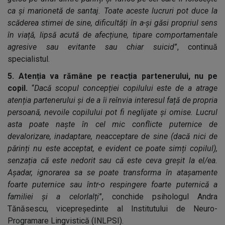
ca și marionetă de santaj. Toate aceste lucruri pot duce la
scăderea stimei de sine, dificultăți în a-și găsi propriul sens
în viață, lipsă acută de afecțiune, tipare comportamentale
agresive sau evitante sau chiar suicid
”, continuă
specialistul.
5. Atenția va rămâne pe reacția partenerului, nu pe
copil.
“
Dacă scopul concepției copilului este de a atrage
atenția partenerului și de a îi reînvia interesul față de propria
persoană, nevoile copilului pot fi neglijate și omise. Lucrul
asta poate naște în cel mic conflicte puternice de
devalorizare, inadaptare, neacceptare de sine (dacă nici de
părinți nu este acceptat, e evident ce poate simți copilul),
senzația că este nedorit sau că este ceva greșit la el/ea.
Așadar, ignorarea sa se poate transforma în atașamente
foarte puternice sau într-o respingere foarte puternică a
familiei și a celorlalți
”, conchide psihologul Andra
Tănăsescu, vicepreședinte al Institutului de Neuro-
Programare Lingvistică (INLPSI).