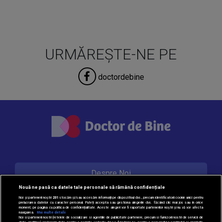
URMĂREȘTE-NE PE
doctordebine
Despre Noi
Nouă ne pasă ca datele tale personale să rămână confidențiale
Noi și partenerii noștri
201
stocăm și/sau accesăm informații pe dispozitivul dvs., precum identificatorii cookie unici pentru
prelucrarea datelor cu caracter personal. Puteți accepta sau gestiona alegerile dvs. făcând clic mai jos sau în orice
Contact
moment, pe pagina cu politica de confidențialitate. Aceste alegeri vor fi raportate partenerilor noștri și nu vă vor afecta
navigarea.
Mai multe detalii
Noi si partenerii nostri (retelele de socializare si agentiile de publicitate partenere, precum si furnizorii nostri de servicii de