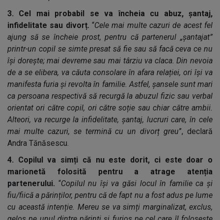
3. Cel mai probabil se va încheia cu abuz, șantaj,
infidelitate sau divorț.
“
Cele mai multe cazuri de acest fel
ajung să se încheie prost, pentru că partenerul „șantajat”
printr-un copil se simte presat să fie sau să facă ceva ce nu
își dorește; mai devreme sau mai târziu va claca. Din nevoia
de a se elibera, va căuta consolare în afara relației, ori își va
manifesta furia și revolta în familie. Astfel, șansele sunt mari
ca persoana respectivă să recurgă la abuzul fizic sau verbal
orientat ori către copil, ori către soție sau chiar către ambii.
Alteori, va recurge la infidelitate, șantaj, lucruri care, în cele
mai multe cazuri, se termină cu un divorț greu
”, declară
Andra Tănăsescu.
4. Copilul va simți că nu este dorit, ci este doar o
marionetă folosită pentru a atrage atenția
partenerului.
“
Copilul nu își va găsi locul în familie ca și
fiu/fiică a părinților, pentru că de fapt nu a fost adus pe lume
cu această intenție. Mereu se va simți marginalizat, exclus,
gelos pe unul dintre părinți și furios pe cel care îl folosește