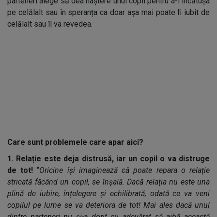
parteneri alege să dea naștere unui copil pentru a-l încătușa
pe celălalt sau în speranța ca doar așa mai poate fi iubit de
celălalt sau îl va revedea.
Care sunt problemele care apar aici?
1. Relație este deja distrusă, iar un copil o va distruge
de tot!
“
Oricine își imaginează că poate repara o relație
stricată făcând un copil, se înșală. Dacă relația nu este una
plină de iubire, înțelegere și echilibrată, odată ce va veni
copilul pe lume se va deteriora de tot! Mai ales dacă unul
dintre parteneri nu și-a dorit cu adevărat să aibă această