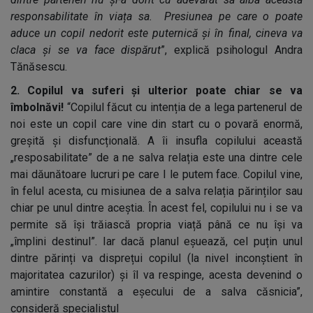
responsabilitate în viața sa. Presiunea pe care o poate
aduce un copil nedorit este puternică și în final, cineva va
claca și se va face dispărut
”, explică psihologul Andra
Tănăsescu.
2. Copilul va suferi și ulterior poate chiar se va
îmbolnăvi!
“Copilul făcut cu intenția de a lega partenerul de
noi este un copil care vine din start cu o povară enormă,
greșită și disfuncțională. A îi insufla copilului această
„resposabilitate” de a ne salva relația este una dintre cele
mai dăunătoare lucruri pe care I le putem face. Copilul vine,
în felul acesta, cu misiunea de a salva relația părinților sau
chiar pe unul dintre aceștia. În acest fel, copilului nu i se va
permite să își trăiască propria viață până ce nu își va
„împlini destinul”. Iar dacă planul eșuează, cel puțin unul
dintre părinți va disprețui copilul (la nivel inconștient în
majoritatea cazurilor) și îl va respinge, acesta devenind o
amintire constantă a eșecului de a salva căsnicia”,
consideră specialistul