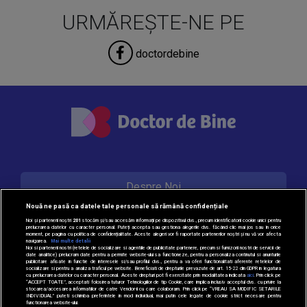
URMĂREȘTE-NE PE
doctordebine
Despre Noi
Nouă ne pasă ca datele tale personale să rămână confidențiale
Noi și partenerii noștri
201
stocăm și/sau accesăm informații pe dispozitivul dvs., precum identificatorii cookie unici pentru
prelucrarea datelor cu caracter personal. Puteți accepta sau gestiona alegerile dvs. făcând clic mai jos sau în orice
Contact
moment, pe pagina cu politica de confidențialitate. Aceste alegeri vor fi raportate partenerilor noștri și nu vă vor afecta
navigarea.
Mai multe detalii
Noi si partenerii nostri (retelele de socializare si agentiile de publicitate partenere, precum si furnizorii nostri de servicii de
date analitice) prelucram date pentru a permite website-ului sa functioneze, pentru a personaliza continutul si anunturile
publicitare afisate in functie de interesele si/sau profilul dvs., pentru a va oferi functionalitati aferente retelelor de
socializare si pentru a analiza traficul pe website. Beneficiati de drepturile prevazute de art. 15-22 din GDPR in legatura
Politica de cookie
cu prelucrarea datelor cu caracter personal. Aceste drepturi pot fi exercitate prin modalitatea indicata
aici
. Prin click pe
“ACCEPT TOATE”, acceptati folosirea tuturor Tehnologiilor de tip Cookie, care implica inclusiv acceptul dvs. cu privire la
stocarea/accesarea informatiilor de catre Vendor-ii cu care colaboram. Prin click pe “VREAU SA MODIFIC SETARILE
INDIVIDUAL” puteti schimba preferintele in mod individual, mai putin cele legate de cookie strict necesare pentru
functionarea website-ului.