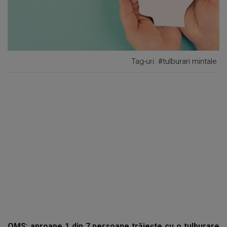
Tag-uri:
#tulburari mintale
OMS: aproape 1 din 7 persoane trăiește cu o tulburare