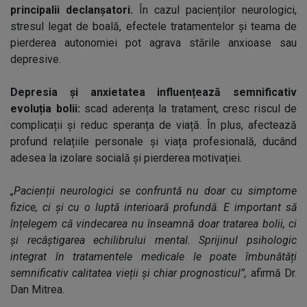
principalii declanșatori.
În cazul pacienților neurologici,
stresul legat de boală, efectele tratamentelor și teama de
pierderea autonomiei pot agrava stările anxioase sau
depresive.
Depresia și anxietatea influențează semnificativ
evoluția bolii:
scad aderența la tratament, cresc riscul de
complicații și reduc speranța de viață. În plus, afectează
profund relațiile personale și viața profesională, ducând
adesea la izolare socială și pierderea motivației.
„Pacienții neurologici se confruntă nu doar cu simptome
fizice, ci și cu o luptă interioară profundă. E important să
înțelegem că vindecarea nu înseamnă doar tratarea bolii, ci
și recâștigarea echilibrului mental. Sprijinul psihologic
integrat în tratamentele medicale le poate îmbunătăți
semnificativ calitatea vieții și chiar prognosticul”,
afirmă Dr.
Dan Mitrea.