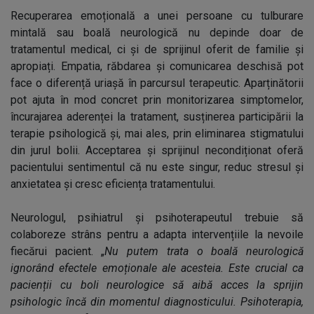
Recuperarea emoțională a unei persoane cu tulburare
mintală sau boală neurologică nu depinde doar de
tratamentul medical, ci și de sprijinul oferit de familie și
apropiați. Empatia, răbdarea și comunicarea deschisă pot
face o diferență uriașă în parcursul terapeutic. Aparținătorii
pot ajuta în mod concret prin monitorizarea simptomelor,
încurajarea aderenței la tratament, susținerea participării la
terapie psihologică și, mai ales, prin eliminarea stigmatului
din jurul bolii. Acceptarea și sprijinul necondiționat oferă
pacientului sentimentul că nu este singur, reduc stresul și
anxietatea și cresc eficiența tratamentului.
Neurologul, psihiatrul și psihoterapeutul trebuie să
colaboreze strâns pentru a adapta intervențiile la nevoile
fiecărui pacient. „
Nu putem trata o boală neurologică
ignorând efectele emoționale ale acesteia. Este crucial ca
pacienții cu boli neurologice să aibă acces la sprijin
psihologic încă din momentul diagnosticului. Psihoterapia,