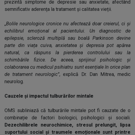
prezintă simptome de depresie sau anxietate, afectând
semnificativ aderența la tratament și calitatea vieții.
„Bolile neurologice cronice nu afectează doar creierul, ci și
echilibrul emoțional al pacientului. Un diagnostic de
epilepsie, scleroză multiplă sau boală Parkinson devine
parte din viața cuiva, anxietatea și depresia pot apărea
natural, ca răspuns la pierderea controlului sau la
schimbările fizice. De aceea, sprijinul psihologic și
colaborarea cu medicul psihiatru sunt esențiale în orice plan
de tratament neurologic”
, explică Dr. Dan Mitrea, medic
neurolog.
Cauzele și impactul tulburărilor mintale
OMS subliniază că tulburările mintale pot fi cauzate de o
combinație de factori biologici, psihologici și sociali.
Dezechilibrele neurochimice, stresul prelungit, lipsa
suportului social și traumele emoționale sunt printre