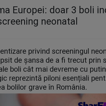
a Europei: doar 3 boli in
screening neonatal
entizare privind screeningul neon
lipsit de șansa de a fi trecut prin
ale boli cât mai devreme cu putin
ic reprezintă piloni esențiali pen
ea bolilor grave în România.