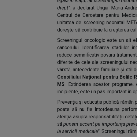
egală în viață, iar screening-ul neona
drept"
, a declarat Ungur Maria Andre
Centrul de Cercetare pentru Medic
unitatea de screening neonatal MET
dorește să contribuie la creșterea calit
Screeningul oncologic este un alt el
cancerului. Identificarea stadiilor 
reduce semnificativ povara tratamente
diferite de cele ale screeningului neo
vârstă, antecedente familiale și stil 
Consiliului Național pentru Bolile
MS
. Extinderea acestor programe, 
incipiente, este un pas important în 
Prevenția și educația publică rămân p
poate să nu fie întotdeauna perfor
atenția asupra responsabilității cetăț
să punem accent pe importanța prevenți
la servicii medicale"
. Screeningul răm