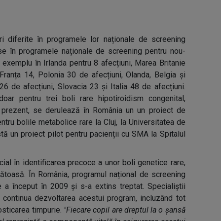
ri diferite în programele lor naționale de screening
use în programele naționale de screening pentru nou-
e exemplu în Irlanda pentru 8 afecțiuni, Marea Britanie
 Franța 14, Polonia 30 de afecțiuni, Olanda, Belgia și
6 de afecțiuni, Slovacia 23 și Italia 48 de afecțiuni.
ar pentru trei boli rare hipotiroidism congenital,
În prezent, se derulează în România un un proiect de
tru bolile metabolice rare la Cluj, la Universitatea de
tă un proiect pilot pentru pacienții cu SMA la Spitalul
ial în identificarea precoce a unor boli genetice rare,
nătoasă. În România, programul național de screening
e a început în 2009 și s-a extins treptat. Specialiștii
a continua dezvoltarea acestui program, incluzând tot
osticarea timpurie.
"Fiecare copil are dreptul la o șansă