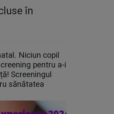
cluse în
atal. Niciun copil
 screening pentru a-i
ță! Screeningul
tru sănătatea