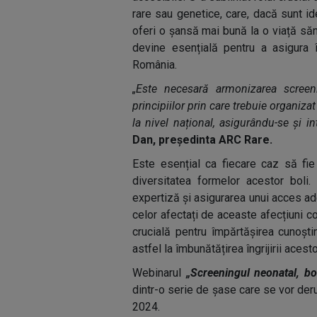
rare sau genetice, care, dacă sunt ide
oferi o șansă mai bună la o viață săn
devine esențială pentru a asigura 
România.
„Este necesară armonizarea screeni
principiilor prin care trebuie organiz
la nivel național, asigurându-se și in
Dan, președinta ARC Rare.
Este esențial ca fiecare caz să fie 
diversitatea formelor acestor boli.
expertiză și asigurarea unui acces ade
celor afectați de aceaste afecțiuni c
crucială pentru împărtășirea cunoștin
astfel la îmbunătățirea îngrijirii acesto
Webinarul
„Screeningul neonatal, bo
dintr-o serie de șase care se vor der
2024.