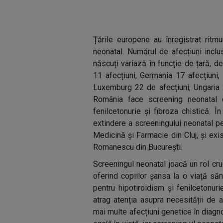
Țările europene au înregistrat ritmu
neonatal. Numărul de afecțiuni incl
născuți variază în funcție de țară, d
11 afecțiuni, Germania 17 afecțiuni,
Luxemburg 22 de afecțiuni, Ungaria 2
România face screening neonatal do
fenilcetonurie și fibroza chistică. 
extindere a screeningului neonatal pen
Medicină și Farmacie din Cluj, și exis
Romanescu din București.
Screeningul neonatal joacă un rol cruc
oferind copiilor șansa la o viață să
pentru hipotiroidism și fenilcetonuri
atrag atenția asupra necesității de 
mai multe afecțiuni genetice în diagn