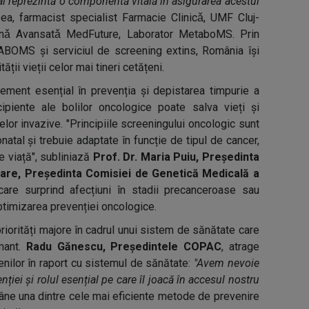
tal reprezintă o componentă vitală în asigurarea acestui
ea, farmacist specialist Farmacie Clinicǎ, UMF Cluj-
inǎ Avansatǎ MedFuture, Laborator MetaboMS. Prin
ABOMS și serviciul de screening extins, România își
ății vieții celor mai tineri cetățeni.
ement esențial în prevenția și depistarea timpurie a
incipiente ale bolilor oncologice poate salva vieți și
lor invazive. "Principiile screeningului oncologic sunt
natal și trebuie adaptate în funcție de tipul de cancer,
de viață", subliniază
Prof. Dr. Maria Puiu, Președinta
 Rare, Președinta Comisiei de Genetică Medicală a
care surprind afecțiuni în stadii precanceroase sau
optimizarea prevenției oncologice.
riorități majore în cadrul unui sistem de sănătate care
mant.
Radu Gănescu, Președintele COPAC
, atrage
enilor în raport cu sistemul de sănătate:
"Avem nevoie
ei și rolul esențial pe care îl joacă în accesul nostru
âne una dintre cele mai eficiente metode de prevenire