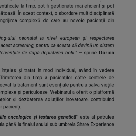
ntificate la timp, pot fi gestionate mai eficient și pot
ătoasă. În acest context, o abordare multidisciplinară
îngrijirea complexă de care au nevoie pacienții din
ng-ului neonatal la nivel european și respectarea
at acest screening, pentru ca acesta să devină un sistem
tervențiile de după depistarea bolii.”
– spune
Dorica
înțeles și tratat în mod individual, având în vedere
 Trimiterea din timp a pacienților către centrele de
cvat la tratament sunt esențiale pentru a salva viețile
omplexe și periculoase. Webinarul a oferit o platformă
țelor și dezbaterea soluțiilor inovatoare, contribuind
r pacienți.
lile oncologice și testarea genetică
” este al patrulea
ula până la finalul anului sub umbrela Share Experience