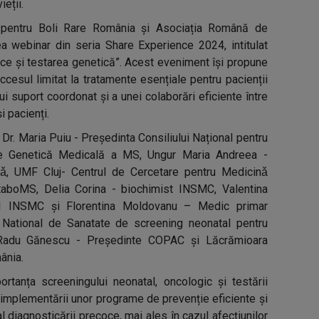
ieții.
ă pentru Boli Rare România și Asociația Română de
a webinar din seria Share Experience 2024, intitulat
ice și testarea genetică”. Acest eveniment își propune
cesul limitat la tratamente esențiale pentru pacienții
i suport coordonat și a unei colaborări eficiente între
i pacienți.
. Dr. Maria Puiu - Președinta Consiliului Național pentru
de Genetică Medicală a MS, Ungur Maria Andreea -
icǎ, UMF Cluj- Centrul de Cercetare pentru Medicinǎ
aboMS, Delia Corina - biochimist INSMC, Valentina
I INSMC și Florentina Moldovanu – Medic primar
l National de Sanatate de screening neonatal pentru
, Radu Gănescu - Președinte COPAC și Lăcrămioara
ânia.
ortanța screeningului neonatal, oncologic și testării
 implementării unor programe de prevenție eficiente și
 al diagnosticării precoce, mai ales în cazul afecțiunilor