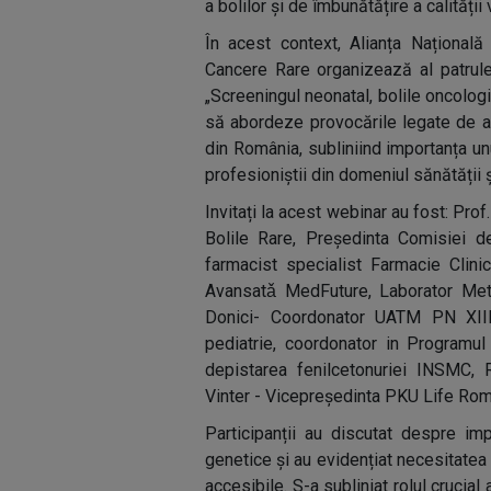
a bolilor și de îmbunătățire a calității v
În acest context, Alianța Național
Cancere Rare organizează al patrule
„Screeningul neonatal, bolile oncolog
să abordeze provocările legate de ac
din România, subliniind importanța unu
profesioniștii din domeniul sănătății ș
Invitați la acest webinar au fost: Prof
Bolile Rare, Președinta Comisiei 
farmacist specialist Farmacie Clin
Avansatǎ MedFuture, Laborator Met
Donici- Coordonator UATM PN XII
pediatrie, coordonator in Programu
depistarea fenilcetonuriei INSMC
Vinter - Vicepreședinta PKU Life Rom
Participanții au discutat despre imp
genetice și au evidențiat necesitatea
accesibile. S-a subliniat rolul crucial