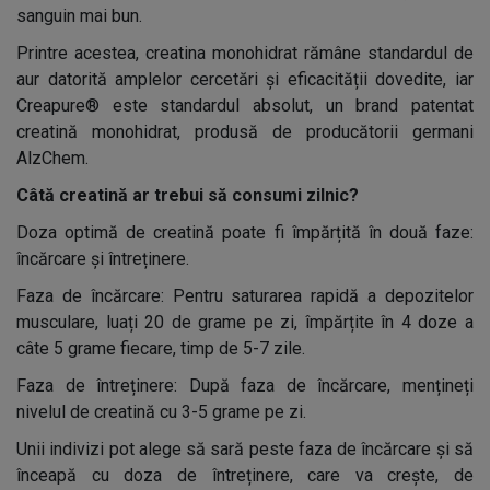
sanguin mai bun.
Printre acestea, creatina monohidrat rămâne standardul de
aur datorită amplelor cercetări și eficacității dovedite, iar
Creapure® este standardul absolut, un brand patentat
creatină monohidrat, produsă de producătorii germani
AlzChem.
Câtă creatină ar trebui să consumi zilnic?
Doza optimă de creatină poate fi împărțită în două faze:
încărcare și întreținere.
Faza de încărcare: Pentru saturarea rapidă a depozitelor
musculare, luați 20 de grame pe zi, împărțite în 4 doze a
câte 5 grame fiecare, timp de 5-7 zile.
Faza de întreținere: După faza de încărcare, mențineți
nivelul de creatină cu 3-5 grame pe zi.
Unii indivizi pot alege să sară peste faza de încărcare și să
înceapă cu doza de întreținere, care va crește, de