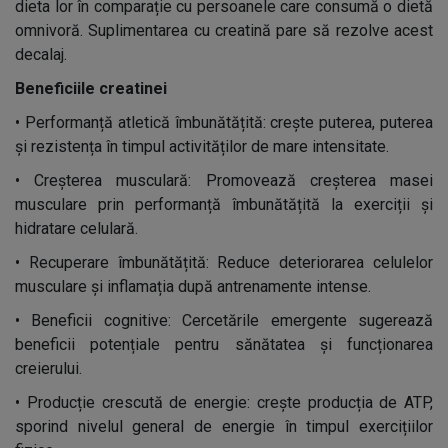
dieta lor în comparație cu persoanele care consumă o dietă
omnivoră. Suplimentarea cu creatină pare să rezolve acest
decalaj.
Beneficiile creatinei
•
Performanță atletică îmbunătățită: crește puterea, puterea
și rezistența în timpul activităților de mare intensitate.
•
Creșterea musculară: Promovează creșterea masei
musculare prin performanță îmbunătățită la exerciții și
hidratare celulară.
•
Recuperare îmbunătățită: Reduce deteriorarea celulelor
musculare și inflamația după antrenamente intense.
•
Beneficii cognitive: Cercetările emergente sugerează
beneficii potențiale pentru sănătatea și funcționarea
creierului.
•
Producție crescută de energie: crește producția de ATP,
sporind nivelul general de energie în timpul exercițiilor