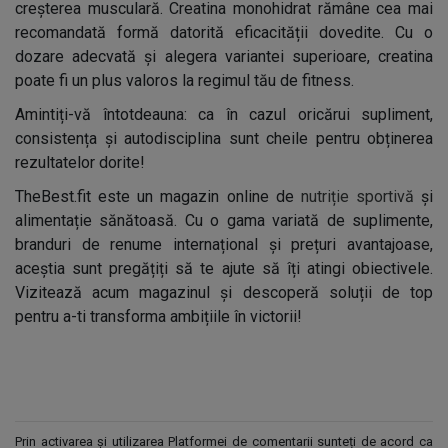
creșterea musculară. Creatina monohidrat rămâne cea mai
recomandată formă datorită eficacității dovedite. Cu o
dozare adecvată și alegera variantei superioare, creatina
poate fi un plus valoros la regimul tău de fitness.
Amintiți-vă întotdeauna: ca în cazul oricărui supliment,
consistența și autodisciplina sunt cheile pentru obținerea
rezultatelor dorite!
TheBest.fit este un magazin online de
nutriție sportivă
și
alimentație sănătoasă. Cu o gama variată de suplimente,
branduri de renume internațional și prețuri avantajoase,
aceștia sunt pregățiți să te ajute să îți atingi obiectivele.
Vizitează acum magazinul și descoperă soluții de top
pentru a-ti transforma ambițiile în victorii!
Prin activarea și utilizarea Platformei de comentarii sunteți de acord ca