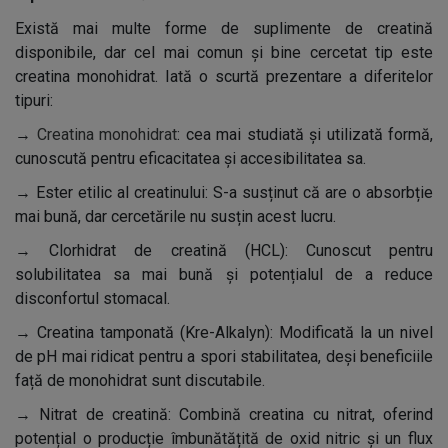
Există mai multe forme de suplimente de creatină
disponibile, dar cel mai comun și bine cercetat tip este
creatina monohidrat. Iată o scurtă prezentare a diferitelor
tipuri:
→
Creatina monohidrat
: cea mai studiată și utilizată formă,
cunoscută pentru eficacitatea și accesibilitatea sa.
→
Ester etilic al creatinului: S-a susținut că are o absorbție
mai bună, dar cercetările nu susțin acest lucru.
→
Clorhidrat de creatină (HCL): Cunoscut pentru
solubilitatea sa mai bună și potențialul de a reduce
disconfortul stomacal.
→
Creatina tamponată (Kre-Alkalyn): Modificată la un nivel
de pH mai ridicat pentru a spori stabilitatea, deși beneficiile
față de monohidrat sunt discutabile.
→
Nitrat de creatină: Combină creatina cu nitrat, oferind
potențial o producție îmbunătățită de oxid nitric și un flux