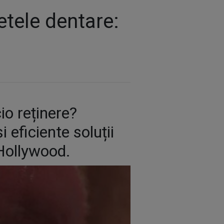
țetele dentare:
io reținere?
 eficiente soluții
 Hollywood.