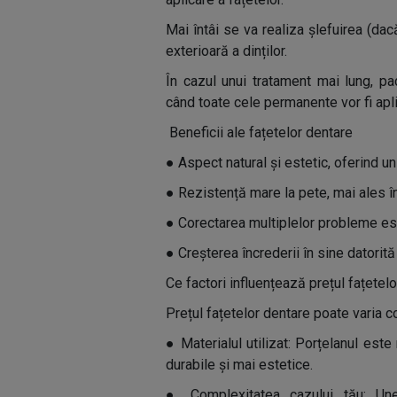
Mai întâi se va realiza șlefuirea (dac
exterioară a dinților.
În cazul unui tratament mai lung, p
când toate cele permanente vor fi apli
Beneficii ale fațetelor dentare
●
Aspect natural și estetic, oferind 
●
Rezistență mare la pete, mai ales în
●
Corectarea multiplelor probleme este
●
Creșterea încrederii în sine datorită
Ce factori influențează prețul fațetel
Prețul fațetelor dentare poate varia co
●
Materialul utilizat: Porțelanul es
durabile și mai estetice.
●
Complexitatea cazului tău: Un