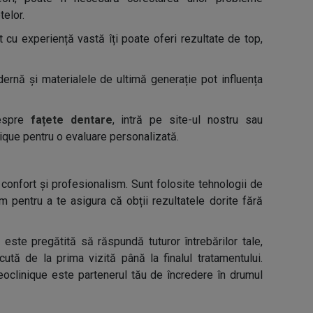
telor.
 cu experiență vastă îți poate oferi rezultate de top,
ernă și materialele de ultimă generație pot influența
despre
fațete dentare
, intră pe site-ul nostru sau
ique pentru o evaluare personalizată.
confort și profesionalism. Sunt folosite tehnologii de
m pentru a te asigura că obții rezultatele dorite fără
 este pregătită să răspundă tuturor întrebărilor tale,
ută de la prima vizită până la finalul tratamentului.
Neoclinique este partenerul tău de încredere în drumul