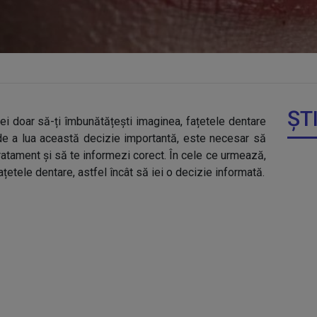
ȘT
rei doar să-ți îmbunătățești imaginea, fațetele dentare
e de a lua această decizie importantă, este necesar să
ratament și să te informezi corect. În cele ce urmează,
fațetele dentare, astfel încât să iei o decizie informată.