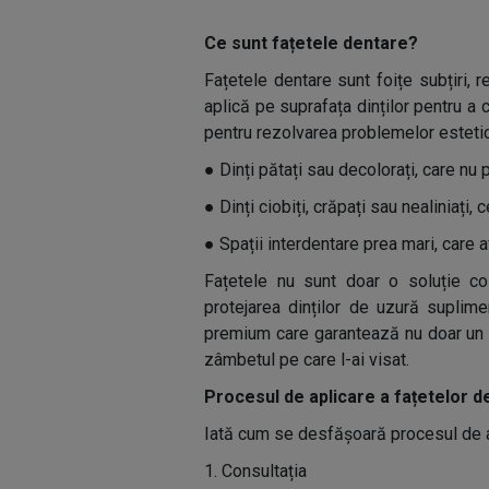
Ce sunt fațetele dentare?
Fațetele dentare sunt foițe subțiri, 
aplică pe suprafața dinților pentru a 
pentru rezolvarea problemelor esteti
●
Dinți pătați sau decolorați, care nu po
●
Dinți ciobiți, crăpați sau nealiniați
●
Spații interdentare prea mari, care
Fațetele nu sunt doar o soluție cos
protejarea dinților de uzură suplim
premium care garantează nu doar un asp
zâmbetul pe care l-ai visat.
Procesul de aplicare a fațetelor d
Iată cum se desfășoară procesul de ap
1. Consultația