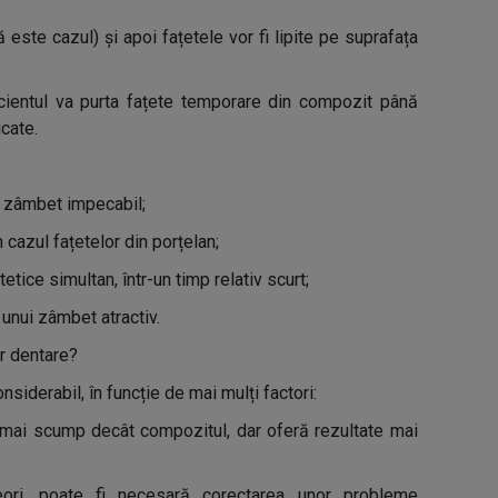
ă este cazul) și apoi fațetele vor fi lipite pe suprafața
acientul va purta fațete temporare din compozit până
cate.
un zâmbet impecabil;
 cazul fațetelor din porțelan;
tice simultan, într-un timp relativ scurt;
 unui zâmbet atractiv.
or dentare?
nsiderabil, în funcție de mai mulți factori:
te mai scump decât compozitul, dar oferă rezultate mai
eori, poate fi necesară corectarea unor probleme