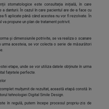
nții stomatologice este consultația inițială, în care
a danturii. În cazul în care pacientul are de-a face cu
ea fi aplicate până când acestea nu vor fi rezolvate. În
l va propune un plan de tratament potrivit.
orma și dimensiunile potrivite, se va realiza o scanare
 În urma acesteia, se vor colecta o serie de măsurători
e.
ei etape, unde se vor utiliza datele obținute în urma
ital fațetele perfecte.
elor
i complet mulțumit de rezultat, această etapă constă în
torul tehnologiei Digital Smile Design.
ste în regulă, putem începe procesul propriu-zis de