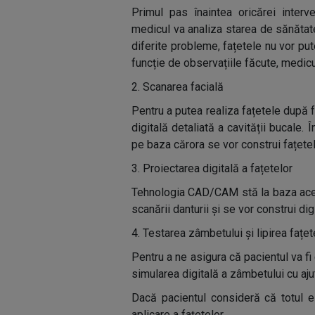
Primul pas înaintea oricărei interve
medicul va analiza starea de sănătate 
diferite probleme, fațetele nu vor put
funcție de observațiile făcute, medicu
2. Scanarea facială
Pentru a putea realiza fațetele după f
digitală detaliată a cavității bucale.
pe baza cărora se vor construi fațetel
3. Proiectarea digitală a fațetelor
Tehnologia CAD/CAM stă la baza acest
scanării danturii și se vor construi dig
4. Testarea zâmbetului și lipirea fațet
Pentru a ne asigura că pacientul va f
simularea digitală a zâmbetului cu aju
Dacă pacientul consideră că totul e
aplicare a fațetelor.