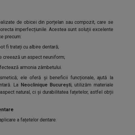
realizate de obicei din porțelan sau compozit, care se
corecta imperfecțiunile. Acestea sunt soluții excelente
ce precum:
t fi tratați cu albire dentară;
, ce creează un aspect neuniform;
 afectează armonia zâmbetului.
metică; ele oferă și beneficii funcționale, ajută la
entară. La
Neoclinique București
, utilizăm materiale
ect natural, ci și durabilitatea fațetelor, astfel obții
entare
licare a fațetelor dentare.