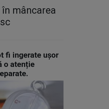
a în mâncarea
isc
 fi ingerate ușor
ă o atenție
reparate.