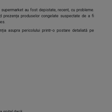
 supermarket au fost depistate, recent, cu probleme.
nd prezența produselor congelate suspectate de a fi
nes.
ția asupra pericolului printr-o postare detaliată pe
la spital dacă: