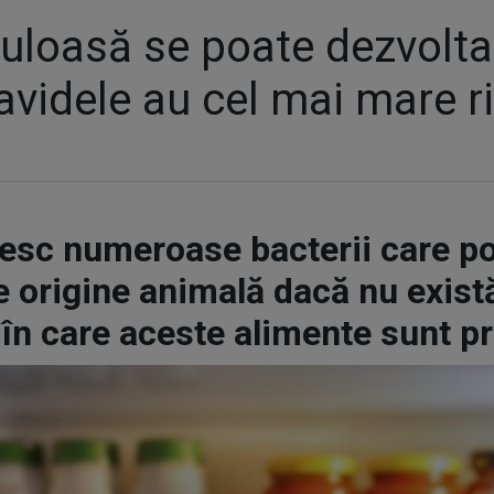
culoasă se poate dezvolt
ravidele au cel mai mare r
esc numeroase bacterii care pot
e origine animală dacă nu exist
în care aceste alimente sunt p