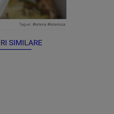
Tag-uri:
#listeria
#listerioza
IRI SIMILARE