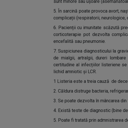
sunt minore sau ușoare (asemănătoare g
5. În sarcină poate provoca avort, na
complicații (respiratorii, neurologice,
6. Pacienții cu imunitate scăzută pre
corticoterapie pot dezvolta complic
encefalită sau pneumonie.
7. Suspiciunea diagnosticului la gravi
de mialgii, artralgii, dureri lombar
certitudine al infecțiilor listeriene 
lichid amniotic și LCR.
1 Listeria este a treia cauză de dece
2. Căldura distruge bacteria, refrigera
3. Se poate dezvolta în mâncarea din f
4. Există teste de diagnostic (bine de
5. Poate fi tratată prin admnistrarea d