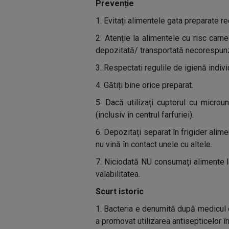
Prevenție
1. Evitați alimentele gata preparate rec
2. Atenție la alimentele cu risc carne
depozitată/ transportată necorespunzăt
3. Respectati regulile de igienă indivi
4. Gătiți bine orice preparat.
5. Dacă utilizați cuptorul cu micro
(inclusiv în centrul farfuriei).
6. Depozitați separat în frigider alim
nu vină în contact unele cu altele.
7. Niciodată NU consumați alimente l
valabilitatea.
Scurt istoric
1. Bacteria e denumită după medicul 
a promovat utilizarea antisepticelor în