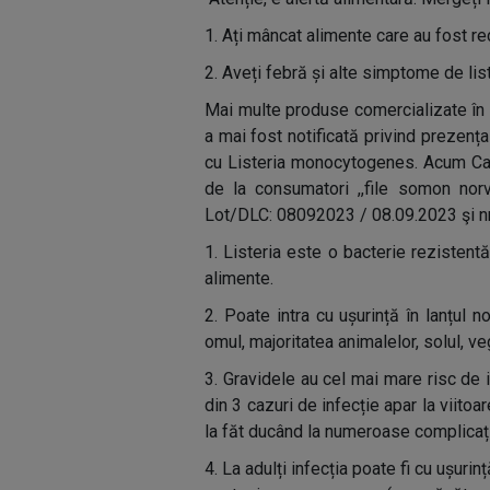
1. Ați mâncat alimente care au fost r
2. Aveți febră și alte simptome de lis
Mai multe produse comercializate în
a mai fost notificată privind prezen
cu Listeria monocytogenes. Acum Car
de la consumatori ,,file somon norv
Lot/DLC: 08092023 / 08.09.2023 şi n
1. Listeria este o bacterie rezistent
alimente.
2. Poate intra cu ușurință în lanțul 
omul, majoritatea animalelor, solul, veg
3. Gravidele au cel mai mare risc de i
din 3 cazuri de infecție apar la viito
la făt ducând la numeroase complicații
4. La adulți infecția poate fi cu ușur