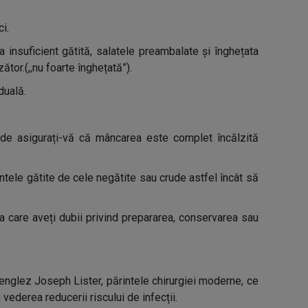
i.
a insuficient gătită, salatele preambalate și înghețata
or.(,,nu foarte înghețată”).
duală.
unde asigurați-vă că mâncarea este complet încălzită
entele gătite de cele negătite sau crude astfel încât să
a care aveți dubii privind prepararea, conservarea sau
englez Joseph Lister, părintele chirurgiei moderne, ce
 vederea reducerii riscului de infecții.