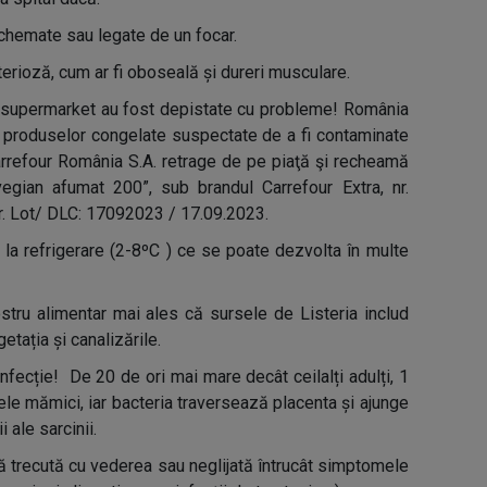
echemate sau legate de un focar.
terioză, cum ar fi oboseală și dureri musculare.
 supermarket au fost depistate cu probleme! România
ța produselor congelate suspectate de a fi contaminate
refour România S.A. retrage de pe piaţă şi recheamă
egian afumat 200”, sub brandul Carrefour Extra, nr.
r. Lot/ DLC: 17092023 / 17.09.2023.
ă la refrigerare (2-8ºC ) ce se poate dezvolta în multe
nostru alimentar mai ales că sursele de Listeria includ
etația și canalizările.
nfecție! De 20 de ori mai mare decât ceilalți adulți, 1
arele mămici, iar bacteria traversează placenta și ajunge
 ale sarcinii.
ință trecută cu vederea sau neglijată întrucât simptomele