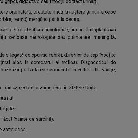
ripei, digestive sau infecții de tract urinar).
ștere prematură, greutate mică la naștere și numeroase
 orbire, retard) mergând până la deces.
cum cei cu afecțiuni oncologice, cei cu transplant sau
ații serioase neurologice sau pulmonare: meningită,
de e legată de apariția febrei, durerilor de cap însoțite
e (mai ales în semestrul al treilea). Diagnosticul de
se bazează pe izolarea germenului în cultura din sânge,
s din cauza bolior alimentare în Statele Unite.
rea nu!
rigider.
 făcut înainte de sarcină).
e antibiotice.