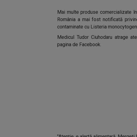
Mai multe produse comercializate în
România a mai fost notificată privi
contaminate cu Listeria monocytoge
Medicul Tudor Ciuhodaru atrage aten
pagina de Facebook.
"Atenție, e alertă alimentară. Mergeți 