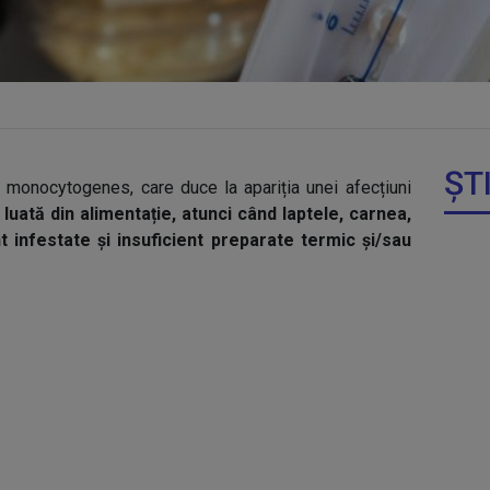
ȘT
a monocytogenes, care duce la apariția unei afecțiuni
 luată din alimentație, atunci când laptele, carnea,
 infestate și insuficient preparate termic și/sau