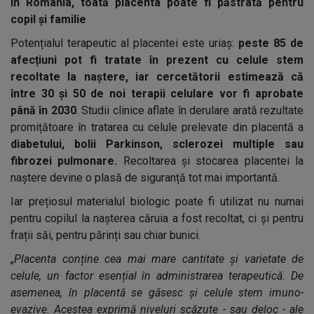
În România, toată placenta poate fi păstrată pentru
copil și familie
Potențialul terapeutic al placentei este uriaș:
peste 85 de
afecțiuni pot fi tratate în prezent cu celule stem
recoltate la naștere, iar cercetătorii estimează că
între 30 și 50 de noi terapii celulare vor fi aprobate
până în 2030
. Studii clinice aflate în derulare arată rezultate
promițătoare în tratarea cu celule prelevate din placentă a
diabetului, bolii Parkinson, sclerozei multiple sau
fibrozei pulmonare.
Recoltarea și stocarea placentei la
naștere devine o plasă de siguranță tot mai importantă.
Iar prețiosul materialul biologic poate fi utilizat nu numai
pentru copilul la nașterea căruia a fost recoltat, ci și pentru
frații săi, pentru părinți sau chiar bunici.
„Placenta conține cea mai mare cantitate și varietate de
celule, un factor esențial în administrarea terapeutică. De
asemenea, în placentă se găsesc și celule stem imuno-
evazive. Acestea exprimă niveluri scăzute - sau deloc - ale