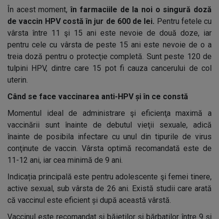
În acest moment,
în farmaciile de la noi o singură doză
de vaccin HPV costă în jur de 600 de lei.
Pentru fetele cu
vârsta între 11 şi 15 ani este nevoie de două doze, iar
pentru cele cu vârsta de peste 15 ani este nevoie de o a
treia doză pentru o protecţie completă. Sunt peste 120 de
tulpini HPV, dintre care 15 pot fi cauza cancerului de col
uterin.
Când se face vaccinarea anti-HPV și în ce constă
Momentul ideal de administrare şi eficienţa maximă a
vaccinării sunt înainte de debutul vieţii sexuale, adică
înainte de posibila infectare cu unul din tipurile de virus
conţinute de vaccin. Vârsta optimă recomandată este de
11-12 ani, iar cea minimă de 9 ani.
Indicația principală este pentru adolescente şi femei tinere,
active sexual, sub vârsta de 26 ani. Există studii care arată
că vaccinul este eficient și după această vârstă.
Vaccinul este recomandat și băieților și bărbaților între 9 și