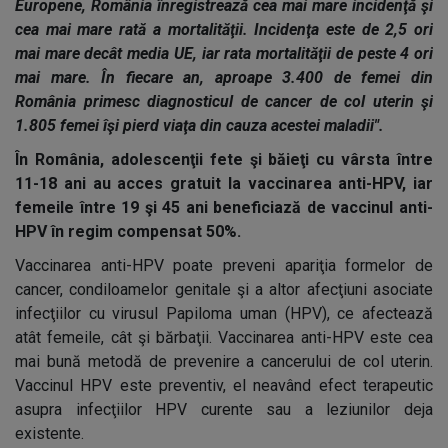
Europene, România înregistrează cea mai mare incidenţă şi
cea mai mare rată a mortalităţii. Incidenţa este de 2,5 ori
mai mare decât media UE, iar rata mortalităţii de peste 4 ori
mai mare. În fiecare an, aproape 3.400 de femei din
România primesc diagnosticul de cancer de col uterin şi
1.805 femei îşi pierd viaţa din cauza acestei maladii".
În România, adolescenţii fete şi băieţi cu vârsta între
11-18 ani au acces gratuit la vaccinarea anti-HPV, iar
femeile între 19 şi 45 ani beneficiază de vaccinul anti-
HPV în regim compensat 50%.
Vaccinarea anti-HPV poate preveni apariţia formelor de
cancer, condiloamelor genitale şi a altor afecţiuni asociate
infecţiilor cu virusul Papiloma uman (HPV), ce afectează
atât femeile, cât şi bărbaţii. Vaccinarea anti-HPV este cea
mai bună metodă de prevenire a cancerului de col uterin.
Vaccinul HPV este preventiv, el neavând efect terapeutic
asupra infecţiilor HPV curente sau a leziunilor deja
existente.