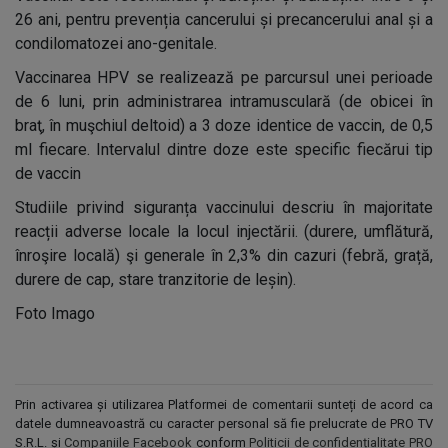
26 ani, pentru prevenția cancerului și precancerului anal și a
condilomatozei ano-genitale.
Vaccinarea HPV se realizează pe parcursul unei perioade
de 6 luni, prin administrarea intramusculară (de obicei în
braţ, în muşchiul deltoid) a 3 doze identice de vaccin, de 0,5
ml fiecare. Intervalul dintre doze este specific fiecărui tip
de vaccin
Studiile privind siguranța vaccinului descriu în majoritate
reacții adverse locale la locul injectării. (durere, umflătură,
înroşire locală) şi generale în 2,3% din cazuri (febră, grață,
durere de cap, stare tranzitorie de leșin).
Foto Imago
Prin activarea și utilizarea Platformei de comentarii sunteți de acord ca
datele dumneavoastră cu caracter personal să fie prelucrate de PRO TV
S.R.L. și
Companiile Facebook
conform
Politicii de confidențialitate PRO