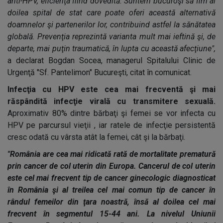
anti-HPV, eficienţa fiind dovedită. Suntem bucuroşi să fim al
doilea spital de stat care poate oferi această alternativă
doamnelor şi partenerilor lor, contribuind astfel la sănătatea
globală. Prevenţia reprezintă varianta mult mai ieftină şi, de
departe, mai puţin traumatică, în lupta cu această afecţiune",
a declarat Bogdan Socea, managerul Spitalului Clinic de
Urgenţă "Sf. Pantelimon" Bucureşti, citat în comunicat.
Infecţia cu HPV este cea mai frecventă şi mai
răspândită infecţie virală cu transmitere sexuală.
Aproximativ 80% dintre bărbaţi şi femei se vor infecta cu
HPV pe parcursul vieţii , iar ratele de infecţie persistentă
cresc odată cu vârsta atât la femei, cât şi la bărbaţi.
"România are cea mai ridicată rată de mortalitate prematură
prin cancer de col uterin din Europa. Cancerul de col uterin
este cel mai frecvent tip de cancer ginecologic diagnosticat
în România şi al treilea cel mai comun tip de cancer în
rândul femeilor din ţara noastră, însă al doilea cel mai
frecvent în segmentul 15-44 ani. La nivelul Uniunii