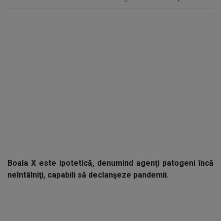
Boala X este ipotetică, denumind agenţi patogeni încă
neîntâlniţi, capabili să declanşeze pandemii.