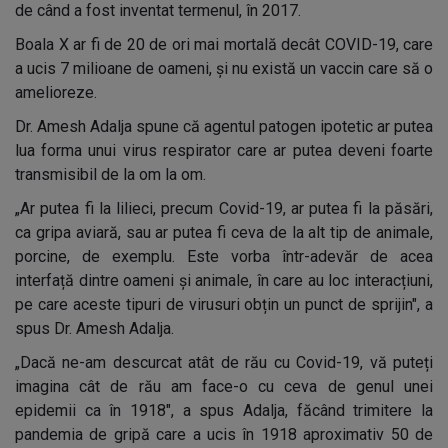
de când a fost inventat termenul, în 2017.
Boala X ar fi de 20 de ori mai mortală decât COVID-19, care
a ucis 7 milioane de oameni, și nu există un vaccin care să o
amelioreze.
Dr. Amesh Adalja spune că agentul patogen ipotetic ar putea
lua forma unui virus respirator care ar putea deveni foarte
transmisibil de la om la om.
„Ar putea fi la lilieci, precum Covid-19, ar putea fi la păsări,
ca gripa aviară, sau ar putea fi ceva de la alt tip de animale,
porcine, de exemplu. Este vorba într-adevăr de acea
interfață dintre oameni și animale, în care au loc interacțiuni,
pe care aceste tipuri de virusuri obțin un punct de sprijin", a
spus Dr. Amesh Adalja.
„Dacă ne-am descurcat atât de rău cu Covid-19, vă puteți
imagina cât de rău am face-o cu ceva de genul unei
epidemii ca în 1918", a spus Adalja, făcând trimitere la
pandemia de gripă care a ucis în 1918 aproximativ 50 de