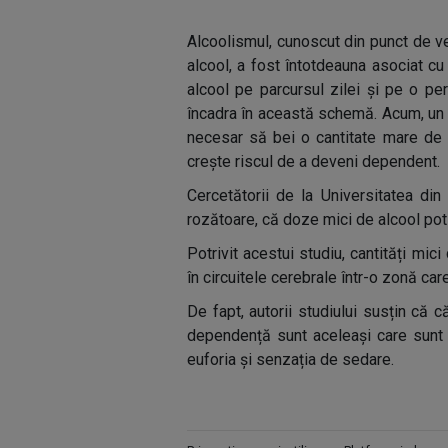
Alcoolismul, cunoscut din punct de 
alcool, a fost întotdeauna asociat c
alcool pe parcursul zilei și pe o p
încadra în această schemă. Acum, un 
necesar să bei o cantitate mare de 
crește riscul de a deveni dependent.
Cercetătorii de la Universitatea din
rozătoare, că doze mici de alcool pot
Potrivit acestui studiu, cantități mic
în circuitele cerebrale într-o zonă ca
De fapt, autorii studiului susțin că c
dependență sunt aceleași care sunt 
euforia și senzația de sedare.