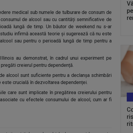
Vâ
pe
vedere medical sub numele de tulburare de consum de
re
u consumul de alcool sau cu cantități semnificative de
erioadă lungă de timp. Un băutor de weekend nu s-ar
studiu infirmă această teorie și sugerează că nu este
alcool sau pentru o perioadă lungă de timp pentru a
 Illinois au demonstrat, în cadrul unui experiment pe
 pregăti creierul pentru dependență.
i de alcool sunt suficiente pentru a declanșa schimbări
re este crucială în dezvoltarea dependenței.
ăile care sunt implicate în pregătirea creierului pentru
asociate cu efectele consumului de alcool, cum ar fi
Co
ri
ri