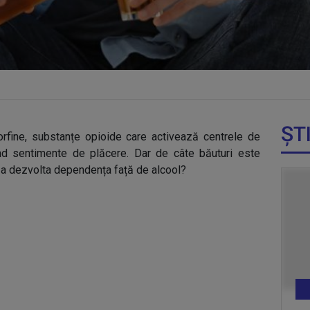
ȘT
rfine, substanțe opioide care activează centrele de
nd sentimente de plăcere. Dar de câte băuturi este
u a dezvolta dependența față de alcool?