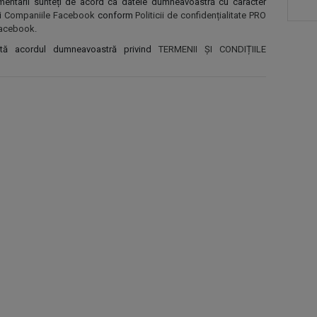
comentarii sunteți de acord ca datele dumneavoastră cu caracter
și
Companiile Facebook
conform
Politicii de confidențialitate PRO
r Facebook
.
ntă acordul dumneavoastră privind
TERMENII ȘI CONDIȚIILE