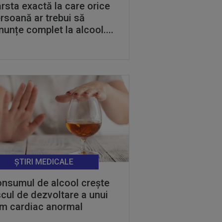
rsta exactă la care orice
rsoană ar trebui să
nunțe complet la alcool....
ȘTIRI MEDICALE
nsumul de alcool crește
scul de dezvoltare a unui
tm cardiac anormal