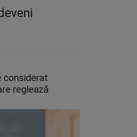
 deveni
e considerat
are reglează