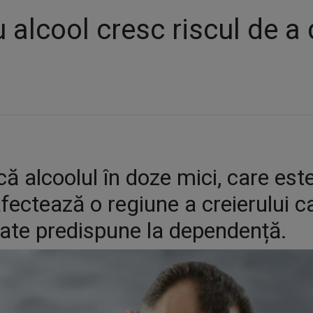
 alcool cresc riscul de a
că alcoolul în doze mici, care est
afectează o regiune a creierului c
oate predispune la dependență.