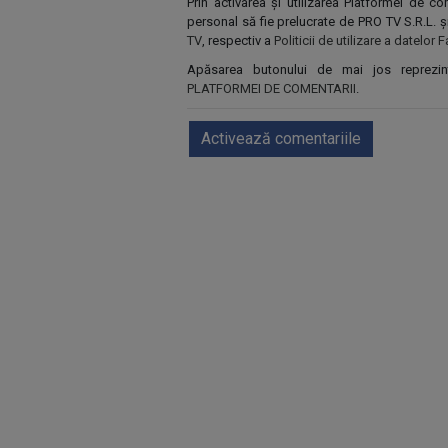
Prin activarea și utilizarea Platformei de 
personal să fie prelucrate de PRO TV S.R.L. 
TV
, respectiv a
Politicii de utilizare a datelo
Apăsarea butonului de mai jos reprezi
PLATFORMEI DE COMENTARII
.
Activează comentariile