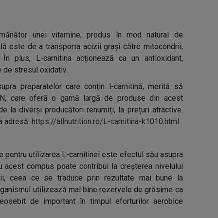
emănător unei vitamine, produs în mod natural de
ă este de a transporta acizii grași către mitocondrii,
 În plus, L-carnitina acționează ca un antioxidant,
 de stresul oxidativ.
upra preparatelor care conțin l-carnitină, merită să
N, care oferă o gamă largă de produse din acest
 la diverși producători renumiți, la prețuri atractive.
a adresă:
https://allnutrition.ro/L-carnitina-k1010.html
 pentru utilizarea L-carnitinei este efectul său asupra
u acest compus poate contribui la creșterea nivelului
ii, ceea ce se traduce prin rezultate mai bune la
organismul utilizează mai bine rezervele de grăsime ca
sebit de important în timpul eforturilor aerobice