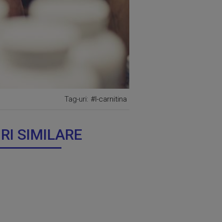
Tag-uri:
#l-carnitina
IRI SIMILARE