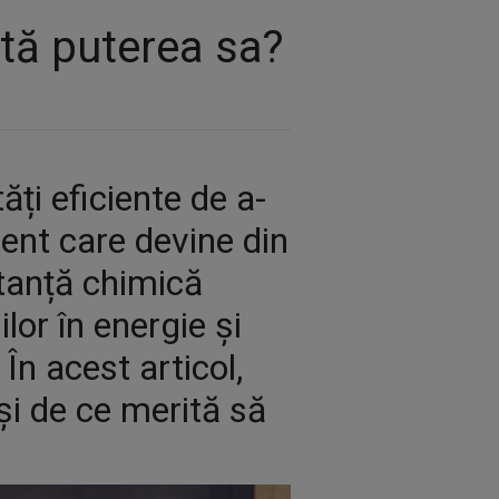
intă puterea sa?
ăți eficiente de a-
ment care devine din
stanță chimică
lor în energie și
În acest articol,
și de ce merită să