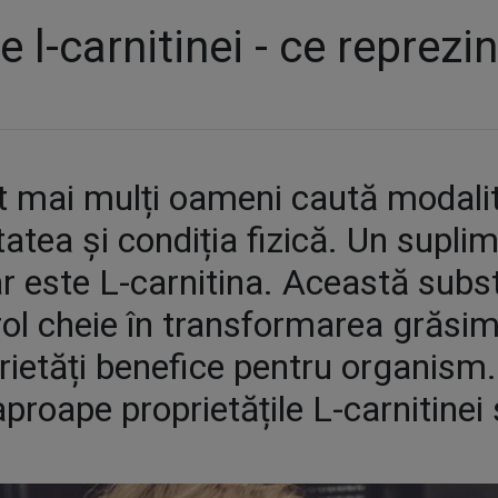
le l-carnitinei - ce reprez
tot mai mulți oameni caută modalit
atea și condiția fizică. Un supli
ar este L-carnitina. Această sub
ol cheie în transformarea grăsimi
rietăți benefice pentru organism. 
roape proprietățile L-carnitinei 