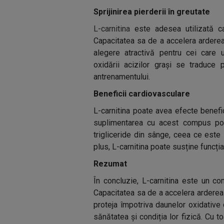
Sprijinirea pierderii în greutate
L-carnitina
este adesea utilizată ca
Capacitatea sa de a accelera arderea
alegere atractivă pentru cei care 
oxidării acizilor grași se traduce p
antrenamentului.
Beneficii cardiovasculare
L-carnitina poate avea efecte benefi
suplimentarea cu acest compus poat
trigliceride din sânge, ceea ce este
plus, L-carnitina poate susține funcți
Rezumat
În concluzie, L-carnitina este un c
Capacitatea sa de a accelera arderea 
proteja împotriva daunelor oxidative
sănătatea și condiția lor fizică. Cu 