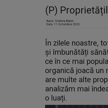
(P) Proprietăți
Autor:
Cristina Marin
Data: 11 Octombrie 2023
În zilele noastre, 
și îmbunătăți sănăt
ce în ce mai popul
organică joacă un r
are multe alte prop
analizăm mai îndeap
o luați.