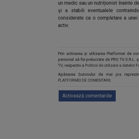
un medic sau un nutriționist înainte d
și a stabili eventualele contraindi
considerate ca o completare a unei d
activ.
Prin activarea și utilizarea Platformei de 
personal să fie prelucrate de PRO TV S.R.L. 
TV
, respectiv a
Politicii de utilizare a datelo
Apăsarea butonului de mai jos reprezi
PLATFORMEI DE COMENTARII
.
Activează comentariile