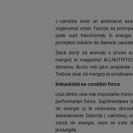
L-carnitina este un aminoacid as
organismul uman. Funcția sa principal
unde sunt transformați în energie.
protejând celulele de daunele cauzate
Dacă doriți să aruncați o privire as
mergeți în magazinul ALLNUTRITIO
domeniu. Acolo veți găsi preparate de
Trebuie doar să mergeți la următoare
Îmbunătățirea condiției fizice
Unul dintre cele mai importante motive
performanței fizice. Suplimentarea c
de energie și la reducerea obosel
antrenamente. Datorită L-carnitinei, 
sursă de energie, ceea ce este deo
prelungite.