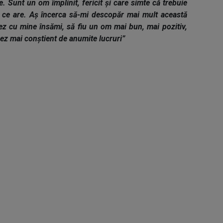
 Sunt un om împlinit, fericit și care simte că trebuie
 ce are. Aș încerca să-mi descopăr mai mult această
rez cu mine însămi, să fiu un om mai bun, mai pozitiv,
șez mai conștient de anumite lucruri”