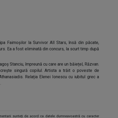
pa Faimoșilor la Survivor All Stars, însă din păcate,
curs. Ea a fost eliminată din concurs, la scurt timp după
agoș Stanciu, împreună cu care are un băiețel, Răzvan.
rește singură copilul. Artista a trăit o poveste de
Athanasiadis. Relația Elenei Ionescu cu iubitul grec a
.
comentarii sunteți de acord ca datele dumneavoastră cu caracter