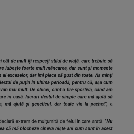
cât de mult îți respecți stilul de viață, care trebuie să
are iubește foarte mult mâncarea, dar sunt și momente
l exceselor, dar îmi place să gust din toate. Aș minți
destul de puțin în ultima perioadă, pentru că, așa cum
an mai mult. De obicei, sunt o fire sportivă, când am
are în casă, lucruri destul de simple care mă ajută să
 mă ajută și geneticul, dar toate vin la pachet”,
a
clară extrem de mulțumită de felul în care arată: ”
Nu
ea să mă blocheze cineva niște ani cum sunt în acest