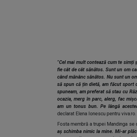
”
Cel mai mult contează cum te simți și 
fie cât de cât sănătos. Sunt un om c
când mănânc sănătos. Nu sunt un om a
să spun că țin dietă, am făcut sport 
spuneam, am preferat să stau cu Răzv
ocazia, merg în parc, alerg, fac mișc
am un tonus bun. Pe lângă acestea,
declarat Elena Ionescu pentru viva.ro.
Fosta membră a trupei Mandinga se de
aș schimba nimic la mine. Mi-ar plăc