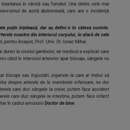
înaintarea în vârstă sau fumatul. Una dintre cele mai
anevrismul de aortă abdominală, care are o incidență
ate puțin înțeleasă, dar aș defini-o în câteva cuvinte.
terele noastre din interiorul corpului, în afară de cele
at, pentru început, Prof. Univ. Dr. Ionac Mihai.
ar dureri la nivelul gambelor, iar medicul a explicat care
unci când în interiorul arterelor apar blocaje, sângele nu
par blocaje sau îngustări, organele la care ar trebui să
rba despre arterele de la membrele inferioare, ne dor
terele care duc sângele la creier, putem face accident
erele care duc sângele la intestine, putem face infarct
hai în cadrul emisiunii
Doctor de bine
.