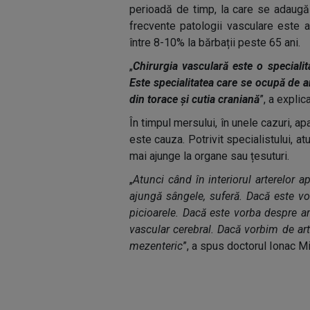
perioadă de timp, la care se adaugă 
frecvente patologii vasculare este 
între 8-10% la bărbații peste 65 ani.
„
Chirurgia vasculară este o specialit
Este specialitatea care se ocupă de ar
din torace și cutia craniană
”, a explic
În timpul mersului, în unele cazuri, ap
este cauza. Potrivit specialistului, at
mai ajunge la organe sau țesuturi.
„
Atunci când în interiorul arterelor a
ajungă sângele, suferă. Dacă este vo
picioarele. Dacă este vorba despre ar
vascular cerebral. Dacă vorbim de art
mezenteric
”, a spus doctorul Ionac Mi