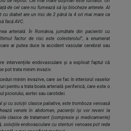
implu de reținut. Cel mai mare dușman este fumatul. Un
ață de cel care nu fumează să își blocheze arterele. Al
nt cu diabet are un risc de 2 până la 4 ori mai mare ca
 să facă AVC.
unea arterială. În România, jumătate din pacientii cu
Ultimul factor de risc este colesterolul
”, a enumerat
c care ar putea duce la accident vascular cerebral sau
pre intervențiile endovasculare și a explicat faptul că
 pot trata minim invaziv.
duri minim invazive, care se fac în interiorul vaselor
ri pentru a trata boala arterială periferică, care este o
l piciorului, aortei sau carotidei.
al și cu soluții clasice paliative, este tromboza venoasă
ează venele în abdomen, pacienții își vor reveni la
iile clasice de tratament (compresie și medicamente)
ă, soluțiile endovasculare cu stenturi venoase pot reda