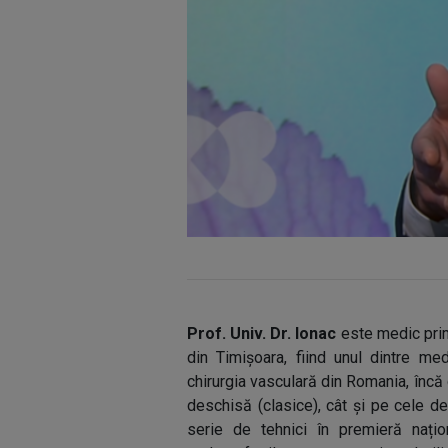
Prof. Univ. Dr. Ionac
este medic prima
din Timișoara, fiind unul dintre me
chirurgia vasculară din Romania, încă 
deschisă (clasice), cât și pe cele d
serie de tehnici în premieră națio