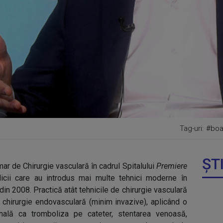
Tag-uri:
#boal
ȘT
r de Chirurgie vasculară în cadrul Spitalului
Premiere
dicii care au introdus mai multe tehnici moderne în
din 2008. Practică atât tehnicile de chirurgie vasculară
e chirurgie endovasculară (minim invazive), aplicând o
nală ca tromboliza pe cateter, stentarea venoasă,