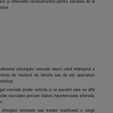
ace și intervenții reconstructive pentru salvarea de la
etice.
 cabinetul chirurgului vascular atunci când întâmpină o
trimiși de medicul de familie sau de alți specialiști
betologi.
rurgul vascular poate solicita și un pacient care se află
olile vasculare precum diabet, hipertensiune arterială,
r.
afecțiuni netratate sau tratate insuficient o lungă