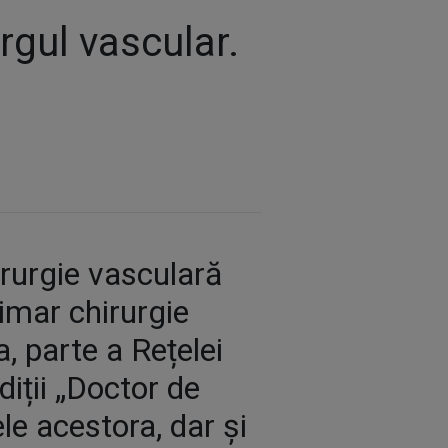
rgul vascular.
irurgie vasculară
rimar chirurgie
, parte a Rețelei
diții „Doctor de
le acestora, dar și