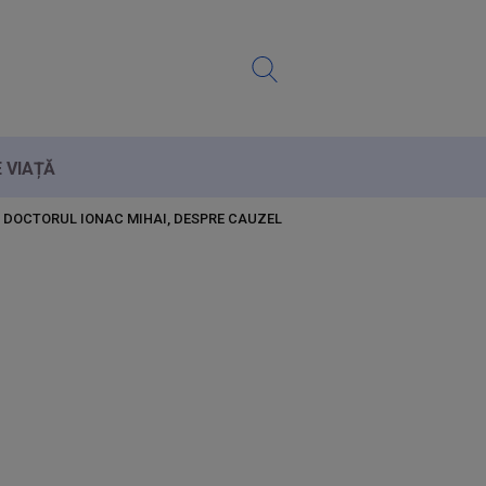
E VIAȚĂ
. DOCTORUL IONAC MIHAI, DESPRE CAUZELE ȘI TRATAMENTELE BOLII VA