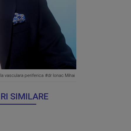
a vasculara periferica
#dr Ionac Mihai
IRI SIMILARE