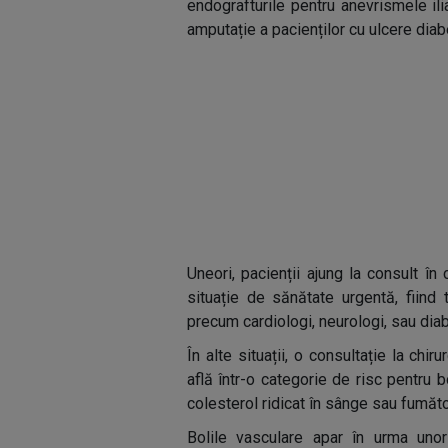
endografturile pentru anevrismele ili
amputație a pacienților cu ulcere diab
Uneori, pacienții ajung la consult în
situație de sănătate urgentă, fiind 
precum cardiologi, neurologi, sau dia
În alte situații, o consultație la chi
află într-o categorie de risc pentru b
colesterol ridicat în sânge sau fumăto
Bolile vasculare apar în urma unor 