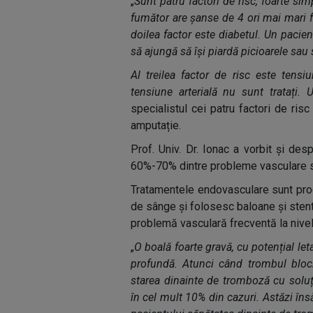
„
Sunt patru factori de risc, foarte s
fumător are șanse de 4 ori mai mari f
doilea factor este diabetul. Un pacie
să ajungă să își piardă picioarele sau
Al treilea factor de risc este tensi
tensiune arterială nu sunt tratați. 
specialistul cei patru factori de ris
amputație.
Prof. Univ. Dr. Ionac a vorbit și des
60%-70% dintre probleme vasculare se
Tratamentele endovasculare sunt proce
de sânge și folosesc baloane și stentu
problemă vasculară frecventă la nivelu
„
O boală foarte gravă, cu potențial let
profundă. Atunci când trombul bloch
starea dinainte de tromboză cu soluț
în cel mult 10% din cazuri. Astăzi îns