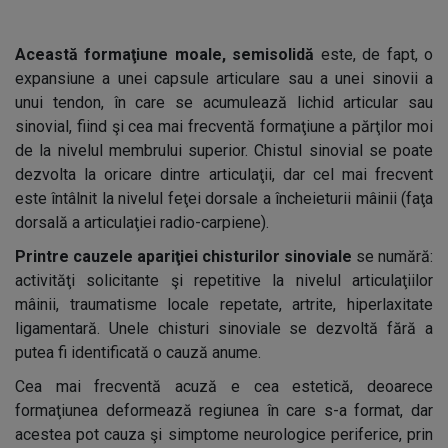
Această formaţiune moale, semisolidă
este, de fapt, o
expansiune a unei capsule articulare sau a unei sinovii a
unui tendon, în care se acumulează lichid articular sau
sinovial, fiind şi cea mai frecventă formaţiune a părţilor moi
de la nivelul membrului superior. Chistul sinovial se poate
dezvolta la oricare dintre articulaţii, dar cel mai frecvent
este întâlnit la nivelul feţei dorsale a încheieturii mâinii (faţa
dorsală a articulaţiei radio-carpiene).
Printre cauzele apariţiei chisturilor sinoviale
se numără:
activităţi solicitante şi repetitive la nivelul articulaţiilor
mâinii, traumatisme locale repetate, artrite, hiperlaxitate
ligamentară. Unele chisturi sinoviale se dezvoltă fără a
putea fi identificată o cauză anume.
Cea mai frecventă acuză e cea estetică, deoarece
formaţiunea deformează regiunea în care s-a format, dar
acestea pot cauza şi simptome neurologice periferice, prin