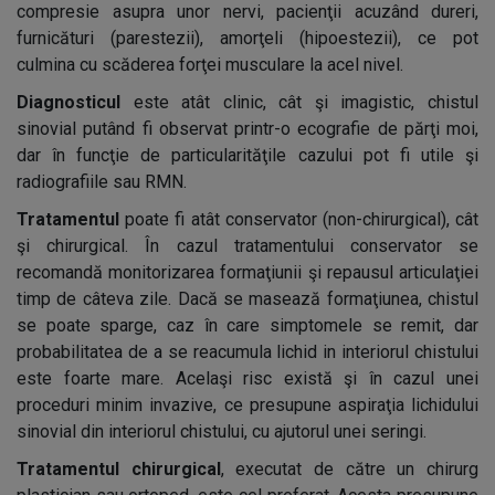
compresie asupra unor nervi, pacienţii acuzând dureri,
furnicături (parestezii), amorţeli (hipoestezii), ce pot
culmina cu scăderea forţei musculare la acel nivel.
Diagnosticul
este atât clinic, cât şi imagistic, chistul
sinovial putând fi observat printr-o ecografie de părţi moi,
dar în funcţie de particularităţile cazului pot fi utile şi
radiografiile sau RMN.
Tratamentul
poate fi atât conservator (non-chirurgical), cât
şi chirurgical. În cazul tratamentului conservator se
recomandă monitorizarea formaţiunii şi repausul articulaţiei
timp de câteva zile. Dacă se masează formaţiunea, chistul
se poate sparge, caz în care simptomele se remit, dar
probabilitatea de a se reacumula lichid in interiorul chistului
este foarte mare. Acelaşi risc există şi în cazul unei
proceduri minim invazive, ce presupune aspiraţia lichidului
sinovial din interiorul chistului, cu ajutorul unei seringi.
Tratamentul chirurgical
, executat de către un chirurg