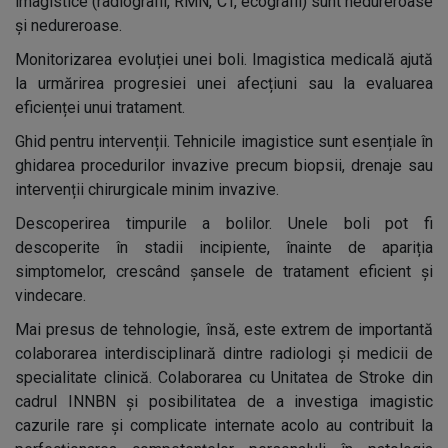
imagistice (radiografii, RMN, CT, ecografii) sunt nedureroase
și nedureroase.
Monitorizarea evoluției unei boli. Imagistica medicală ajută
la urmărirea progresiei unei afecțiuni sau la evaluarea
eficienței unui tratament.
Ghid pentru intervenții. Tehnicile imagistice sunt esențiale în
ghidarea procedurilor invazive precum biopsii, drenaje sau
intervenții chirurgicale minim invazive.
Descoperirea timpurile a bolilor. Unele boli pot fi
descoperite în stadii incipiente, înainte de apariția
simptomelor, crescând șansele de tratament eficient și
vindecare.
Mai presus de tehnologie, însă, este extrem de importantă
colaborarea interdisciplinară dintre radiologi și medicii de
specialitate clinică. Colaborarea cu Unitatea de Stroke din
cadrul INNBN și posibilitatea de a investiga imagistic
cazurile rare și complicate internate acolo au contribuit la