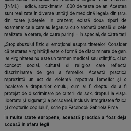
(INML) – adică, aproximativ 1.000 de teste pe an. Acestea
sunt realizate în diverse unități de medicină legală din țară,
din toate județele. În prezent, există două tipuri de
examene: cele care au legătură cu o anchetă penală și cele
realizate la cerere, de către părinți – în special, de către tați.
„Stop abuzului fizic și emoțional asupra tinerelor! Consider
că testarea virginității este o formă de discriminare de gen,
iar virginitatea nu este un termen medical sau științific, ci un
concept social, cultural și religios care reflectă
discriminarea de gen a femeilor. Această practică
reprezintă un act de violență împotriva femeilor și o
încălcare a drepturilor omului, cum ar fi dreptul de a fi
protejat de discriminare pe criterii de sex, dreptul la viață,
libertate și siguranță a persoanei, inclusiv integritatea fizică
și drepturile copilului”, scrie pe Facebook Gabriela Firea.
În multe state europene, această practică a fost deja
scoasă în afara legii