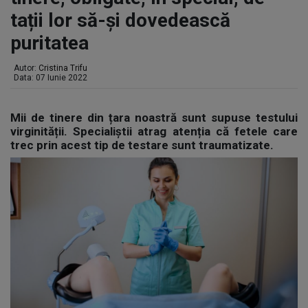
tații lor să-și dovedească
puritatea
Autor:
Cristina Trifu
Data: 07 Iunie 2022
Mii de tinere din țara noastră sunt supuse testului
virginității. Specialiștii atrag atenția că fetele care
trec prin acest tip de testare sunt traumatizate.