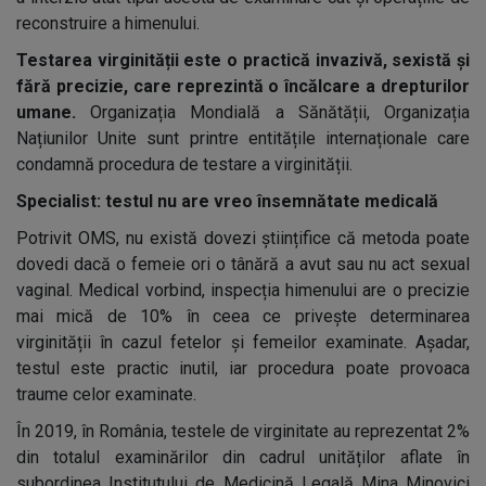
reconstruire a himenului.
Testarea virginității este o practică invazivă, sexistă și
fără precizie, care reprezintă o încălcare a drepturilor
umane.
Organizația Mondială a Sănătății, Organizația
Națiunilor Unite sunt printre entitățile internaționale care
condamnă procedura de testare a virginității.
Specialist: testul nu are vreo însemnătate medicală
Potrivit OMS, nu există dovezi științifice că metoda poate
dovedi dacă o femeie ori o tânără a avut sau nu act sexual
vaginal. Medical vorbind, inspecția himenului are o precizie
mai mică de 10% în ceea ce privește determinarea
virginității în cazul fetelor și femeilor examinate. Așadar,
testul este practic inutil, iar procedura poate provoaca
traume celor examinate.
În 2019, în România, testele de virginitate au reprezentat 2%
din totalul examinărilor din cadrul unităților aflate în
subordinea Institutului de Medicină Legală Mina Minovici