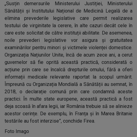
„Susțin demersurile Ministerului Justiției, Ministerului
Sănătății și Institutului Național de Medicină Legală de a
elimina prevederile legislative care permit realizarea
testului de virginitate la cerere, în alte cazuri decât cele în
care este solicitat de către instituții abilitate. De asemenea,
noile prevederi legislative vor asigura și gratuitatea
examinărilor pentru minori și victimele violenței domestice.
Organizația Națiunilor Unite, încă de acum zece ani, a cerut
guvernelor să fie oprită această practică, considerată o
acțiune prin care se încalcă drepturile omului, fără a oferi
informații medicale relevante raportat la scopul urmărit.
Împreună cu Organizația Mondială a Sănătății au semnat, în
2018, o declarație comună prin care condamnă aceste
practici. În multe state europene, această practică a fost
deja scoasă în afara legii, iar România trebuie să se alinieze
acestor cerințe. De exemplu, în Franța și în Marea Britanie
testările au fost interzise”, conchide Firea.
Foto Imago