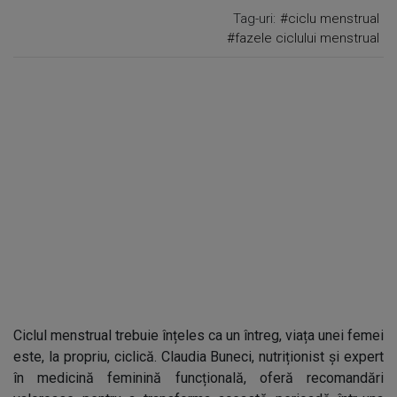
Tag-uri:
#ciclu menstrual
#fazele ciclului menstrual
Ciclul menstrual trebuie înțeles ca un întreg, viața unei femei
este, la propriu, ciclică. Claudia Buneci, nutriționist și expert
în medicină feminină funcțională, oferă recomandări