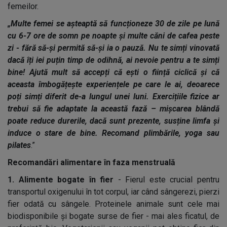
femeilor.
„Multe femei se așteaptă să funcționeze 30 de zile pe lună
cu 6-7 ore de somn pe noapte și multe căni de cafea peste
zi - fără să-și permită să-și ia o pauză. Nu te simți vinovată
dacă îți iei puțin timp de odihnă, ai nevoie pentru a te simți
bine! Ajută mult să accepți că ești o ființă ciclică și că
aceasta îmbogățește experiențele pe care le ai, deoarece
poți simți diferit de-a lungul unei luni. Exercițiile fizice ar
trebui să fie adaptate la această fază – mișcarea blândă
poate reduce durerile, dacă sunt prezente, susține limfa și
induce o stare de bine. Recomand plimbările, yoga sau
pilates
.”
Recomandări alimentare în faza menstruală
1. Alimente bogate în fier
- Fierul este crucial pentru
transportul oxigenului în tot corpul, iar când sângerezi, pierzi
fier odată cu sângele. Proteinele animale sunt cele mai
biodisponibile și bogate surse de fier - mai ales ficatul, de