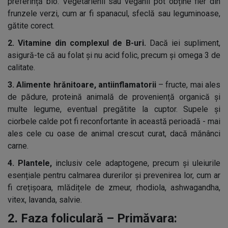
preferință bio. Vegetarienii sau veganii pot obține fier din
frunzele verzi, cum ar fi spanacul, sfeclă sau leguminoase,
gătite corect.
2. Vitamine din complexul de B-uri.
Dacă iei supliment,
asigură-te că au folat și nu acid folic, precum și omega 3 de
calitate.
3. Alimente hrănitoare, antiinflamatorii
– fructe, mai ales
de pădure, proteină animală de proveniență organică și
multe legume, eventual pregătite la cuptor. Supele și
ciorbele calde pot fi reconfortante în această perioadă - mai
ales cele cu oase de animal crescut curat, dacă mănânci
carne.
4. Plantele,
inclusiv cele adaptogene, precum și uleiurile
esențiale pentru calmarea durerilor și prevenirea lor, cum ar
fi crețișoara, mlădițele de zmeur, rhodiola, ashwagandha,
vitex, lavanda, salvie.
2. Faza foliculară – Primăvara: