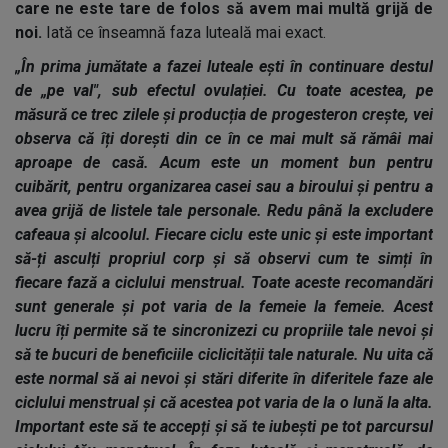
care ne este tare de folos să avem mai multă grijă de
noi.
Iată ce înseamnă faza luteală mai exact.
„În prima jumătate a fazei luteale ești în continuare destul
de „pe val", sub efectul ovulației. Cu toate acestea, pe
măsură ce trec zilele și producția de progesteron crește, vei
observa că îți dorești din ce în ce mai mult să rămâi mai
aproape de casă. Acum este un moment bun pentru
cuibărit, pentru organizarea casei sau a biroului și pentru a
avea grijă de listele tale personale. Redu până la excludere
cafeaua și alcoolul. Fiecare ciclu este unic și este important
să-ți asculți propriul corp și să observi cum te simți în
fiecare fază a ciclului menstrual. Toate aceste recomandări
sunt generale și pot varia de la femeie la femeie. Acest
lucru îți permite să te sincronizezi cu propriile tale nevoi și
să te bucuri de beneficiile ciclicității tale naturale. Nu uita că
este normal să ai nevoi și stări diferite în diferitele faze ale
ciclului menstrual și că acestea pot varia de la o lună la alta.
Important este să te accepți și să te iubești pe tot parcursul