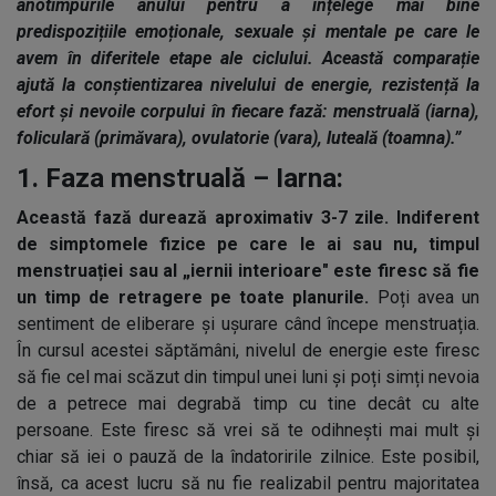
anotimpurile anului pentru a înțelege mai bine
predispozițiile emoționale, sexuale și mentale pe care le
avem în diferitele etape ale ciclului. Această comparație
ajută la conștientizarea nivelului de energie, rezistență la
efort și nevoile corpului în fiecare fază: menstruală (iarna),
foliculară (primăvara), ovulatorie (vara), luteală (toamna).”
1. Faza menstruală – Iarna:
Această fază durează aproximativ 3-7 zile. Indiferent
de simptomele fizice pe care le ai sau nu, timpul
menstruației sau al „iernii interioare" este firesc să fie
un timp de retragere pe toate planurile.
Poți avea un
sentiment de eliberare și ușurare când începe menstruația.
În cursul acestei săptămâni, nivelul de energie este firesc
să fie cel mai scăzut din timpul unei luni și poți simți nevoia
de a petrece mai degrabă timp cu tine decât cu alte
persoane. Este firesc să vrei să te odihnești mai mult și
chiar să iei o pauză de la îndatoririle zilnice. Este posibil,
însă, ca acest lucru să nu fie realizabil pentru majoritatea