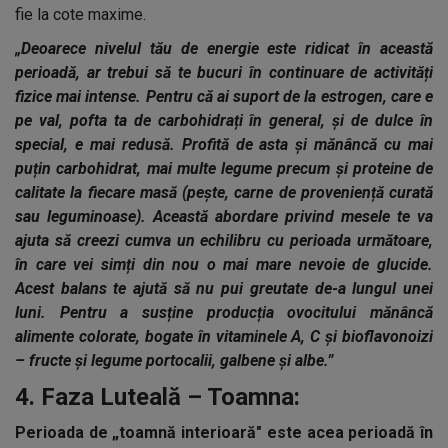
fie la cote maxime.
„Deoarece nivelul tău de energie este ridicat în această
perioadă, ar trebui să te bucuri în continuare de activități
fizice mai intense. Pentru că ai suport de la estrogen, care e
pe val, pofta ta de carbohidrați în general, și de dulce în
special, e mai redusă. Profită de asta și mănâncă cu mai
puțin carbohidrat, mai multe legume precum și proteine de
calitate la fiecare masă (pește, carne de proveniență curată
sau leguminoase). Această abordare privind mesele te va
ajuta să creezi cumva un echilibru cu perioada următoare,
în care vei simți din nou o mai mare nevoie de glucide.
Acest balans te ajută să nu pui greutate de-a lungul unei
luni. Pentru a susține producția ovocitului mănâncă
alimente colorate, bogate în vitaminele A, C și bioflavonoizi
– fructe și legume portocalii, galbene și albe.”
4. Faza Luteală – Toamna:
Perioada de „toamnă interioară" este acea perioadă în