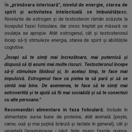
Î
n „primăvara interioară", nivelul de energie, starea de
spirit și activitatea intelectuală se îmbunătățesc.
Nivelurile de estrogen și de testosteron rămân scăzute la
începutul fazei foliculare, dar cresc treptat pe măsură ce
ovulația se apropie. Atât estrogenul, cât și testosteronul
încep să-ți stimuleze energia, starea de spirit și abilitățile
cognitive.
„Începi să te simți mai încrezătoare, mai puternică și
dispusă să îți asumi mai multe riscuri. Testosteronul începe
să-ți stimuleze libidoul și, în același timp, te face mai
impulsivă. Estrogenul face ca pielea ta să pară și să se
simtă mai bine. De asemenea, te face să te simți mai
extrovertită și te ajută să fii mai sociabilă și să te conectezi
cu alte persoane.”
Recomandări alimentare în faza foliculară:
Include în
alimentație surse bune de proteine, atât animală (pește,
carne, ouă și mai puțină brânză și lactate în general), cât și
vegetală (leguminoase - năut, linte, mung, fasole, quinoa,