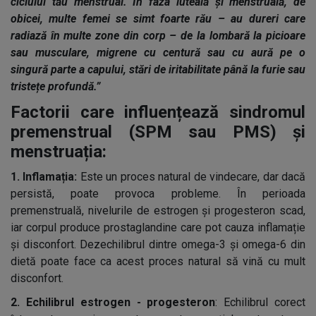
ciclului tău menstrual. În faza luteală și menstruală, de
obicei, multe femei se simt foarte rău – au dureri care
radiază în multe zone din corp – de la lombară la picioare
sau musculare, migrene cu centură sau cu aură pe o
singură parte a capului, stări de iritabilitate până la furie sau
tristețe profundă.”
Factorii care influențează sindromul
premenstrual (SPM sau PMS) și
menstruația:
1. Inflamația:
Este un proces natural de vindecare, dar dacă
persistă, poate provoca probleme. În perioada
premenstruală, nivelurile de estrogen și progesteron scad,
iar corpul produce prostaglandine care pot cauza inflamație
și disconfort. Dezechilibrul dintre omega-3 și omega-6 din
dietă poate face ca acest proces natural să vină cu mult
disconfort.
2. Echilibrul estrogen - progesteron
: Echilibrul corect