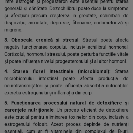
între estrogen și progesteron este esențial pentru starea
generală și sănătate. Dezechilibrul poate duce la simptome
și afecțiuni precum creșterea în greutate, schimbări de
dispoziție, anxietate, depresie, fibroame, endometrioză și
migrene.
3. Oboseala cronică și stresul:
Stresul poate afecta
negativ funcționarea corpului, inclusiv echilibrul hormonal.
Cortizolul, hormonul stresului, poate perturba funcțiile vitale
și poate influența nivelul progesteronului și al altor hormoni.
4. Starea florei intestinale (microbiomul):
Starea
microbiomului intestinal poate afecta producția de
neurotransmițători și poate influența absorbția nutrienților,
excreția estrogenului și inflamația din corp.
5. Funcționarea procesului natural de detoxifiere și
carențele nutriționale
: Un proces eficient de detoxifiere
este crucial pentru eliminarea toxinelor din corp, inclusiv a
estrogenului folosit. Acest proces depinde de nutrienți
esențiali, cum ar fi vitaminele din complexul de B-uri,