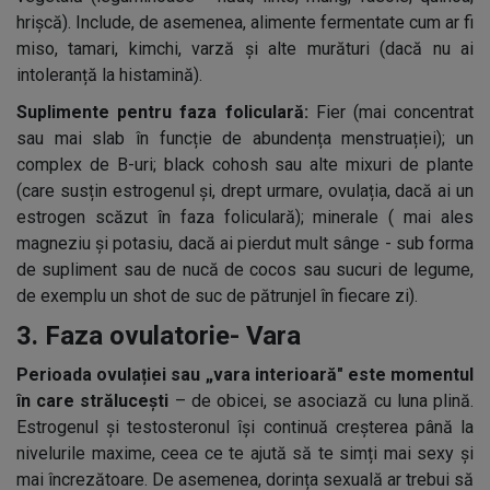
hrișcă). Include, de asemenea, alimente fermentate cum ar fi
miso, tamari, kimchi, varză și alte murături (dacă nu ai
intoleranță la histamină).
Suplimente pentru faza foliculară:
Fier (mai concentrat
sau mai slab în funcție de abundența menstruației); un
complex de B-uri; black cohosh sau alte mixuri de plante
(care susțin estrogenul și, drept urmare, ovulația, dacă ai un
estrogen scăzut în faza foliculară); minerale ( mai ales
magneziu și potasiu, dacă ai pierdut mult sânge - sub forma
de supliment sau de nucă de cocos sau sucuri de legume,
de exemplu un shot de suc de pătrunjel în fiecare zi).
3. Faza ovulatorie- Vara
Perioada ovulației sau „vara interioară" este momentul
în care strălucești
– de obicei, se asociază cu luna plină.
Estrogenul și testosteronul își continuă creșterea până la
nivelurile maxime, ceea ce te ajută să te simți mai sexy și
mai încrezătoare. De asemenea, dorința sexuală ar trebui să