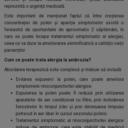
reprezintă o urgență medicală.
Este important de menționat faptul că între creșterea
concentrației de polen și apariția simptomelor există o
fereastră de oportunitate de aproximativ 2 săptămâni, în
care se poate începe tratamentul simptomatic al alergiei,
ceea ce va duce la ameliorarea semnificativă a calității vieții
pacienților.
Cum se poate trata alergia la ambrozia?
Abordarea terapeutică este complexă și trebuie să includă:
Evitarea expunerii la polen, care poate ameliora
simptomele rinoconjunctivitei alergice.
Expunerea la polen poate fi redusă prin utilizarea
aparatelor de aer condiționat cu filtre, prin închiderea
ferestrelor în timpul zilei și prin diminuarea timpului
petrecut în aer liber în cursul sezonului polinic.
Tratamentul simptomatic al rinoconjunctivitei alergice
induse de ambrozia, care este stabilit de medicul