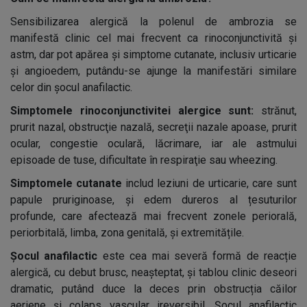
Sensibilizarea alergică la polenul de ambrozia se
manifestă clinic cel mai frecvent ca rinoconjunctivită și
astm, dar pot apărea și simptome cutanate, inclusiv urticarie
și angioedem, putându-se ajunge la manifestări similare
celor din șocul anafilactic.
Simptomele rinoconjunctivitei alergice sunt:
strănut,
prurit nazal, obstrucţie nazală, secreţii nazale apoase, prurit
ocular, congestie oculară, lăcrimare, iar ale astmului
episoade de tuse, dificultate în respiraţie sau wheezing.
Simptomele cutanate
includ leziuni de urticarie, care sunt
papule pruriginoase, și edem dureros al țesuturilor
profunde, care afectează mai frecvent zonele periorală,
periorbitală, limba, zona genitală, și extremitățile.
Șocul anafilactic
este cea mai severă formă de reacție
alergică, cu debut brusc, neașteptat, și tablou clinic deseori
dramatic, putând duce la deces prin obstrucția căilor
aeriene și colaps vascular ireversibil. Șocul anafilactic