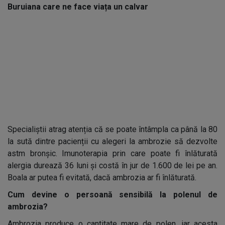
Buruiana care ne face viața un calvar
Specialiștii atrag atenția că se poate întâmpla ca până la 80
la sută dintre pacienții cu alegeri la ambrozie să dezvolte
astm bronșic. Imunoterapia prin care poate fi înlăturată
alergia durează 36 luni și costă în jur de 1.600 de lei pe an.
Boala ar putea fi evitată, dacă ambrozia ar fi înlăturată.
Cum devine o persoană sensibilă la polenul de
ambrozia?
Ambrozia produce o cantitate mare de polen, iar acesta