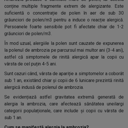
conține multiple fragmente extrem de alergizante. Este
suficientă o concentrație de polen în aer de sub 30
grăunciori de polen/m3 pentru a induce o reacție alergică.
Persoanele foarte sensibile pot fi afectate chiar de 1-2
grăunciori de polen/m3.
În mod uzual, alergiile la polen sunt cauzate de expunerea
la polenul de ambrozia pe parcursul mai multor ani (3-4 ani),
astfel că simptomele de rinită alergică apar la copii cu
vârsta de cel puțin 4-5 ani.
Sunt cazuri când, vârsta de apariție a simptomelor a coborât
sub 1 an, existând chiar și copii de 6 lunicare prezintă rinită
alergică indusă de polenul de ambrozia.
Se evidențiază astfel gravitatea extremă generată de
alergia la ambrozia, care afectează sănătatea uneilargi
categorii populaționale, care include și copii cu vârsta de
sub 1 an.
Cum se manifestă alergia la ambrozia?