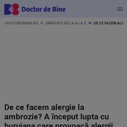
DOCTORDEBINE.RO
SĂNĂTATE DE LA A LA Z
DE CE FACEM ALER
De ce facem alergie la
ambrozie? A început lupta cu
buruiana care provoacă alergii