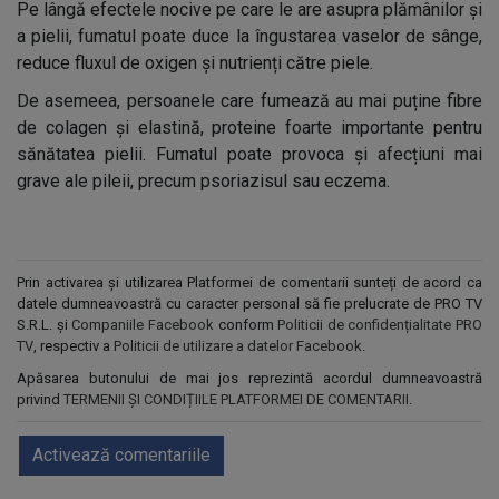
Pe lângă efectele nocive pe care le are asupra plămânilor și
a pielii, fumatul poate duce la îngustarea vaselor de sânge,
reduce fluxul de oxigen și nutrienți către piele.
De asemeea, persoanele care fumează au mai puține fibre
de colagen și elastină, proteine foarte importante pentru
sănătatea pielii. Fumatul poate provoca și afecțiuni mai
grave ale pileii, precum psoriazisul sau eczema.
Prin activarea și utilizarea Platformei de comentarii sunteți de acord ca
datele dumneavoastră cu caracter personal să fie prelucrate de PRO TV
S.R.L. și
Companiile Facebook
conform
Politicii de confidențialitate PRO
TV
, respectiv a
Politicii de utilizare a datelor Facebook
.
Apăsarea butonului de mai jos reprezintă acordul dumneavoastră
privind
TERMENII ȘI CONDIȚIILE PLATFORMEI DE COMENTARII
.
Activează comentariile