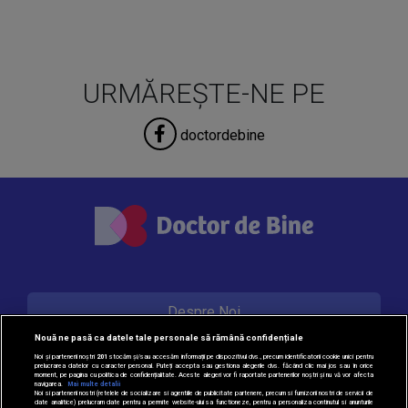
URMĂREȘTE-NE PE
doctordebine
Despre Noi
Nouă ne pasă ca datele tale personale să rămână confidențiale
Noi și partenerii noștri
201
stocăm și/sau accesăm informații pe dispozitivul dvs., precum identificatorii cookie unici pentru
prelucrarea datelor cu caracter personal. Puteți accepta sau gestiona alegerile dvs. făcând clic mai jos sau în orice
Contact
moment, pe pagina cu politica de confidențialitate. Aceste alegeri vor fi raportate partenerilor noștri și nu vă vor afecta
navigarea.
Mai multe detalii
Noi si partenerii nostri (retelele de socializare si agentiile de publicitate partenere, precum si furnizorii nostri de servicii de
date analitice) prelucram date pentru a permite website-ului sa functioneze, pentru a personaliza continutul si anunturile