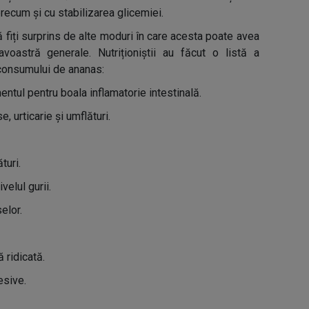
precum și cu stabilizarea glicemiei.
 fiți surprins de alte moduri în care acesta poate avea
oastră generale. Nutriționiștii au făcut o listă a
 consumului de ananas:
mentul pentru boala inflamatorie intestinală.
 urticarie și umflături.
turi.
velul gurii.
elor.
 ridicată.
esive.