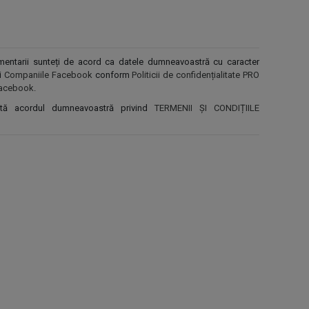
comentarii sunteți de acord ca datele dumneavoastră cu caracter
și
Companiile Facebook
conform
Politicii de confidențialitate PRO
r Facebook
.
ntă acordul dumneavoastră privind
TERMENII ȘI CONDIȚIILE