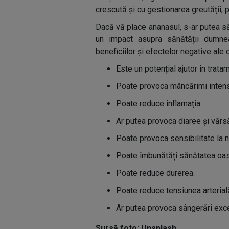
crescută și cu gestionarea greutății, 
Dacă vă place ananasul, s-ar putea să
un impact asupra sănătății dumneav
beneficiilor și efectelor negative ale
Este un potențial ajutor în trata
Poate provoca mâncărimi intense,
Poate reduce inflamația.
Ar putea provoca diaree și vărsă
Poate provoca sensibilitate la ni
Poate îmbunătăți sănătatea oas
Poate reduce durerea.
Poate reduce tensiunea arterială
Ar putea provoca sângerări exc
Sursă foto: Unsplash