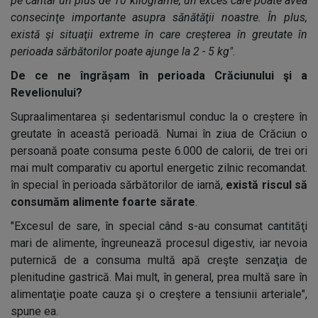
pe cântar un plus de 10 kilograme, un exces care poate avea
consecinţe importante asupra sănătăţii noastre. În plus,
există şi situaţii extreme în care creşterea în greutate în
perioada sărbătorilor poate ajunge la 2 - 5 kg"
.
De ce ne îngrășam în perioada Crăciunului şi a
Revelionului?
Supraalimentarea și sedentarismul conduc la o creștere în
greutate în această perioadă. Numai în ziua de Crăciun o
persoană poate consuma peste 6.000 de calorii, de trei ori
mai mult comparativ cu aportul energetic zilnic recomandat.
în special în perioada sărbătorilor de iarnă,
există riscul să
consumăm alimente foarte sărate
.
"Excesul de sare, în special când s-au consumat cantităţi
mari de alimente, îngreunează procesul digestiv, iar nevoia
puternică de a consuma multă apă creşte senzaţia de
plenitudine gastrică. Mai mult, în general, prea multă sare în
alimentaţie poate cauza şi o creştere a tensiunii arteriale",
spune ea.