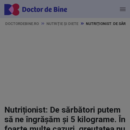
DOCTORDEBINE.RO
NUTRIȚIE ȘI DIETE
NUTRIȚIONIST: DE SĂRB
Nutriționist: De sărbători putem
să ne îngrășăm și 5 kilograme. În
foarte multe cazuri, greutatea nu