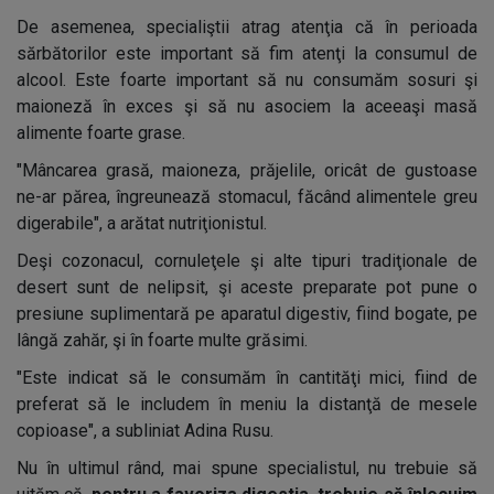
De asemenea, specialiştii atrag atenţia că în perioada
sărbătorilor este important să fim atenţi la consumul de
alcool. Este foarte important să nu consumăm sosuri şi
maioneză în exces şi să nu asociem la aceeaşi masă
alimente foarte grase.
"Mâncarea grasă, maioneza, prăjelile, oricât de gustoase
ne-ar părea, îngreunează stomacul, făcând alimentele greu
digerabile", a arătat nutriţionistul.
Deşi cozonacul, cornuleţele şi alte tipuri tradiţionale de
desert sunt de nelipsit, şi aceste preparate pot pune o
presiune suplimentară pe aparatul digestiv, fiind bogate, pe
lângă zahăr, şi în foarte multe grăsimi.
"Este indicat să le consumăm în cantităţi mici, fiind de
preferat să le includem în meniu la distanţă de mesele
copioase", a subliniat Adina Rusu.
Nu în ultimul rând, mai spune specialistul, nu trebuie să