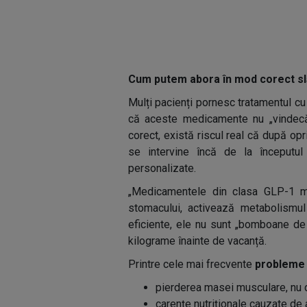
Cum putem abora în mod corect sl
Mulți pacienți pornesc tratamentul cu 
că aceste medicamente nu „vindecă” 
corect, există riscul real că după op
se intervine încă de la începutul
personalizate.
„Medicamentele din clasa GLP-1 mi
stomacului, activează metabolismul 
eficiente, ele nu sunt „bomboane de 
kilograme înainte de vacanță.
Printre cele mai frecvente
probleme a
pierderea masei musculare, nu d
carențe nutriționale cauzate de 