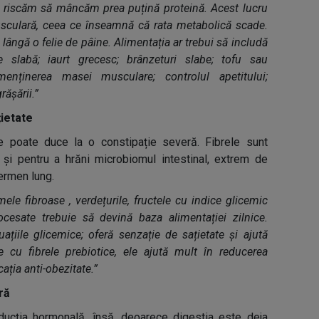
t, riscăm să mâncăm prea puțină proteină. Acest lucru
sculară, ceea ce înseamnă că rata metabolică scade.
ângă o felie de pâine. Alimentația ar trebui să includă
 slabă; iaurt grecesc; brânzeturi slabe; tofu sau
enținerea masei musculare; controlul apetitului;
rășării.”
țietate
e poate duce la o constipație severă. Fibrele sunt
 și pentru a hrăni microbiomul intestinal, extrem de
termen lung.
le fibroase , verdețurile, fructele cu indice glicemic
ocesate trebuie să devină baza alimentației zilnice.
uațiile glicemice; oferă senzație de sațietate și ajută
e cu fibrele prebiotice, ele ajută mult în reducerea
ația anti-obezitate.”
ră
ducția hormonală, însă, deoarece digestia este deja