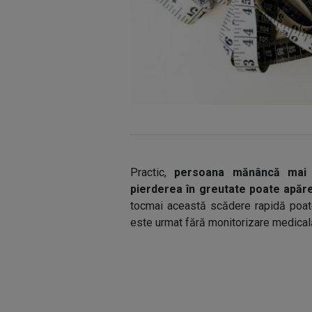
Practic,
persoana mănâncă mai p
pierderea în greutate poate apărea
tocmai această scădere rapidă poate
este urmat fără monitorizare medicală 