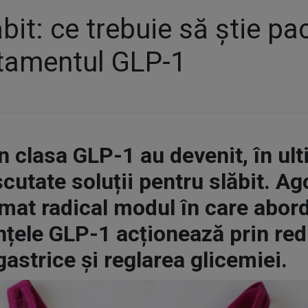
ăbit: ce trebuie să știe pac
atamentul GLP-1
clasa GLP-1 au devenit, în ulti
cutate soluții pentru slăbit. Ago
rmat radical modul în care abo
nțele GLP-1 acționează prin red
 gastrice și reglarea glicemiei.