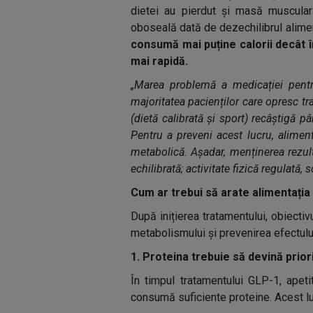
dietei au pierdut și masă muscular
oboseală dată de dezechilibrul alimen
consumă mai puține calorii decât î
mai rapidă.
„Marea problemă a medicației pentru
majoritatea pacienților care opresc tr
(dietă calibrată și sport) recâștigă p
Pentru a preveni acest lucru, aliment
metabolică. Așadar, menținerea rezult
echilibrată; activitate fizică regulată,
Cum ar trebui să arate alimentați
După inițierea tratamentului, obiectivu
metabolismului și prevenirea efectulu
1. Proteina trebuie să devină prior
În timpul tratamentului GLP-1, apet
consumă suficiente proteine. Acest l