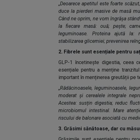
„Deoarece apetitul este foarte scăzu
duce la pierderi masive de masă mu
Când ne oprim, ne vom îngrășa stând l
la fiecare masă: ouă; pește; carne
leguminoase. Proteina ajută la: m
stabilizarea glicemiei; prevenirea reîng
2. Fibrele sunt esențiale pentru sa
GLP-1 încetinește digestia, ceea c
esențiale pentru a menține tranzitul
important în menținerea greutății pe 
„Rădăcinoasele, leguminoasele, legume
moderat și cerealele integrale nepr
Acestea: susțin digestia; reduc fluct
microbiomul intestinal. Mare atenți
riscului de balonare asociată cu medic
3. Grăsimi sănătoase, dar cu măsu
Grăsimile sunt esențiale pentru pro