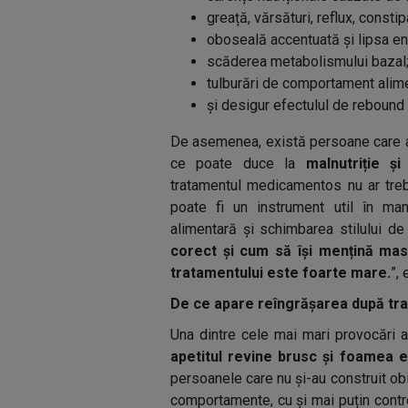
greață, vărsături, reflux, constip
oboseală accentuată și lipsa en
scăderea metabolismului bazal
tulburări de comportament alim
și desigur efectulul de rebound 
De asemenea, există persoane care aj
ce poate duce la
malnutriție ș
tratamentul medicamentos nu ar treb
poate fi un instrument util în man
alimentară și schimbarea stilului de
corect și cum să își mențină mas
tratamentului este foarte mare.
”,
De ce apare reîngrășarea după tr
Una dintre cele mai mari provocări a
apetitul revine brusc și foamea e
persoanele care nu și-au construit ob
comportamente, cu și mai puțin contro