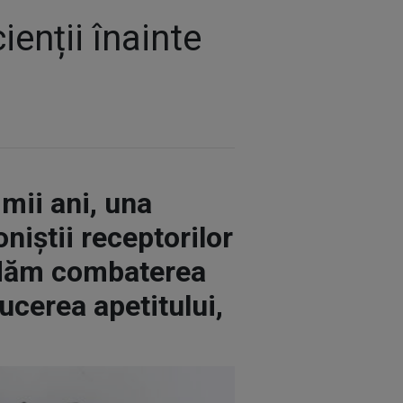
ienții înainte
mii ani, una
niștii receptorilor
rdăm combaterea
ucerea apetitului,