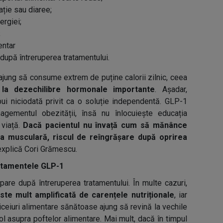
ație sau diaree;
ergiei;
;
entar
după întreruperea tratamentului.
ung să consume extrem de puține calorii zilnic, ceea
i la dezechilibre hormonale importante
. Așadar,
ui niciodată privit ca o soluție independentă. GLP-1
agementul obezității, însă nu înlocuiește educația
 viață.
Dacă pacientul nu învață cum să mănânce
a musculară, riscul de reîngrășare după oprirea
 explică Cori Grămescu.
atamentele GLP-1
pare după întreruperea tratamentului. În multe cazuri,
ste mult amplificată de carențele nutriționale
, iar
iceiuri alimentare sănătoase ajung să revină la vechile
l asupra poftelor alimentare. Mai mult, dacă în timpul