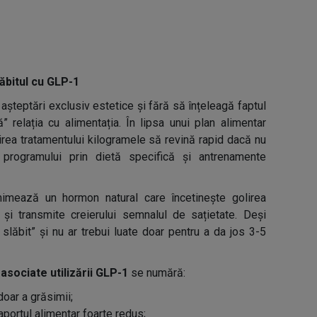
ăbitul cu GLP-1
așteptări exclusiv estetice și fără să înțeleagă faptul
relația cu alimentația. În lipsa unui plan alimentar
rirea tratamentului kilogramele să revină rapid dacă nu
 programului prin dietă specifică și antrenamente
mează un hormon natural care încetinește golirea
și transmite creierului semnalul de sațietate. Deși
slăbit” și nu ar trebui luate doar pentru a da jos 3-5
sociate utilizării GLP-1
se numără:
oar a grăsimii;
aportul alimentar foarte redus;