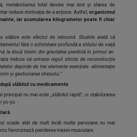
ă, metabolismul total devine mai lent și starea de
tar reduce motivația de a acționa. Astfel,
organismul
nainte, iar acumularea kilogramelor poate fi chiar
 slăbire este efectul de rebound. Studiile arată că
atamentul fără o schimbare profundă a stilului de viață
ână la două treimi din greutatea pierdută în primul an.
ația trebuie să urmeze reguli stricte de reconstrucție
atelor depinde de trei elemente esențiale: alimentație
 somn și gestionarea stresului.”
a după slăbitul cu medicamente
l principal nu mai este „slăbitul rapid”, ci stabilizarea
i yo-yo.
itară
itul scade atât de mult încât multe persoane nu mai
ucru favorizează pierderea masei musculare.