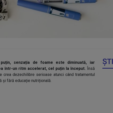
ȘT
uțin, senzația de foame este diminuată, iar
 într-un ritm accelerat, cel puțin la început.
Însă
 crea dezechilibre serioase atunci când tratamentul
și fără educație nutrițională.