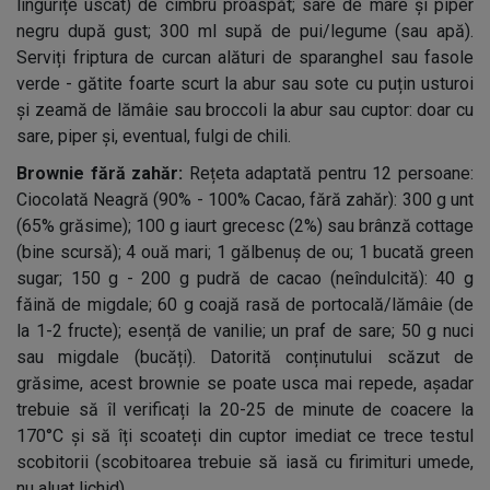
lingurițe uscat) de cimbru proaspăt; sare de mare și piper
negru după gust; 300 ml supă de pui/legume (sau apă).
Serviți friptura de curcan alături de sparanghel sau fasole
verde - gătite foarte scurt la abur sau sote cu puțin usturoi
și zeamă de lămâie sau broccoli la abur sau cuptor: doar cu
sare, piper și, eventual, fulgi de chili.
Brownie fără zahăr:
Rețeta adaptată pentru 12 persoane:
Ciocolată Neagră (90% - 100% Cacao, fără zahăr): 300 g unt
(65% grăsime); 100 g iaurt grecesc (2%) sau brânză cottage
(bine scursă); 4 ouă mari; 1 gălbenuș de ou; 1 bucată green
sugar; 150 g - 200 g pudră de cacao (neîndulcită): 40 g
făină de migdale; 60 g coajă rasă de portocală/lămâie (de
la 1-2 fructe); esență de vanilie; un praf de sare; 50 g nuci
sau migdale (bucăți). Datorită conținutului scăzut de
grăsime, acest brownie se poate usca mai repede, așadar
trebuie să îl verificați la 20-25 de minute de coacere la
170°C și să îți scoateți din cuptor imediat ce trece testul
scobitorii (scobitoarea trebuie să iasă cu firimituri umede,
nu aluat lichid).