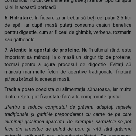
consumului ridicat de alimente grase și sărate. Sportul ajută
și el în această perioadă.
6.
Hidratare:
În fiecare zi ar trebui să beți cel puțin 2.5 litri
de apă, iar după masă puteți consuma ceaiuri benefice
pentru digestie, cum ar fi ceai de ghimbir, verbenă, rozmarin
sau gălbenele.
7.
Atenție la aportul de proteine
: Nu în ultimul rând, este
important să mâncați la o masă un singur tip de proteine,
tocmai pentru a ușura procesul de digestie. Evitați să
mâncați mai multe feluri de aperitive tradiționale, friptură
și/sau brânză la aceeași masă.
Tradiția poate coexista cu alimentația sănătoasă, iar multe
dintre rețete pot fi ajustate fără a le compromite gustul.
„Pentru a reduce conținutul de grăsimi adaptați rețelele
tradiționale și gătiti-le preponderent cu carne de pe care
eliminați grăsimea aparentă. De exemplu, sarmalele se pot
face din amestec de pulpă de porc și vită, fără grăsime