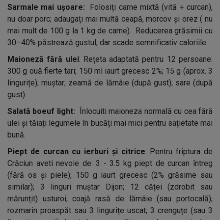
Sarmale mai ușoare:
Folosiți carne mixtă (vită + curcan),
nu doar porc; adaugați mai multă ceapă, morcov și orez ( nu
mai mult de 100 g la 1 kg de carne). Reducerea grăsimii cu
30–40% păstrează gustul, dar scade semnificativ caloriile.
Maioneză fără ulei
: Rețeta adaptată pentru 12 persoane:
300 g ouă fierte tari; 150 ml iaurt grecesc 2%; 15 g (aprox. 3
lingurițe); muștar; zeamă de lămâie (după gust); sare (după
gust).
Salată boeuf light:
Înlocuiti maioneza normală cu cea fără
ulei și tăiați legumele în bucăți mai mici pentru sațietate mai
bună.
Piept de curcan cu ierburi și citrice
: Pentru friptura de
Crăciun aveti nevoie de: 3 - 3.5 kg piept de curcan întreg
(fără os și piele); 150 g iaurt grecesc (2% grăsime sau
similar); 3 linguri muștar Dijon; 12 căței (zdrobit sau
mărunțit) usturoi; coajă rasă de lămâie (sau portocală);
rozmarin proaspăt sau 3 lingurițe uscat; 3 crenguțe (sau 3