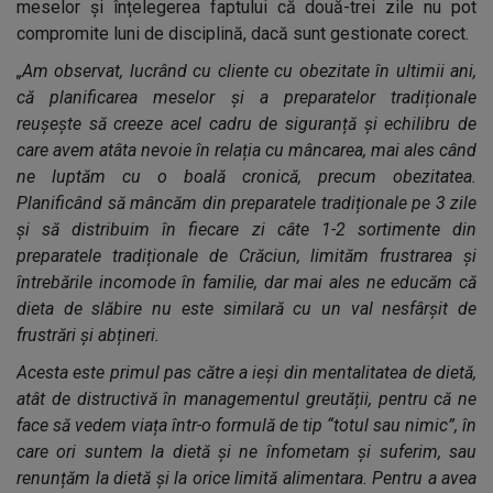
meselor și înțelegerea faptului că două-trei zile nu pot
compromite luni de disciplină, dacă sunt gestionate corect.
„Am observat, lucrând cu cliente cu obezitate în ultimii ani,
că planificarea meselor și a preparatelor tradiționale
reușește să creeze acel cadru de siguranță și echilibru de
care avem atâta nevoie în relația cu mâncarea, mai ales când
ne luptăm cu o boală cronică, precum obezitatea.
Planificând să mâncăm din preparatele tradiționale pe 3 zile
și să distribuim în fiecare zi câte 1-2 sortimente din
preparatele tradiționale de Crăciun, limităm frustrarea și
întrebările incomode în familie, dar mai ales ne educăm că
dieta de slăbire nu este similară cu un val nesfârșit de
frustrări și abțineri.
Acesta este primul pas către a ieși din mentalitatea de dietă,
atât de distructivă în managementul greutății, pentru că ne
face să vedem viața într-o formulă de tip “totul sau nimic”, în
care ori suntem la dietă și ne înfometam și suferim, sau
renunțăm la dietă și la orice limită alimentara. Pentru a avea