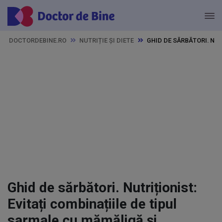
DOCTORDEBINE.RO
NUTRIȚIE ȘI DIETE
GHID DE SĂRBĂTORI. NU
Ghid de sărbători. Nutriționist:
Evitați combinațiile de tipul
sarmale cu mămăligă și