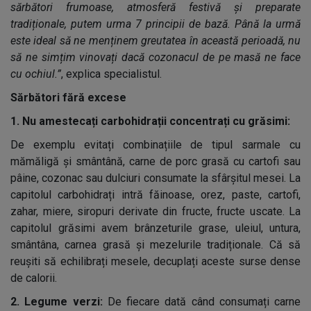
sărbători frumoase, atmosferă festivă și preparate
tradiționale, putem urma 7 principii de bază. Până la urmă
este ideal să ne menținem greutatea în această perioadă, nu
să ne simțim vinovați dacă cozonacul de pe masă ne face
cu ochiul.”
, explica specialistul.
Sărbători fără excese
1.
Nu amestecați carbohidrații concentrați cu grăsimi:
De exemplu evitați combinațiile de tipul sarmale cu
mămăligă și smântână, carne de porc grasă cu cartofi sau
pâine, cozonac sau dulciuri consumate la sfârșitul mesei. La
capitolul carbohidrați intră făinoase, orez, paste, cartofi,
zahar, miere, siropuri derivate din fructe, fructe uscate. La
capitolul grăsimi avem brânzeturile grase, uleiul, untura,
smântâna, carnea grasă și mezelurile tradiționale. Că să
reușiti să echilibrați mesele, decuplați aceste surse dense
de calorii.
2.
Legume verzi:
De fiecare dată când consumați carne