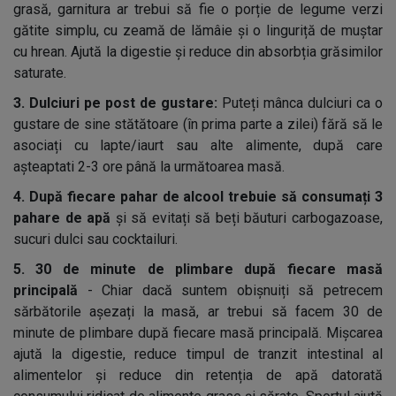
grasă, garnitura ar trebui să fie o porție de legume verzi
gătite simplu, cu zeamă de lămâie și o linguriță de muștar
cu hrean. Ajută la digestie și reduce din absorbția grăsimilor
saturate.
3.
Dulciuri pe post de gustare:
Puteți mânca dulciuri ca o
gustare de sine stătătoare (în prima parte a zilei) fără să le
asociați cu lapte/iaurt sau alte alimente, după care
așteaptati 2-3 ore până la următoarea masă.
4.
După fiecare pahar de alcool trebuie să consumați 3
pahare de apă
și să evitați să beți băuturi carbogazoase,
sucuri dulci sau cocktailuri.
5.
30 de minute de plimbare după fiecare masă
principală
- Chiar dacă suntem obișnuiți să petrecem
sărbătorile așezați la masă, ar trebui să facem 30 de
minute de plimbare după fiecare masă principală. Mișcarea
ajută la digestie, reduce timpul de tranzit intestinal al
alimentelor și reduce din retenția de apă datorată