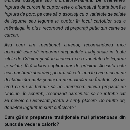
animală adăugată sau afumătură/slănină. De asemenea,
friptura de curcan la cuptor este o alternativă foarte bună la
friptura de porc, pe care să o asociați cu o varietate de salate
de legume sau legume la cuptor în locul cartofilor sau a
mămăligii. În plus, recomand să preparați piftia din carne de
curcan.
Așa cum am menționat anterior, recomandarea mea
generală este să împartim preparatele tradiționale în toate
zilele de Crăciun și să le asociem cu o varietate de legume
și salate, fără adaos suplimentar de grăsimi. Aceasta este
cea mai bună abordare, pentru că este una în care nici nu ne
destabilizăm dieta și nici nu ne încarcăm cu frustrări. Și mai
cred că nu ar trebuie să ne interzicem niciun preparat de
Crăciun. În schimb, recomand oamenilor să se întrebe cât
au nevoie cu adevărat pentru a simți plăcere. De multe ori,
două-trei înghițituri sunt suficiente.”
Cum gătim preparate tradiționale mai prietenoase din
punct de vedere caloric?