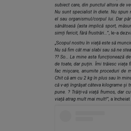
subiect care, din punctul altora de ve
Nu sunt specialist în diete. Nu spun 
el sau organismul/corpul lui. Dar pă
sănătoasă (asta implică sport, măsur
simți fericit, fără frustrări…
”, le-a dezvă
„S
copul nostru în viață este să muncim
Nu să fim cât mai slabi sau să ne ste
?? So… La mine asta funcționează de
de toate, dar puțin. Îmi trăiesc viața 
fac mișcare, anumite proceduri de me
Chit că am cu 2 kg în plus sau în minu
că v-ați îngrășat câteva kilograme și tr
pune. ? Trăiți-vă viață frumos, dar c
viață atrag mult mai mult!”,
a încheiat