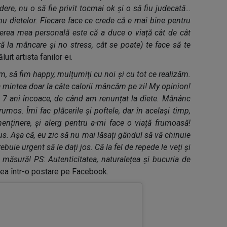
dere, nu o să fie privit tocmai ok și o să fiu judecată…
nu dietelor. Fiecare face ce crede că e mai bine pentru
rerea mea personală este că a duce o viață cât de cât
ă la mâncare și no stress, cât se poate) te face să te
luit artista fanilor ei.
, să fim happy, mulțumiți cu noi și cu tot ce realizăm.
a mintea doar la câte calorii mâncăm pe zi! My opinion!
 7 ani încoace, de când am renunțat la diete. Mănânc
frumos. Îmi fac plăcerile și poftele, dar în același timp,
nținere, și alerg pentru a-mi face o viață frumoasă!
s. Așa că, eu zic să nu mai lăsați gândul să vă chinuie
ebuie urgent să le dați jos. Că la fel de repede le veți și
u măsură! PS: Autenticitatea, naturalețea și bucuria de
 ea într-o postare pe Facebook.