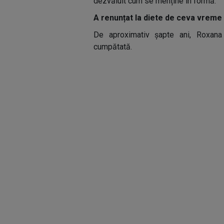
dezvăluit cum se menține în formă.
A renunțat la diete de ceva vreme
De aproximativ șapte ani, Roxana
cumpătată.