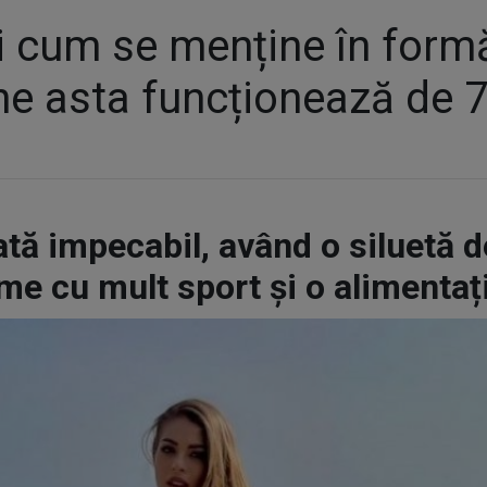
și cum se menține în for
e asta funcționează de 7
ă impecabil, având o siluetă d
ame cu mult sport și o alimenta