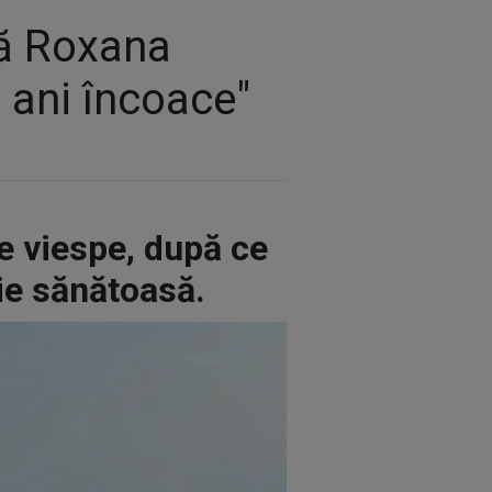
mă Roxana
 ani încoace"
e viespe, după ce
ție sănătoasă.