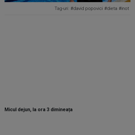
Tag-uri:
#david popovici
#dieta
#inot
Micul dejun, la ora 3 dimineața