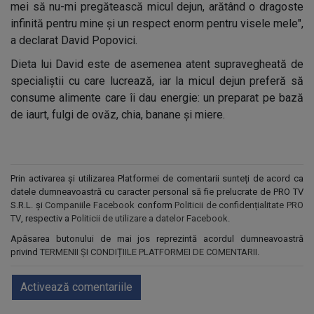
mei să nu-mi pregătească micul dejun, arătând o dragoste
infinită pentru mine și un respect enorm pentru visele mele",
a declarat David Popovici.
Dieta lui David este de asemenea atent supravegheată de
specialiștii cu care lucrează, iar la micul dejun preferă să
consume alimente care îi dau energie: un preparat pe bază
de iaurt, fulgi de ovăz, chia, banane și miere.
Prin activarea și utilizarea Platformei de comentarii sunteți de acord ca
datele dumneavoastră cu caracter personal să fie prelucrate de PRO TV
S.R.L. și
Companiile Facebook
conform
Politicii de confidențialitate PRO
TV
, respectiv a
Politicii de utilizare a datelor Facebook
.
Apăsarea butonului de mai jos reprezintă acordul dumneavoastră
privind
TERMENII ȘI CONDIȚIILE PLATFORMEI DE COMENTARII
.
Activează comentariile