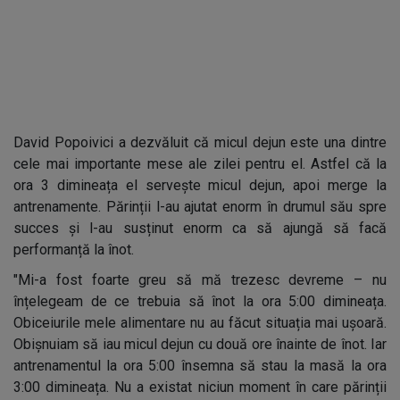
David Popoivici a dezvăluit că micul dejun este una dintre
cele mai importante mese ale zilei pentru el. Astfel că la
ora 3 dimineața el servește micul dejun, apoi merge la
antrenamente. Părinții l-au ajutat enorm în drumul său spre
succes și l-au susținut enorm ca să ajungă să facă
performanță la înot.
"Mi-a fost foarte greu să mă trezesc devreme – nu
înțelegeam de ce trebuia să înot la ora 5:00 dimineața.
Obiceiurile mele alimentare nu au făcut situația mai ușoară.
Obișnuiam să iau micul dejun cu două ore înainte de înot. Iar
antrenamentul la ora 5:00 însemna să stau la masă la ora
3:00 dimineața. Nu a existat niciun moment în care părinții