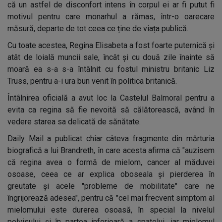
că un astfel de disconfort intens în corpul ei ar fi putut fi
motivul pentru care monarhul a rămas, într-o oarecare
măsură, departe de tot ceea ce ține de viața publică.
Cu toate acestea, Regina Elisabeta a fost foarte puternică și
atât de loială muncii sale, încât și cu două zile înainte să
moară ea s-a s-a întâlnit cu fostul ministru britanic Liz
Truss, pentru a-i ura bun venit în politica britanică.
Întâlnirea oficială a avut loc la Castelul Balmoral pentru a
evita ca regina să fie nevoită să călătorească, având în
vedere starea sa delicată de sănătate.
Daily Mail a publicat chiar câteva fragmente din mărturia
biografică a lui Brandreth, în care acesta afirma că "auzisem
că regina avea o formă de mielom, cancer al măduvei
osoase, ceea ce ar explica oboseala și pierderea în
greutate și acele "probleme de mobilitate" care ne
îngrijorează adesea", pentru că "cel mai frecvent simptom al
mielomului este durerea osoasă, în special la nivelul
pelvisului și în partea inferioară a spatelui, iar mielomul